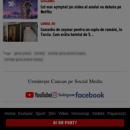
GO4GAMES
Cel mai așteptat joc video al anului va debuta pe
Netflix
GANDUL.RO
Concediu de coșmar pentru un cuplu de români, în
Turcia. Cum arăta hotelul de 5...
Tags:
gina pistol
smiley
smiley gina pistol cuplu
smiley gina pistol relatie
Urmărește Cancan pe Social Media
Home
Exclusiv
Sport
Știri
Video
Horoscop
Vedete
Paparazzi
AI UN PONT?