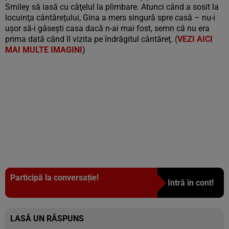
Smiley să iasă cu căţelul la plimbare. Atunci când a sosit la
locuinţa cântăreţului, Gina a mers singură spre casă – nu-i
uşor să-i găseşti casa dacă n-ai mai fost, semn că nu era
prima dată când îl vizita pe îndrăgitul cântăreţ. (
VEZI AICI
MAI MULTE IMAGINI
)
Participă la conversație!
Intră în cont!
LASĂ UN RĂSPUNS