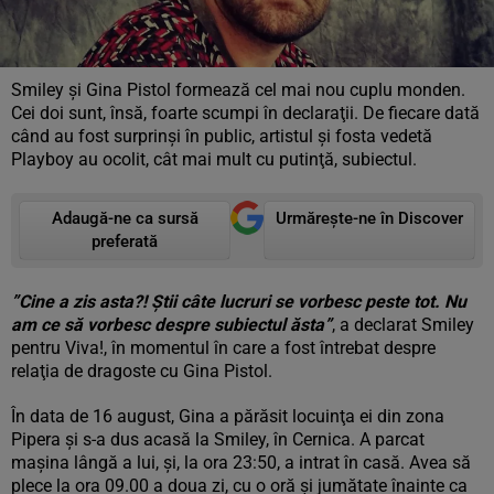
Smiley şi Gina Pistol formează cel mai nou cuplu monden.
Cei doi sunt, însă, foarte scumpi în declaraţii. De fiecare dată
când au fost surprinşi în public, artistul şi fosta vedetă
Playboy au ocolit, cât mai mult cu putinţă, subiectul.
Adaugă-ne ca sursă
Urmărește-ne în Discover
preferată
”Cine a zis asta?! Ştii câte lucruri se vorbesc peste tot. Nu
am ce să vorbesc despre subiectul ăsta”
, a declarat Smiley
pentru Viva!, în momentul în care a fost întrebat despre
relaţia de dragoste cu Gina Pistol.
În data de 16 august, Gina a părăsit locuinţa ei din zona
Pipera şi s-a dus acasă la Smiley, în Cernica. A parcat
maşina lângă a lui, şi, la ora 23:50, a intrat în casă. Avea să
plece la ora 09.00 a doua zi, cu o oră şi jumătate înainte ca