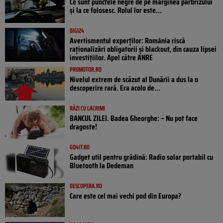
Ce sunt punctele negre de pe marginea parbrizului
și la ce folosesc. Rolul lor este...
DIGI24
Avertismentul experților: România riscă
raționalizări obligatorii și blackout, din cauza lipsei
investițiilor. Apel către ANRE
PROMOTOR.RO
Nivelul extrem de scăzut al Dunării a dus la o
descoperire rară. Era acolo de...
RÂZI CU LACRIMI
BANCUL ZILEI. Badea Gheorghe: – Nu pot face
dragoste!
GO4IT.RO
Gadget util pentru grădină: Radio solar portabil cu
Bluetooth la Dedeman
DESCOPERA.RO
Care este cel mai vechi pod din Europa?