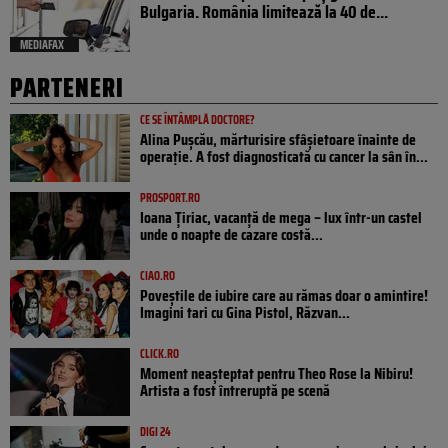
Bulgaria. România limitează la 40 de...
MEDIAFAX
PARTENERI
CE SE ÎNTÂMPLĂ DOCTORE?
Alina Pușcău, mărturisire sfâșietoare înainte de
operație. A fost diagnosticată cu cancer la sân în...
PROSPORT.RO
Ioana Țiriac, vacanță de mega – lux într-un castel
unde o noapte de cazare costă...
CIAO.RO
Poveştile de iubire care au rămas doar o amintire!
Imagini tari cu Gina Pistol, Răzvan...
CLICK.RO
Moment neașteptat pentru Theo Rose la Nibiru!
Artista a fost întreruptă pe scenă
DIGI 24