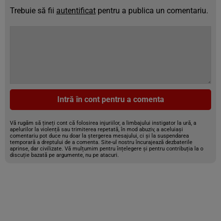
Trebuie să fii
autentificat
pentru a publica un comentariu.
Intră în cont pentru a comenta
Vă rugăm să țineți cont că folosirea injuriilor, a limbajului instigator la ură, a
apelurilor la violență sau trimiterea repetată, în mod abuziv, a aceluiași
comentariu pot duce nu doar la ștergerea mesajului, ci și la suspendarea
temporară a dreptului de a comenta. Site-ul nostru încurajează dezbaterile
aprinse, dar civilizate. Vă mulțumim pentru înțelegere și pentru contribuția la o
discuție bazată pe argumente, nu pe atacuri.