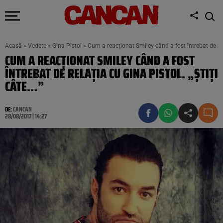
Acasă
»
Vedete
»
Gina Pistol
»
Cum a reacţionat Smiley când a fost întrebat de rela
CUM A REACŢIONAT SMILEY CÂND A FOST
ÎNTREBAT DE RELAŢIA CU GINA PISTOL. „ŞTIŢI
CÂTE…”
DE:
CANCAN
28/08/2017 | 14:27