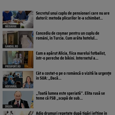
Secretul unui cuplu de pensionari care nu are
datorii: metoda plicurilor le-a schimbat...
MEDIAFAX
Concediu de coșmar pentru un cuplu de
români, în Turcia. Cum arăta hotelul...
GANDUL.RO
Cum a apărut Alicia, fiica marelui fotbalist,
într-o pereche de bikini. Internetul a...
PROSPORT.RO
Cât a costat-o pe o româncă o vizită la urgențe
în SUA: „Dacă...
ADEVARUL
„Toată lumea este speriată”. Elita rusă se
teme că FSB „scapă de sub...
DIGI24
Adio drumuri repetate după țigări ieftine în