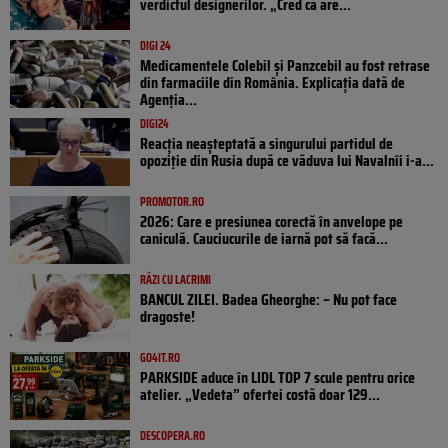
verdictul designerilor. „Cred că are...
DIGI 24
Medicamentele Colebil și Panzcebil au fost retrase
din farmaciile din România. Explicația dată de
Agenția...
DIGI24
Reacția neașteptată a singurului partidul de
opoziţie din Rusia după ce văduva lui Navalnîi i-a...
PROMOTOR.RO
2026: Care e presiunea corectă în anvelope pe
caniculă. Cauciucurile de iarnă pot să facă...
RÂZI CU LACRIMI
BANCUL ZILEI. Badea Gheorghe: – Nu pot face
dragoste!
GO4IT.RO
PARKSIDE aduce în LIDL TOP 7 scule pentru orice
atelier. „Vedeta” ofertei costă doar 129...
DESCOPERA.RO