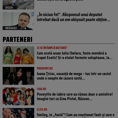
DIGI24
„În niciun fel”. Răspunsul unui deputat
întrebat dacă un om obișnuit poate obține...
MEDIAFAX
PARTENERI
CE SE ÎNTÂMPLĂ DOCTORE?
Cum arată acum Julia Chelaru, fosta membră a
trupei Exotic! Și-a etalat formele voluptoase, la...
PROSPORT.RO
Ioana Țiriac, vacanță de mega – lux într-un castel
unde o noapte de cazare costă...
CIAO.RO
Poveştile de iubire care au rămas doar o amintire!
Imagini tari cu Gina Pistol, Răzvan...
CLICK.RO
Smiley, în „fustă”! Cum au reacționat fanii și care e