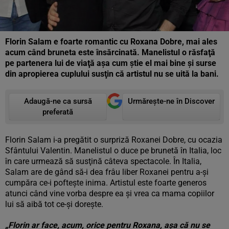
Florin Salam e foarte romantic cu Roxana Dobre, mai ales
acum când bruneta este însărcinată. Manelistul o răsfaţă
pe partenera lui de viaţă aşa cum ştie el mai bine şi surse
din apropierea cuplului susţin că artistul nu se uită la bani.
Adaugă-ne ca sursă
Urmărește-ne în Discover
preferată
Florin Salam i-a pregătit o surpriză Roxanei Dobre, cu ocazia
Sfântului Valentin. Manelistul o duce pe brunetă în Italia, loc
în care urmează să susţină câteva spectacole. În Italia,
Salam are de gând să-i dea frâu liber Roxanei pentru a-şi
cumpăra ce-i pofteşte inima. Artistul este foarte generos
atunci când vine vorba despre ea şi vrea ca mama copiilor
lui să aibă tot ce-şi doreşte.
„Florin ar face, acum, orice pentru Roxana, aşa că nu se