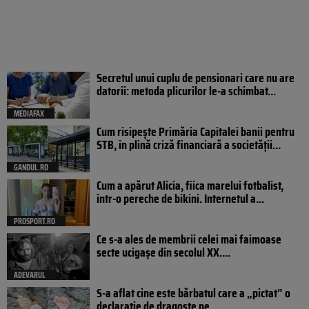
Secretul unui cuplu de pensionari care nu are
datorii: metoda plicurilor le-a schimbat...
MEDIAFAX
Cum risipește Primăria Capitalei banii pentru
STB, în plină criză financiară a societății...
GANDUL.RO
Cum a apărut Alicia, fiica marelui fotbalist,
într-o pereche de bikini. Internetul a...
PROSPORT.RO
Ce s-a ales de membrii celei mai faimoase
secte ucigașe din secolul XX....
ADEVARUL
S-a aflat cine este bărbatul care a „pictat” o
declarație de dragoste pe...