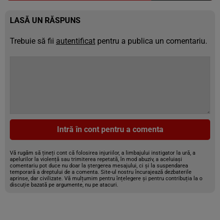
LASĂ UN RĂSPUNS
Trebuie să fii
autentificat
pentru a publica un comentariu.
Intră în cont pentru a comenta
Vă rugăm să țineți cont că folosirea injuriilor, a limbajului instigator la ură, a
apelurilor la violență sau trimiterea repetată, în mod abuziv, a aceluiași
comentariu pot duce nu doar la ștergerea mesajului, ci și la suspendarea
temporară a dreptului de a comenta. Site-ul nostru încurajează dezbaterile
aprinse, dar civilizate. Vă mulțumim pentru înțelegere și pentru contribuția la o
discuție bazată pe argumente, nu pe atacuri.