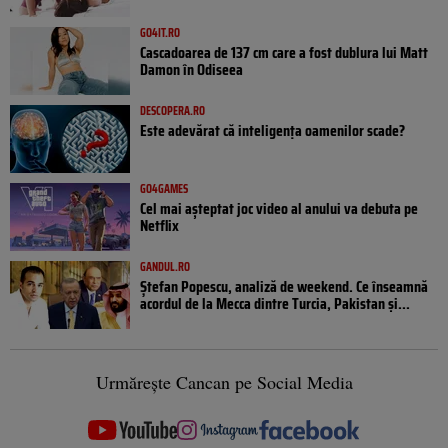
GO4IT.RO
Cascadoarea de 137 cm care a fost dublura lui Matt
Damon în Odiseea
DESCOPERA.RO
Este adevărat că inteligența oamenilor scade?
GO4GAMES
Cel mai așteptat joc video al anului va debuta pe
Netflix
GANDUL.RO
Ștefan Popescu, analiză de weekend. Ce înseamnă
acordul de la Mecca dintre Turcia, Pakistan şi...
Urmărește Cancan pe Social Media