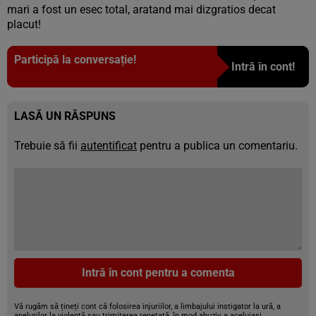
mari a fost un esec total, aratand mai dizgratios decat
placut!
Participă la conversație!
Intră în cont!
LASĂ UN RĂSPUNS
Trebuie să fii
autentificat
pentru a publica un comentariu.
Intră în cont pentru a comenta
Vă rugăm să țineți cont că folosirea injuriilor, a limbajului instigator la ură, a
apelurilor la violență sau trimiterea repetată, în mod abuziv, a aceluiași