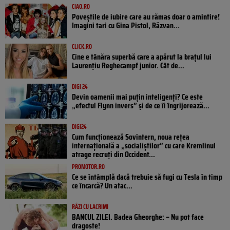
CIAO.RO
Poveştile de iubire care au rămas doar o amintire!
Imagini tari cu Gina Pistol, Răzvan...
CLICK.RO
Cine e tânăra superbă care a apărut la brațul lui
Laurențiu Reghecampf junior. Cât de...
DIGI 24
Devin oamenii mai puțin inteligenți? Ce este
„efectul Flynn invers” și de ce îi îngrijorează...
DIGI24
Cum funcționează Sovintern, noua rețea
internațională a „socialiștilor” cu care Kremlinul
atrage recruți din Occident...
PROMOTOR.RO
Ce se întâmplă dacă trebuie să fugi cu Tesla în timp
ce încarcă? Un atac...
RÂZI CU LACRIMI
BANCUL ZILEI. Badea Gheorghe: – Nu pot face
dragoste!