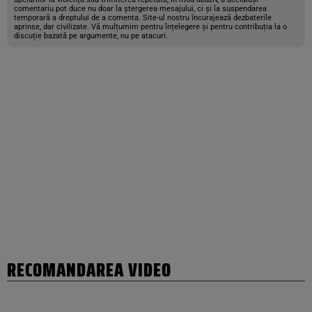
comentariu pot duce nu doar la ștergerea mesajului, ci și la suspendarea
temporară a dreptului de a comenta. Site-ul nostru încurajează dezbaterile
aprinse, dar civilizate. Vă mulțumim pentru înțelegere și pentru contribuția la o
discuție bazată pe argumente, nu pe atacuri.
RECOMANDAREA VIDEO