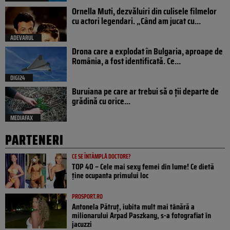
Ornella Muti, dezvăluiri din culisele filmelor
cu actori legendari. „Când am jucat cu...
ADEVARUL
Drona care a explodat în Bulgaria, aproape de
România, a fost identificată. Ce...
DIGI24
Buruiana pe care ar trebui să o ții departe de
grădină cu orice...
MEDIAFAX
PARTENERI
CE SE ÎNTÂMPLĂ DOCTORE?
TOP 40 – Cele mai sexy femei din lume! Ce dietă
ține ocupanta primului loc
PROSPORT.RO
Antonela Pătruț, iubita mult mai tânără a
milionarului Arpad Paszkany, s-a fotografiat în
jacuzzi