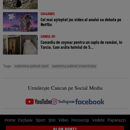
GO4GAMES
Cel mai așteptat joc video al anului va debuta pe
Netflix
GANDUL.RO
Concediu de coșmar pentru un cuplu de români, în
Turcia. Cum arăta hotelul de 5...
Tags:
valentina pelinel copil
valentina pelinel insarcinata
Urmărește Cancan pe Social Media
Home
Exclusiv
Sport
Știri
Video
Horoscop
Vedete
Paparazzi
AI UN PONT?