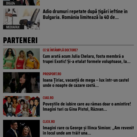
DIGI24
Adio drumuri repetate după țigări ieftine în
Bulgaria. România limitează la 40 de...
MEDIAFAX
PARTENERI
CE SE ÎNTÂMPLĂ DOCTORE?
Cum arată acum Julia Chelaru, fosta membră a
trupei Exotic! Și-a etalat formele voluptoase, la...
PROSPORT.RO
Ioana Țiriac, vacanță de mega – lux într-un castel
unde o noapte de cazare costă...
CIAO.RO
Poveştile de iubire care au rămas doar o amintire!
Imagini tari cu Gina Pistol, Răzvan...
CLICK.RO
Imagini rare cu George și Ilinca Simion: „Am revenit
în locul unde am trăit una...