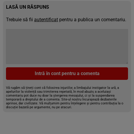
LASĂ UN RĂSPUNS
Trebuie să fii
autentificat
pentru a publica un comentariu.
Intră în cont pentru a comenta
Vă rugăm să țineți cont că folosirea injuriilor, a limbajului instigator la ură, a
apelurilor la violență sau trimiterea repetată, în mod abuziv, a aceluiași
comentariu pot duce nu doar la ștergerea mesajului, ci și la suspendarea
temporară a dreptului de a comenta. Site-ul nostru încurajează dezbaterile
aprinse, dar civilizate. Vă mulțumim pentru înțelegere și pentru contribuția la o
discuție bazată pe argumente, nu pe atacuri.