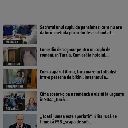
Secretul unui cuplu de pensionari care nu are
datorii: metoda plicurilor le-a schimbat...
MEDIAFAX
Concediu de coșmar pentru un cuplu de
români, în Turcia. Cum arăta hotelul...
GANDUL.RO
Cum a apărut Alicia, fiica marelui fotbalist,
într-o pereche de bikini. Internetul a...
PROSPORT.RO
Cât a costat-o pe o româncă o vizită la urgențe
în SUA: „Dacă...
ADEVARUL
„Toată lumea este speriată”. Elita rusă se
teme că FSB „scapă de sub...