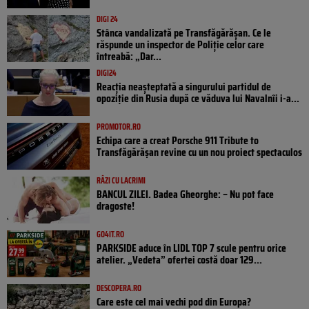
DIGI 24
Stânca vandalizată pe Transfăgărășan. Ce le
răspunde un inspector de Poliție celor care
întreabă: „Dar...
DIGI24
Reacția neașteptată a singurului partidul de
opoziţie din Rusia după ce văduva lui Navalnîi i-a...
PROMOTOR.RO
Echipa care a creat Porsche 911 Tribute to
Transfăgărășan revine cu un nou proiect spectaculos
RÂZI CU LACRIMI
BANCUL ZILEI. Badea Gheorghe: – Nu pot face
dragoste!
GO4IT.RO
PARKSIDE aduce în LIDL TOP 7 scule pentru orice
atelier. „Vedeta” ofertei costă doar 129...
DESCOPERA.RO
Care este cel mai vechi pod din Europa?