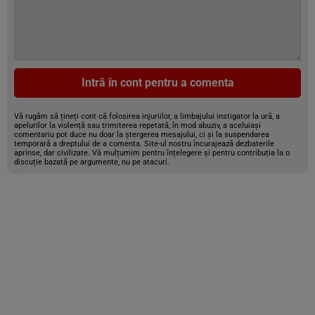
Intră în cont pentru a comenta
Vă rugăm să țineți cont că folosirea injuriilor, a limbajului instigator la ură, a
apelurilor la violență sau trimiterea repetată, în mod abuziv, a aceluiași
comentariu pot duce nu doar la ștergerea mesajului, ci și la suspendarea
temporară a dreptului de a comenta. Site-ul nostru încurajează dezbaterile
aprinse, dar civilizate. Vă mulțumim pentru înțelegere și pentru contribuția la o
discuție bazată pe argumente, nu pe atacuri.