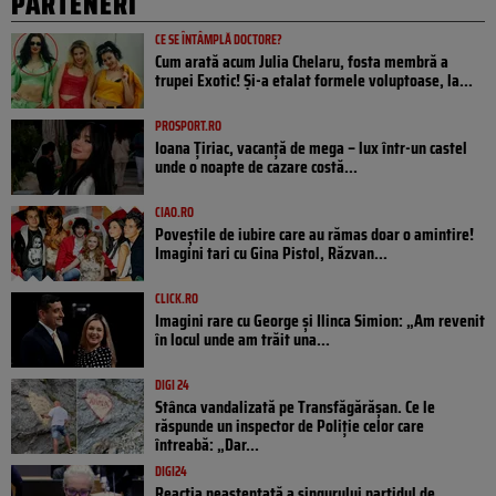
PARTENERI
CE SE ÎNTÂMPLĂ DOCTORE?
Cum arată acum Julia Chelaru, fosta membră a
trupei Exotic! Și-a etalat formele voluptoase, la...
PROSPORT.RO
Ioana Țiriac, vacanță de mega – lux într-un castel
unde o noapte de cazare costă...
CIAO.RO
Poveştile de iubire care au rămas doar o amintire!
Imagini tari cu Gina Pistol, Răzvan...
CLICK.RO
Imagini rare cu George și Ilinca Simion: „Am revenit
în locul unde am trăit una...
DIGI 24
Stânca vandalizată pe Transfăgărășan. Ce le
răspunde un inspector de Poliție celor care
întreabă: „Dar...
DIGI24
Reacția neașteptată a singurului partidul de