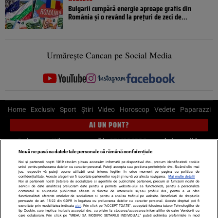
Bulgarii cumpără energie aproape gratis din
România și o revând la prețuri de zeci de...
Urmărește Cancan pe Social Media
Home
Exclusiv
Sport
Știri
Video
Horoscop
Vedete
Paparazzi
AI UN PONT?
Scrie-ne pe Whatsapp
, sună la 0741226226 sau trimite mail la
pont@cancan.ro
Nouă ne pasă ca datele tale personale să rămână confidențiale
Noi și partenerii noștri
1019
stocăm și/sau accesăm informații pe dispozitivul dvs., precum identificatorii cookie
unici pentru prelucrarea datelor cu caracter personal. Puteți accepta sau gestiona preferințele dvs. făcând clic mai
Știri interne
Știri externe
Politică
jos, respectiv vă puteți opune utilizării unui interes legitim în orice moment pe pagina cu politica de
confidențialitate. Aceste alegeri vor fi raportate partenerilor noștri și nu vă vor afecta navigarea.
Mai multe detalii
Noi si partenerii nostri (retelele de socializare si agentiile de publicitate partenere, precum si furnizorii nostri de
servicii de date analitice) prelucram date pentru a permite website-ului sa functioneze, pentru a personaliza
Ultimele stiri
Diete
Insula Iubirii
Dictionar de vise
LIFE STYLE
continutul si anunturile publicitare afisate in functie de interesele si/sau profilul dvs., pentru a va oferi
functionalitati aferente retelelor de socializare si pentru a analiza traficul pe website. Beneficiati de drepturile
Horoscop
prevazute de art. 15-22 din GDPR in legatura cu prelucrarea datelor cu caracter personal. Aceste drepturi pot fi
exercitate prin modalitatea indicata
aici
. Prin click pe “ACCEPT TOATE”, acceptati folosirea tuturor Tehnologiilor de
tip Cookie, care implica inclusiv acceptul dvs. cu privire la stocarea/accesarea informatiilor de catre Vendor-ii cu
Echipa editorială
Termeni si condiții
Politica de confidențialitate
care colaboram. Prin click pe “VREAU SA MODIFIC SETARILE INDIVIDUAL” puteti schimba preferintele in mod