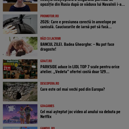
opoziţie din Rusia după ce văduva lui Navalnîi i-a...
PROMOTOR.RO
2026: Care e presiunea corectă în anvelope pe
caniculă. Cauciucurile de iarnă pot să facă...
RÂZI CU LACRIMI
BANCUL ZILEI. Badea Gheorghe: – Nu pot face
dragoste!
GO4IT.RO
PARKSIDE aduce în LIDL TOP 7 scule pentru orice
atelier. „Vedeta” ofertei costă doar 129...
DESCOPERA.RO
Care este cel mai vechi pod din Europa?
GO4GAMES
Cel mai așteptat joc video al anului va debuta pe
Netflix
GANDUL.RO