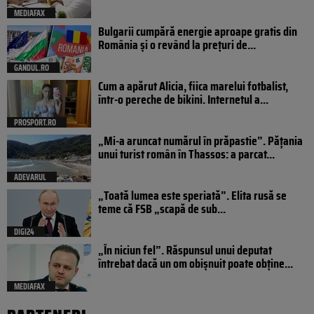
MEDIAFAX
Bulgarii cumpără energie aproape gratis din
România și o revând la prețuri de...
GANDUL.RO
Cum a apărut Alicia, fiica marelui fotbalist,
într-o pereche de bikini. Internetul a...
PROSPORT.RO
„Mi-a aruncat numărul în prăpastie”. Pățania
unui turist român în Thassos: a parcat...
ADEVARUL
„Toată lumea este speriată”. Elita rusă se
teme că FSB „scapă de sub...
DIGI24
„În niciun fel”. Răspunsul unui deputat
întrebat dacă un om obișnuit poate obține...
MEDIAFAX