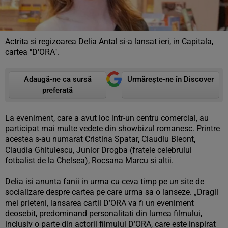
Actrita si regizoarea Delia Antal si-a lansat ieri, in Capitala,
cartea "D'ORA".
Adaugă-ne ca sursă
Urmărește-ne în Discover
preferată
La eveniment, care a avut loc intr-un centru comercial, au
participat mai multe vedete din showbizul romanesc. Printre
acestea s-au numarat Cristina Spatar, Claudiu Bleont,
Claudia Ghitulescu, Junior Drogba (fratele celebrului
fotbalist de la Chelsea), Rocsana Marcu si altii.
Delia isi anunta fanii in urma cu ceva timp pe un site de
socializare despre cartea pe care urma sa o lanseze. „Dragii
mei prieteni, lansarea cartii D’ORA va fi un eveniment
deosebit, predominand personalitati din lumea filmului,
inclusiv o parte din actorii filmului D’ORA, care este inspirat