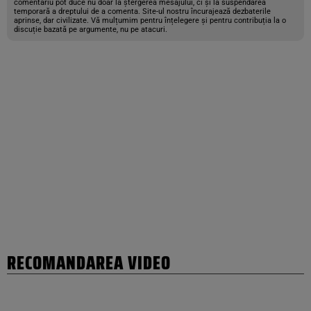
comentariu pot duce nu doar la ștergerea mesajului, ci și la suspendarea
temporară a dreptului de a comenta. Site-ul nostru încurajează dezbaterile
aprinse, dar civilizate. Vă mulțumim pentru înțelegere și pentru contribuția la o
discuție bazată pe argumente, nu pe atacuri.
RECOMANDAREA VIDEO