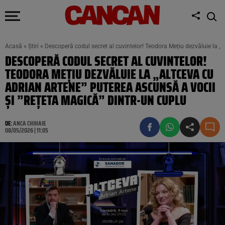
Acasă
»
Știri
»
Descoperă codul secret al cuvintelor! Teodora Mețiu dezvăluie la „A
DESCOPERĂ CODUL SECRET AL CUVINTELOR!
TEODORA MEȚIU DEZVĂLUIE LA „ALTCEVA CU
ADRIAN ARTENE” PUTEREA ASCUNSĂ A VOCII
ȘI ”REȚETA MAGICĂ” DINTR-UN CUPLU
DE:
ANCA CHIHAIE
08/05/2026 | 11:05