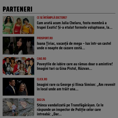
PARTENERI
CE SE ÎNTÂMPLĂ DOCTORE?
Cum arată acum Julia Chelaru, fosta membră a
trupei Exotic! Și-a etalat formele voluptoase, la...
PROSPORT.RO
Ioana Țiriac, vacanță de mega – lux într-un castel
unde o noapte de cazare costă...
CIAO.RO
Poveştile de iubire care au rămas doar o amintire!
Imagini tari cu Gina Pistol, Răzvan...
CLICK.RO
Imagini rare cu George și Ilinca Simion: „Am revenit
în locul unde am trăit una...
DIGI 24
Stânca vandalizată pe Transfăgărășan. Ce le
răspunde un inspector de Poliție celor care
întreabă: „Dar...