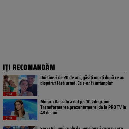
IȚI RECOMANDĂM
Doi tineri de 20 de ani, găsiți morți după ce au
dispărut fără urmă. Ce s-ar fi întâmplat
ȘTIRI
Monica Dascălu a dat jos 10 kilograme.
Transformarea prezentatoarei de la PRO TV la
48 de ani
ȘTIRI
Secretul unui cuplu de pensionari care nu are