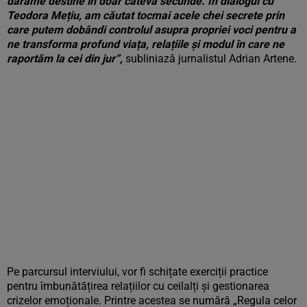
dărâme destine în doar câteva secunde. În dialogul cu
Teodora Mețiu, am căutat tocmai acele chei secrete prin
care putem dobândi controlul asupra propriei voci pentru a
ne transforma profund viața, relațiile și modul în care ne
raportăm la cei din jur”,
subliniază jurnalistul Adrian Artene.
Pe parcursul interviului, vor fi schițate exerciții practice
pentru îmbunătățirea relațiilor cu ceilalți și gestionarea
crizelor emoționale. Printre acestea se numără „Regula celor