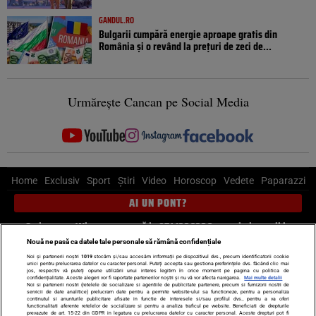
GANDUL.RO
Bulgarii cumpără energie aproape gratis din
România și o revând la prețuri de zeci de...
Urmărește Cancan pe Social Media
Home
Exclusiv
Sport
Știri
Video
Horoscop
Vedete
Paparazzi
AI UN PONT?
Scrie-ne pe Whatsapp
, sună la 0741226226 sau trimite mail la
pont@cancan.ro
Nouă ne pasă ca datele tale personale să rămână confidențiale
Noi și partenerii noștri
1019
stocăm și/sau accesăm informații pe dispozitivul dvs., precum identificatorii cookie
unici pentru prelucrarea datelor cu caracter personal. Puteți accepta sau gestiona preferințele dvs. făcând clic mai
Știri interne
Știri externe
Politică
jos, respectiv vă puteți opune utilizării unui interes legitim în orice moment pe pagina cu politica de
confidențialitate. Aceste alegeri vor fi raportate partenerilor noștri și nu vă vor afecta navigarea.
Mai multe detalii
Noi si partenerii nostri (retelele de socializare si agentiile de publicitate partenere, precum si furnizorii nostri de
servicii de date analitice) prelucram date pentru a permite website-ului sa functioneze, pentru a personaliza
Ultimele stiri
Diete
Insula Iubirii
Dictionar de vise
LIFE STYLE
continutul si anunturile publicitare afisate in functie de interesele si/sau profilul dvs., pentru a va oferi
functionalitati aferente retelelor de socializare si pentru a analiza traficul pe website. Beneficiati de drepturile
Horoscop
prevazute de art. 15-22 din GDPR in legatura cu prelucrarea datelor cu caracter personal. Aceste drepturi pot fi