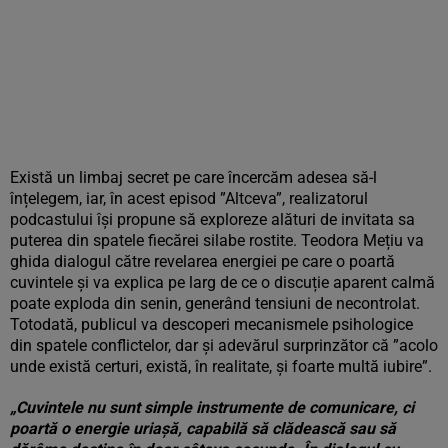
Există un limbaj secret pe care încercăm adesea să-l
înțelegem, iar, în acest episod ”Altceva”, realizatorul
podcastului își propune să exploreze alături de invitata sa
puterea din spatele fiecărei silabe rostite. Teodora Mețiu va
ghida dialogul către revelarea energiei pe care o poartă
cuvintele și va explica pe larg de ce o discuție aparent calmă
poate exploda din senin, generând tensiuni de necontrolat.
Totodată, publicul va descoperi mecanismele psihologice
din spatele conflictelor, dar și adevărul surprinzător că ”acolo
unde există certuri, există, în realitate, și foarte multă iubire”.
„Cuvintele nu sunt simple instrumente de comunicare, ci
poartă o energie uriașă, capabilă să clădească sau să