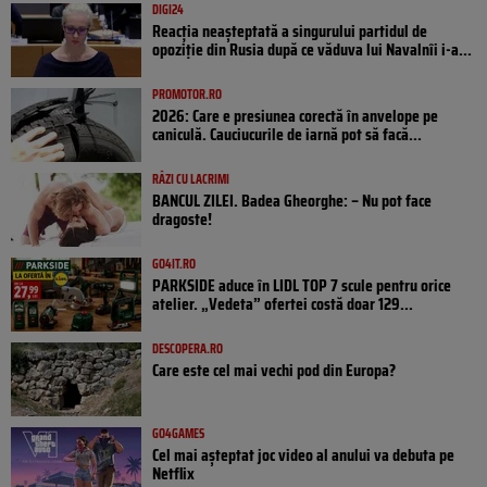
DIGI24
Reacția neașteptată a singurului partidul de
opoziţie din Rusia după ce văduva lui Navalnîi i-a...
PROMOTOR.RO
2026: Care e presiunea corectă în anvelope pe
caniculă. Cauciucurile de iarnă pot să facă...
RÂZI CU LACRIMI
BANCUL ZILEI. Badea Gheorghe: – Nu pot face
dragoste!
GO4IT.RO
PARKSIDE aduce în LIDL TOP 7 scule pentru orice
atelier. „Vedeta” ofertei costă doar 129...
DESCOPERA.RO
Care este cel mai vechi pod din Europa?
GO4GAMES
Cel mai așteptat joc video al anului va debuta pe
Netflix