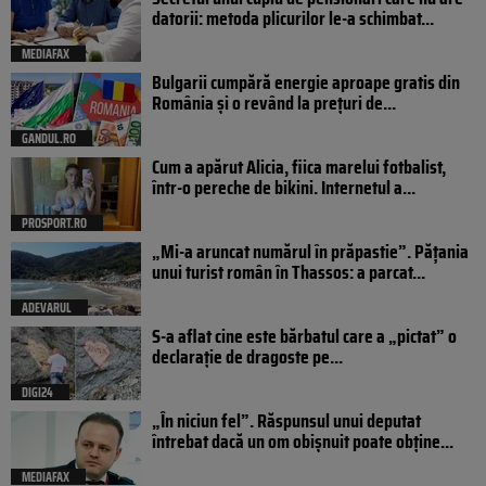
datorii: metoda plicurilor le-a schimbat...
MEDIAFAX
Bulgarii cumpără energie aproape gratis din
România și o revând la prețuri de...
GANDUL.RO
Cum a apărut Alicia, fiica marelui fotbalist,
într-o pereche de bikini. Internetul a...
PROSPORT.RO
„Mi-a aruncat numărul în prăpastie”. Pățania
unui turist român în Thassos: a parcat...
ADEVARUL
S-a aflat cine este bărbatul care a „pictat” o
declarație de dragoste pe...
DIGI24
„În niciun fel”. Răspunsul unui deputat
întrebat dacă un om obișnuit poate obține...
MEDIAFAX