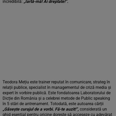
incredibilă:
„Iartă-mă! Ai dreptate!”.
Teodora Mețiu este trainer reputat în comunicare, strateg în
relații publice, specialist în managementul de criză media și
expert în vorbire publică. Este fondatoarea Laboratorului de
Dicție din România și a celebrei metode de Public speaking
în 5 stări de antrenament. Totodată, este autoarea cărții
„Găsește curajul de a vorbi. Fă-te auzit!”,
considerată un
ghid esențial pentru oricine dorește să acceseze cu adevărat