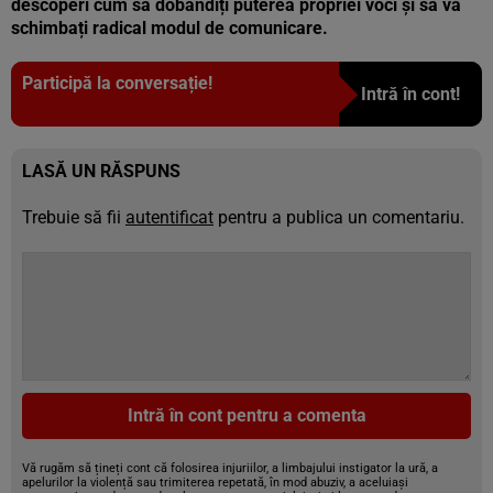
descoperi cum să dobândiți puterea propriei voci și să vă
schimbați radical modul de comunicare.
Participă la conversație!
Intră în cont!
LASĂ UN RĂSPUNS
Trebuie să fii
autentificat
pentru a publica un comentariu.
Intră în cont pentru a comenta
Vă rugăm să țineți cont că folosirea injuriilor, a limbajului instigator la ură, a
apelurilor la violență sau trimiterea repetată, în mod abuziv, a aceluiași