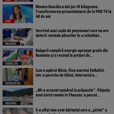
Monica Dascălu a dat jos 10 kilograme.
Transformarea prezentatoarei de la PRO TV la
48 de ani
ȘTIRI
Secretul unui cuplu de pensionari care nu are
datorii: metoda plicurilor le-a schimbat...
MEDIAFAX
Bulgarii cumpără energie aproape gratis din
România și o revând la prețuri de...
GANDUL.RO
Cum a apărut Alicia, fiica marelui fotbalist,
într-o pereche de bikini. Internetul a...
PROSPORT.RO
„Mi-a aruncat numărul în prăpastie”. Pățania
unui turist român în Thassos: a parcat...
ADEVARUL
S-a aflat cine este bărbatul care a „pictat” o