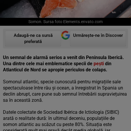
Somon. Sursa foto Elements.envato.com
Adaugă-ne ca sursă
Urmărește-ne în Discover
preferată
Un semnal de alarmă serios a venit din Peninsula Iberică.
Una dintre cele mai emblematice specii de
pești
din
Atlanticul de Nord se apropie periculos de colaps.
Somonul atlantic, specie cunoscută pentru migrațiile sale
spectaculoase între râu și ocean, a înregistrat în Spania un
declin abrupt, care pune sub semnul întrebării supraviețuirea
sa în această zonă.
Datele colectate de Sociedad Ibérica de Ictiología (SIBIC)
arată o realitate dură: în ultimul deceniu, populațiile de
somon atlantic au scăzut cu peste 80%. Situația este
considerată mult mai gravă decât media globală, iar