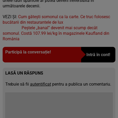
unele râuri spaniole ar putea deveni ireversibilă în
următoarele decenii.
VEZI ȘI:
Cum gătești somonul ca la carte. Ce truc folosesc
bucătarii din restaurantele de lux
Peștele „banal” devenit mai scump decât
somonul. Costă 107.99 lei/kg în magazinele Kaufland din
România
Participă la conversație!
Intră în cont!
LASĂ UN RĂSPUNS
Trebuie să fii
autentificat
pentru a publica un comentariu.