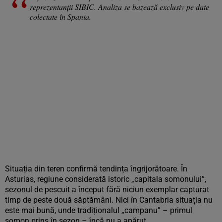
reprezentanții SIBIC. Analiza se bazează exclusiv pe date
colectate în Spania.
Situația din teren confirmă tendința îngrijorătoare. În
Asturias, regiune considerată istoric „capitala somonului”,
sezonul de pescuit a început fără niciun exemplar capturat
timp de peste două săptămâni. Nici în Cantabria situația nu
este mai bună, unde tradiționalul „campanu” – primul
somon prins în sezon – încă nu a apărut.