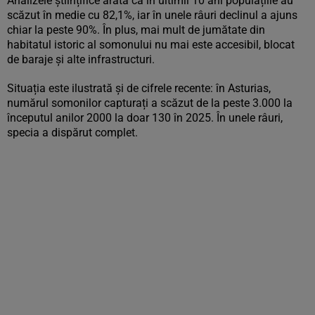
Analizele științifice arată că în ultimii 10 ani populațiile au
scăzut în medie cu 82,1%, iar în unele râuri declinul a ajuns
chiar la peste 90%. În plus, mai mult de jumătate din
habitatul istoric al somonului nu mai este accesibil, blocat
de baraje și alte infrastructuri.
Situația este ilustrată și de cifrele recente: în Asturias,
numărul somonilor capturați a scăzut de la peste 3.000 la
începutul anilor 2000 la doar 130 în 2025. În unele râuri,
specia a dispărut complet.