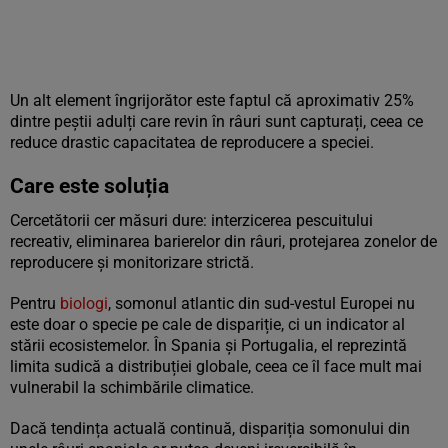
Un alt element îngrijorător este faptul că aproximativ 25%
dintre peștii adulți care revin în râuri sunt capturați, ceea ce
reduce drastic capacitatea de reproducere a speciei.
Care este soluția
Cercetătorii cer măsuri dure: interzicerea pescuitului
recreativ, eliminarea barierelor din râuri, protejarea zonelor de
reproducere și monitorizare strictă.
Pentru
biologi
, somonul atlantic din sud-vestul Europei nu
este doar o specie pe cale de dispariție, ci un indicator al
stării ecosistemelor. În Spania și Portugalia, el reprezintă
limita sudică a distribuției globale, ceea ce îl face mult mai
vulnerabil la schimbările climatice.
Dacă tendința actuală continuă, dispariția somonului din