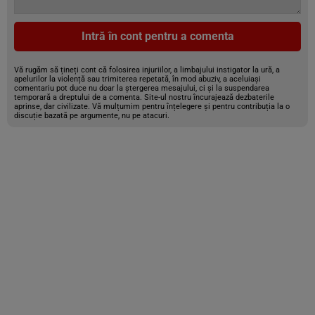
Intră în cont pentru a comenta
Vă rugăm să țineți cont că folosirea injuriilor, a limbajului instigator la ură, a
apelurilor la violență sau trimiterea repetată, în mod abuziv, a aceluiași
comentariu pot duce nu doar la ștergerea mesajului, ci și la suspendarea
temporară a dreptului de a comenta. Site-ul nostru încurajează dezbaterile
aprinse, dar civilizate. Vă mulțumim pentru înțelegere și pentru contribuția la o
discuție bazată pe argumente, nu pe atacuri.