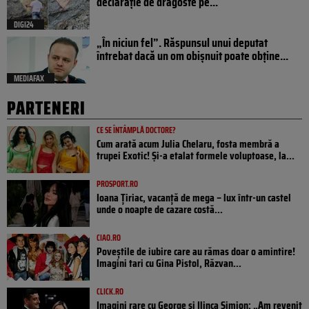
declarație de dragoste pe...
DIGI24
„În niciun fel”. Răspunsul unui deputat
întrebat dacă un om obișnuit poate obține...
MEDIAFAX
PARTENERI
CE SE ÎNTÂMPLĂ DOCTORE?
Cum arată acum Julia Chelaru, fosta membră a
trupei Exotic! Și-a etalat formele voluptoase, la...
PROSPORT.RO
Ioana Țiriac, vacanță de mega – lux într-un castel
unde o noapte de cazare costă...
CIAO.RO
Poveştile de iubire care au rămas doar o amintire!
Imagini tari cu Gina Pistol, Răzvan...
CLICK.RO
Imagini rare cu George și Ilinca Simion: „Am revenit