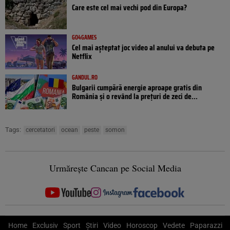
Care este cel mai vechi pod din Europa?
GO4GAMES
Cel mai așteptat joc video al anului va debuta pe
Netflix
GANDUL.RO
Bulgarii cumpără energie aproape gratis din
România și o revând la prețuri de zeci de...
Tags:
cercetatori
ocean
peste
somon
Urmărește Cancan pe Social Media
Home
Exclusiv
Sport
Știri
Video
Horoscop
Vedete
Paparazzi