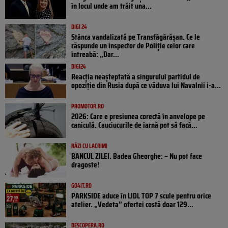
în locul unde am trăit una...
DIGI 24
Stânca vandalizată pe Transfăgărășan. Ce le
răspunde un inspector de Poliție celor care
întreabă: „Dar...
DIGI24
Reacția neașteptată a singurului partidul de
opoziţie din Rusia după ce văduva lui Navalnîi i-a...
PROMOTOR.RO
2026: Care e presiunea corectă în anvelope pe
caniculă. Cauciucurile de iarnă pot să facă...
RÂZI CU LACRIMI
BANCUL ZILEI. Badea Gheorghe: – Nu pot face
dragoste!
GO4IT.RO
PARKSIDE aduce în LIDL TOP 7 scule pentru orice
atelier. „Vedeta” ofertei costă doar 129...
DESCOPERA.RO