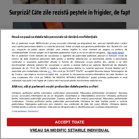
Surpriză! Câte zile rezistă peștele în frigider, de fapt
Nouă ne pasă ca datele tale personale să rămână confidențiale
Noi și partenerii noștri
1019
stocăm și/sau accesăm informații pe dispozitivul dvs., precum identificatorii cookie
unici pentru prelucrarea datelor cu caracter personal. Puteți accepta sau gestiona preferințele dvs. făcând clic mai
jos, respectiv vă puteți opune utilizării unui interes legitim în orice moment pe pagina cu politica de
confidențialitate. Aceste alegeri vor fi raportate partenerilor noștri și nu vă vor afecta navigarea.
Mai multe detalii
Noi si partenerii nostri (retelele de socializare si agentiile de publicitate partenere, precum si furnizorii nostri de
servicii de date analitice) prelucram date pentru a permite website-ului sa functioneze, pentru a personaliza
continutul si anunturile publicitare afisate in functie de interesele si/sau profilul dvs., pentru a va oferi
functionalitati aferente retelelor de socializare si pentru a analiza traficul pe website. Beneficiati de drepturile
prevazute de art. 15-22 din GDPR in legatura cu prelucrarea datelor cu caracter personal. Aceste drepturi pot fi
exercitate prin modalitatea indicata
aici
. Prin click pe “ACCEPT TOATE”, acceptati folosirea tuturor Tehnologiilor de
tip Cookie, care implica inclusiv acceptul dvs. cu privire la stocarea/accesarea informatiilor de catre Vendor-ii cu
care colaboram. Prin click pe “VREAU SA MODIFIC SETARILE INDIVIDUAL” puteti schimba preferintele in mod
individual, mai putin cele legate de cookie strict necesare pentru functionarea website-ului.
Atât noi, cât și partenerii noștri prelucrăm datele pentru a oferi:
Simbolul misterios pe care mulți îl văd, dar puțini știu ce
Utilizarea profilurilor pentru selectarea conținutului personalizat. Măsurarea performanței reclamelor. Stocarea
și/sau accesarea informațiilor de pe un dispozitiv. Dezvoltarea și îmbunătățirea serviciilor. Utilizarea profilurilor
înseamnă. Vezi de la ce vine
pentru selectarea publicității personalizate. Crearea profilurilor de conținut personalizat. Măsurarea performanței
conținutului. Crearea profilurilor pentru publicitate personalizată. Utilizarea de date limitate pentru a selecta
publicitatea. Înțelegerea publicului prin statistici sau combinații de date din surse diferite. Utilizarea datelor
limitate pentru a selecta conținutul. Date precise de geolocație și identificarea prin scanarea dispozitivului.
Listă parteneri (furnizori)
ACCEPT TOATE
VREAU SA MODIFIC SETARILE INDIVIDUAL