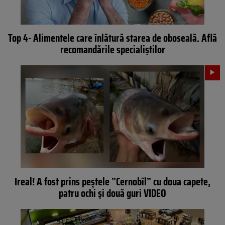
Top 4- Alimentele care înlătură starea de oboseală. Află
recomandările specialiștilor
Ireal! A fost prins peștele ”Cernobîl” cu doua capete,
patru ochi și două guri VIDEO