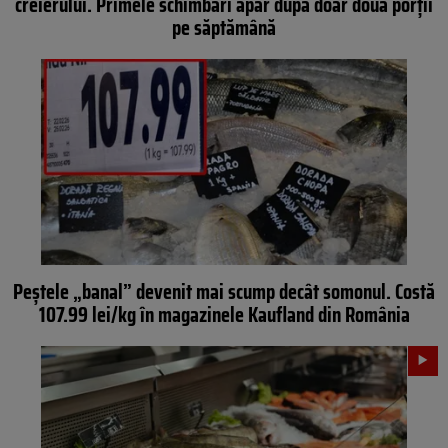
creierului. Primele schimbări apar după doar două porții
pe săptămână
Peștele „banal” devenit mai scump decât somonul. Costă
107.99 lei/kg în magazinele Kaufland din România