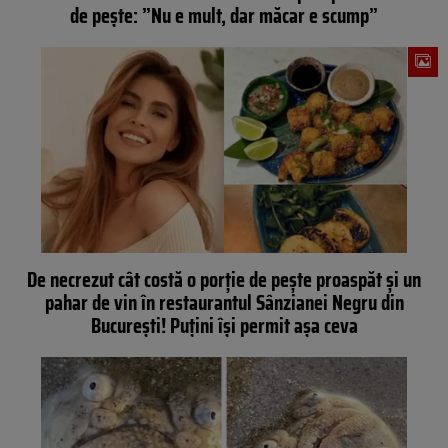
de pește: ”Nu e mult, dar măcar e scump”
De necrezut cât costă o porţie de peşte proaspăt şi un
pahar de vin în restaurantul Sânzianei Negru din
Bucureşti! Puţini își permit așa ceva