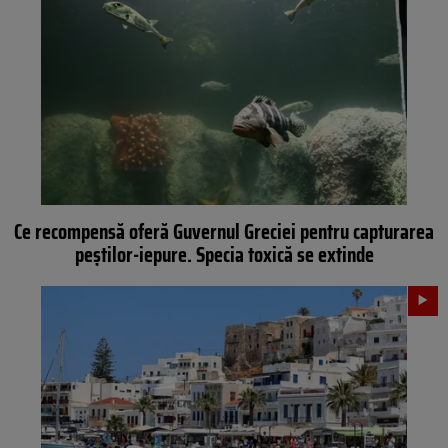
Ce recompensă oferă Guvernul Greciei pentru capturarea
peștilor-iepure. Specia toxică se extinde