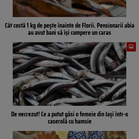
Cât costă 1 kg de pește înainte de Florii. Pensionarii abia
au avut bani să își cumpere un caras
De necrezut! Ce a putut găsi o femeie din Iași într-o
caserolă cu hamsie