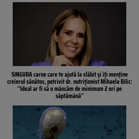
SINGURA carne care te ajută la slăbit și îți menține
creierul sănătos, potrivit dr. nutriționist Mihaela Bilic:
”Ideal ar fi să o mâncăm de minimum 2 ori pe
săptămână”