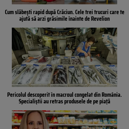
Cum slăbești rapid după Crăciun. Cele trei trucuri care te
ajută să arzi grăsimile înainte de Revelion
Pericolul descoperit în macroul congelat din România.
Specialiștii au retras produsele de pe piață