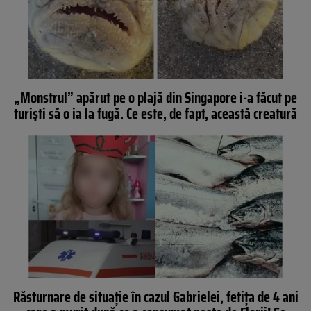
„Monstrul” apărut pe o plajă din Singapore i-a făcut pe
turiști să o ia la fugă. Ce este, de fapt, această creatură
Răsturnare de situaţie în cazul Gabrielei, fetiţa de 4 ani