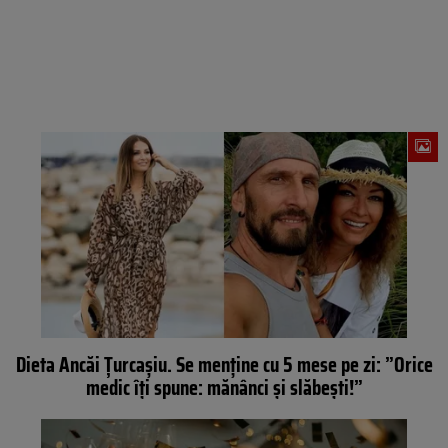
Dieta Ancăi Țurcașiu. Se menține cu 5 mese pe zi: ”Orice
medic îți spune: mănânci și slăbești!”