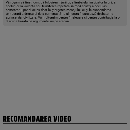
Vă rugăm să țineți cont că folosirea injuriilor, a limbajului instigator la ură, a
apelurilor la violență sau trimiterea repetată, în mod abuziv, a aceluiași
comentariu pot duce nu doar la ștergerea mesajului, ci și la suspendarea
temporară a dreptului de a comenta. Site-ul nostru încurajează dezbaterile
aprinse, dar civilizate. Vă mulțumim pentru înțelegere și pentru contribuția la o
discuție bazată pe argumente, nu pe atacuri.
RECOMANDAREA VIDEO