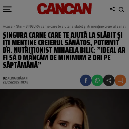
Acasă
»
Știri
»
SINGURA carne care te ajută la slăbit și îți menține creierul sănăto
SINGURA CARNE CARE TE AJUTĂ LA SLĂBIT ȘI
ÎȚI MENȚINE CREIERUL SĂNĂTOS, POTRIVIT
DR. NUTRIȚIONIST MIHAELA BILIC: ”IDEAL AR
FI SĂ O MÂNCĂM DE MINIMUM 2 ORI PE
SĂPTĂMÂNĂ”
DE:
ALINA DRĂGAN
22/05/2025 | 18:45