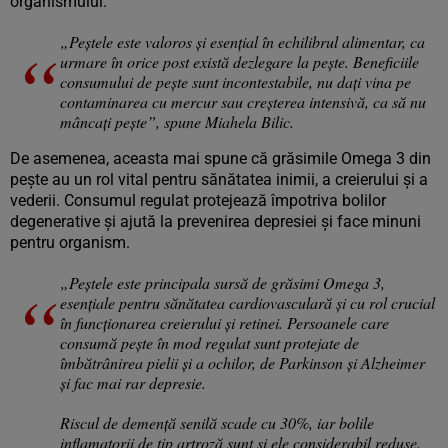
organismului.
„Peștele este valoros și esențial în echilibrul alimentar, ca
urmare în orice post există dezlegare la pește. Beneficiile
consumului de pește sunt incontestabile, nu dați vina pe
contaminarea cu mercur sau creșterea intensivă, ca să nu
mâncați pește”, spune Miahela Bilic.
De asemenea, aceasta mai spune că grăsimile Omega 3 din
pește au un rol vital pentru sănătatea inimii, a creierului și a
vederii. Consumul regulat protejează împotriva bolilor
degenerative și ajută la prevenirea depresiei și face minuni
pentru organism.
„Peștele este principala sursă de grăsimi Omega 3,
esențiale pentru sănătatea cardiovasculară și cu rol crucial
în funcționarea creierului și retinei. Persoanele care
consumă pește în mod regulat sunt protejate de
îmbătrânirea pielii și a ochilor, de Parkinson și Alzheimer
și fac mai rar depresie.
Riscul de demență senilă scade cu 30%, iar bolile
inflamatorii de tip artroză sunt și ele considerabil reduse.