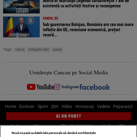
World of Warships Legends sărbătorește 7 ani de
existență cu activități festive și recompense
GANDUL.RO
Sub guvernarea Bolojan, România are cea mai mare
inflație din UE, recesiune economică, prețuri
record...
Tags:
carne
mihaela bilic
peste
Urmărește Cancan pe Social Media
Home
Exclusiv
Sport
Știri
Video
Horoscop
Vedete
Paparazzi
AI UN PONT?
Scrie-ne pe Whatsapp
, sună la 0741226226 sau trimite mail la
pont@cancan.ro
Nouă ne pasă ca datele tale personale să rămână confidențiale