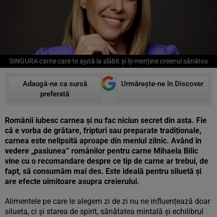
SINGURA carne care te ajută la slăbit și îți menține creierul sănătos
Adaugă-ne ca sursă
Urmărește-ne în Discover
preferată
Românii iubesc carnea și nu fac niciun secret din asta. Fie
că e vorba de grătare, fripturi sau preparate tradiționale,
carnea este nelipsită aproape din meniul zilnic. Având în
vedere „pasiunea” românilor pentru carne Mihaela Bilic
vine cu o recomandare despre ce tip de carne ar trebui, de
fapt, să consumăm mai des. Este ideală pentru siluetă și
are efecte uimitoare asupra creierului.
Alimentele pe care le alegem zi de zi nu ne influențează doar
silueta, ci și starea de spirit, sănătatea mintală și echilibrul