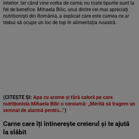
interior. Iar când vine vorba de carne, nu toate tipurile sunt la
fel de benefice. Mihaela Bilic, unul dintre cei mai apreciați
nutriționiști din România, a explicat care este carnea ce ar
trebui să ocupe un loc de top în alimentația noastră.
(CITEȘTE ȘI:
Apa cu arome și fără calorii pe care
nutriționista Mihaela Bilic o consumă: „Merită să tragem un
semnal de alarmă pentru…”
)
Carne care îți întinerește creierul și te ajută
la slăbit