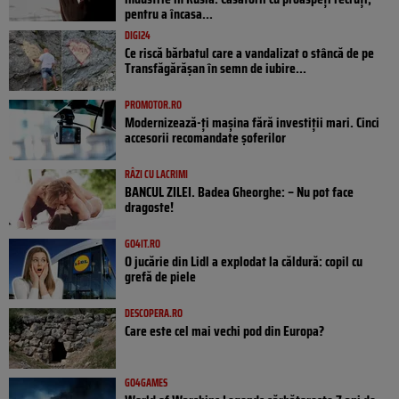
pentru a încasa...
DIGI24
Ce riscă bărbatul care a vandalizat o stâncă de pe
Transfăgărășan în semn de iubire...
PROMOTOR.RO
Modernizează-ți mașina fără investiții mari. Cinci
accesorii recomandate șoferilor
RÂZI CU LACRIMI
BANCUL ZILEI. Badea Gheorghe: – Nu pot face
dragoste!
GO4IT.RO
O jucărie din Lidl a explodat la căldură: copil cu
grefă de piele
DESCOPERA.RO
Care este cel mai vechi pod din Europa?
GO4GAMES