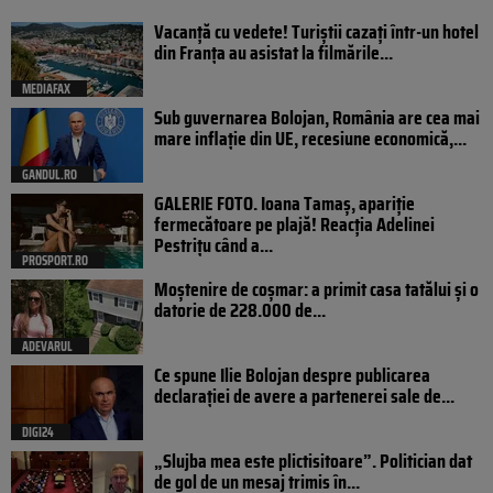
Vacanță cu vedete! Turiștii cazați într-un hotel
din Franța au asistat la filmările...
MEDIAFAX
Sub guvernarea Bolojan, România are cea mai
mare inflație din UE, recesiune economică,...
GANDUL.RO
GALERIE FOTO. Ioana Tamaş, apariție
fermecătoare pe plajă! Reacția Adelinei
Pestrițu când a...
PROSPORT.RO
Moștenire de coșmar: a primit casa tatălui și o
datorie de 228.000 de...
ADEVARUL
Ce spune Ilie Bolojan despre publicarea
declarației de avere a partenerei sale de...
DIGI24
„Slujba mea este plictisitoare”. Politician dat
de gol de un mesaj trimis în...