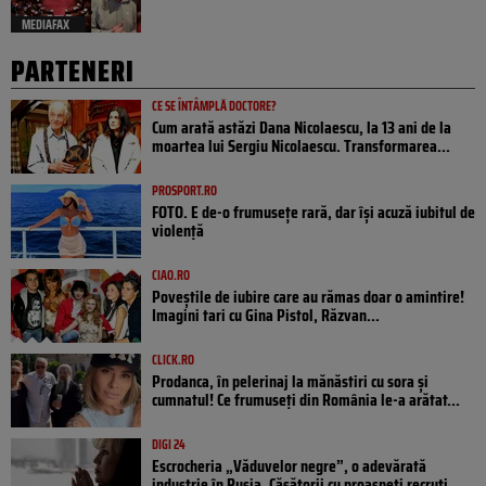
MEDIAFAX
PARTENERI
CE SE ÎNTÂMPLĂ DOCTORE?
Cum arată astăzi Dana Nicolaescu, la 13 ani de la
moartea lui Sergiu Nicolaescu. Transformarea...
PROSPORT.RO
FOTO. E de-o frumusețe rară, dar își acuză iubitul de
violență
CIAO.RO
Poveştile de iubire care au rămas doar o amintire!
Imagini tari cu Gina Pistol, Răzvan...
CLICK.RO
Prodanca, în pelerinaj la mănăstiri cu sora și
cumnatul! Ce frumuseți din România le-a arătat...
DIGI 24
Escrocheria „Văduvelor negre”, o adevărată
industrie în Rusia. Căsătorii cu proaspeți recruți,