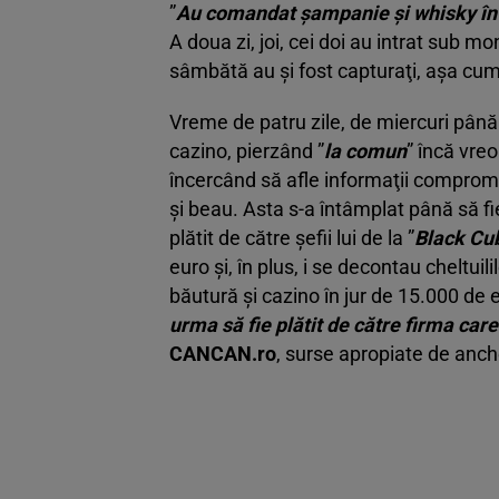
”
Au comandat şampanie şi whisky în
A doua zi, joi, cei doi au intrat sub m
sâmbătă au şi fost capturaţi, aşa cum 
Vreme de patru zile, de miercuri pân
cazino, pierzând ”
la comun
” încă vre
încercând să afle informaţii comprom
şi beau. Asta s-a întâmplat până să fie 
plătit de către şefii lui de la ”
Black Cu
euro şi, în plus, i se decontau cheltuilil
băutură şi cazino în jur de 15.000 de e
urma să fie plătit de către firma care
CANCAN.ro
, surse apropiate de anch