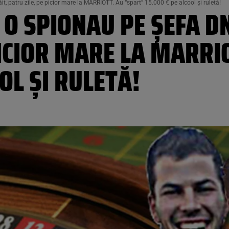
it, patru zile, pe picior mare la MARRIOTT. Au “spart” 15.000 € pe alcool şi ruletă!
 O SPIONAU PE ŞEFA D
PICIOR MARE LA MARRI
OL ŞI RULETĂ!