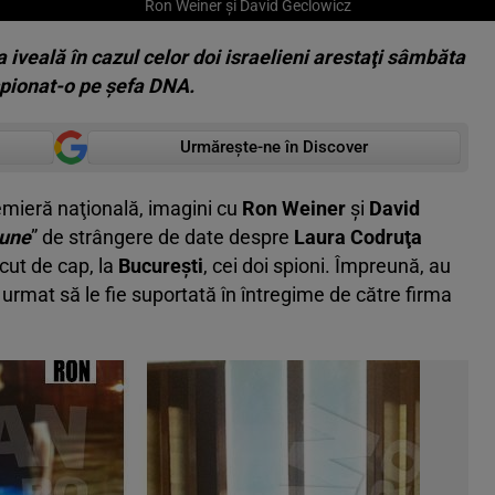
Ron Weiner şi David Geclowicz
 iveală în cazul celor doi israelieni arestaţi sâmbăta
 spionat-o pe şefa DNA.
Urmărește-ne în Discover
remieră naţională, imagini cu
Ron Weiner
şi
David
iune
” de strângere de date despre
Laura Codruţa
cut de cap, la
Bucureşti
, cei doi spioni. Împreună, au
 urmat să le fie suportată în întregime de către firma