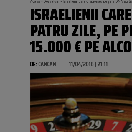
Acasă
»
Dezvaluiri
»
Israelienii care o spionau pe şefa DNA au tră
ISRAELIENII CARE
PATRU ZILE, PE 
15.000 € PE ALCO
DE:
CANCAN
11/04/2016 | 21:11