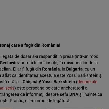
sonaj care a fugit din România!
ie legată de dosar s-a răspândit în presă (într-un mod
 Geclowicz
ar mai fi fost însoţiţi în misiunea lor de la
lian. El ar fi fugit din
România
, în
Bulgaria
, cu un
 aflat că identitatea acestuia este Yossi Barkshtein şi
eastă oră la…
Chişinău
!
Yossi Barkshtein
(
despre ale
ai scris
) este persoana pe care anchetatorii o
strângerea de informaţii despre şefa
DNA
şi înainte ca
eşti
. Practic, el era omul de legătură.