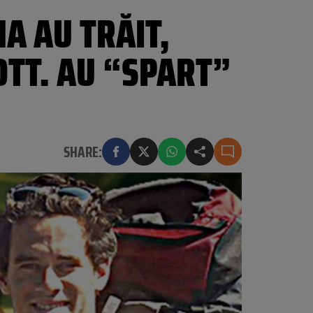
NA AU TRĂIT,
OTT. AU “SPART”
SHARE: