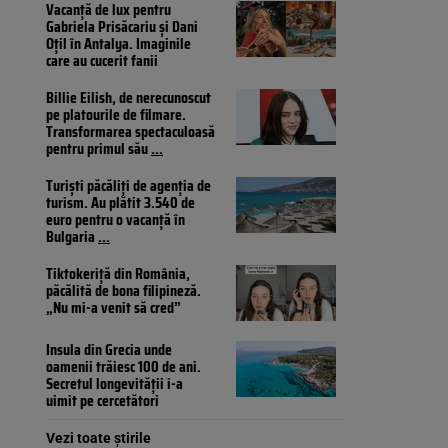
Vacanță de lux pentru
Gabriela Prisăcariu și Dani
Oțil în Antalya. Imaginile
care au cucerit fanii
Billie Eilish, de nerecunoscut
pe platourile de filmare.
Transformarea spectaculoasă
pentru primul său
...
Turiști păcăliți de agenția de
turism. Au plătit 3.540 de
euro pentru o vacanță în
Bulgaria
...
Tiktokeriță din România,
păcălită de bona filipineză.
„Nu mi-a venit să cred”
Insula din Grecia unde
oamenii trăiesc 100 de ani.
Secretul longevității i-a
uimit pe cercetători
Vezi toate știrile