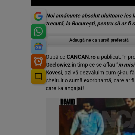
Noi amănunte absolut uluitoare ies la
trecută, la Bucureşti, pentru că ar fi
Adaugă-ne ca sursă preferată
După ce
CANCAN.ro
a publicat, în p
Geclowicz
în timp ce se aflau ”
în mis
Kovesi
, azi vă dezvăluim cum şi-au fă
cheltuit o sumă exorbitantă, care ar fi
care i-a angajat!