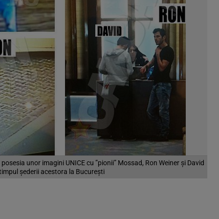
sesia unor imagini UNICE cu ”pionii” Mossad, Ron Weiner şi David
timpul şederii acestora la Bucureşti