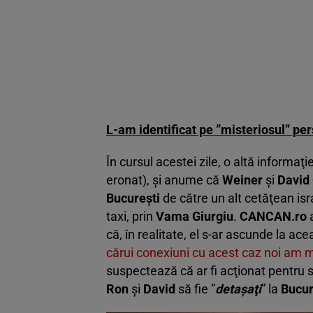
L-am identificat pe ”misteriosul” per
În cursul acestei zile, o altă informaţ
eronat), şi anume că
Weiner
şi
David
Bucureşti
de către un alt cetăţean israe
taxi, prin
Vama Giurgiu
.
CANCAN.ro
a
că, în realitate, el s-ar ascunde la ac
cărui conexiuni cu acest caz noi am m
suspectează că ar fi acţionat pentru 
Ron
şi
David
să fie ”
detaşaţi
” la
Bucur