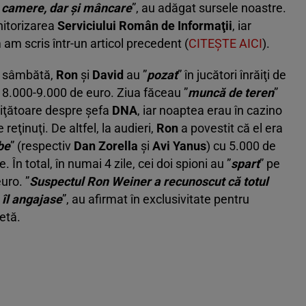
 camere, dar şi mâncare
”, au adăgat sursele noastre.
onitorizarea
Serviciului Român de Informaţii
, iar
am scris într-un articol precedent (
CITEŞTE AICI
).
ă sâmbătă,
Ron
şi
David
au ”
pozat
” în jucători înrăiţi de
o 8.000-9.000 de euro. Ziua făceau ”
muncă de teren
”
iţătoare despre şefa
DNA
, iar noaptea erau în cazino
reţinuţi. De altfel, la audieri,
Ron
a povestit că el era
be
” (respectiv
Dan Zorella
şi
Avi Yanus
) cu 5.000 de
e. În total, în numai 4 zile, cei doi spioni au ”
spart
” pe
uro. ”
Suspectul Ron Weiner a recunoscut că totul
 îl angajase
”, au afirmat în exclusivitate pentru
etă.