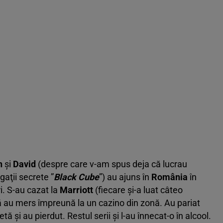
n
şi
David
(despre care v-am spus deja că lucrau
aţii secrete ”
Black Cube
”) au ajuns în
România
în
i. S-au cazat la
Marriott
(fiecare şi-a luat câteo
ă au mers împreună la un cazino din zonă. Au pariat
 şi au pierdut. Restul serii şi l-au înnecat-o în alcool.