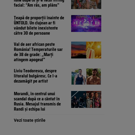
facial: “Am râs, am plâns”
Țeapă de proporții înainte de
UNTOLD. Un clujean ar fi
vândut bilete inexistente
către 30 de persoane
Val de aer african peste
România! Temperaturile sar
de 38 de grade: „Marți
atingem apogeul”
Liviu Teodorescu, despre
litoralul bulgăresc. Ce l-a
dezamăgit pe artist
Morandi, în centrul unui
scandal după ce a cântat în
Rusia. Mesajul transmis de
Randi și echipa lui
Vezi toate știrile