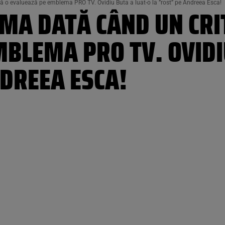
ă o evaluează pe emblema PRO TV. Ovidiu Buta a luat-o la ”rost” pe Andreea Esca!
MA DATĂ CÂND UN CRI
BLEMA PRO TV. OVIDI
DREEA ESCA!