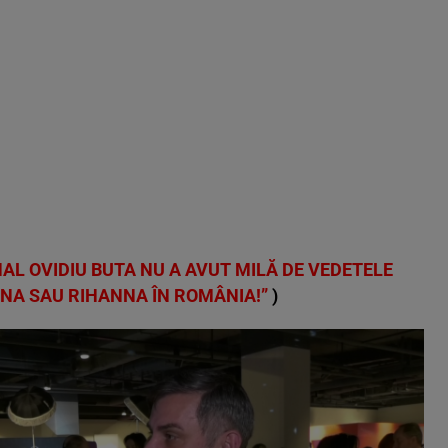
AL OVIDIU BUTA NU A AVUT MILĂ DE VEDETELE
NA SAU RIHANNA ÎN ROMÂNIA!”
)