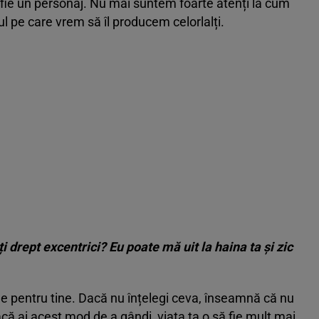
 fie un personaj. Nu mai suntem foarte atenți la cum
l pe care vrem să îl producem celorlalți.
i drept excentrici? Eu poate mă uit la haina ta și zic
e pentru tine. Dacă nu înțelegi ceva, înseamnă că nu
acă ai acest mod de a gândi, viața ta o să fie mult mai