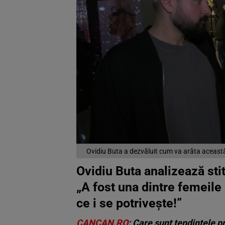
Ovidiu Buta a dezvăluit cum va arăta aceast
Ovidiu Buta analizează st
„A fost una dintre femeile
ce i se potrivește!”
CANCAN.RO
: Care sunt tendințele p