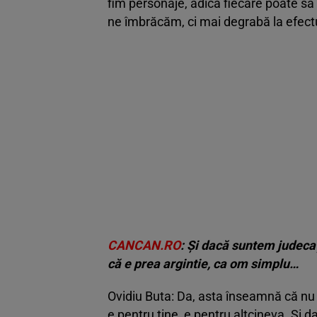
fim personaje, adică fiecare poate să
ne îmbrăcăm, ci mai degrabă la efectu
CANCAN.RO
: Și dacă suntem judecaț
că e prea argintie, ca om simplu…
Ovidiu Buta: Da, asta înseamnă că nu 
e pentru tine, e pentru altcineva. Și d