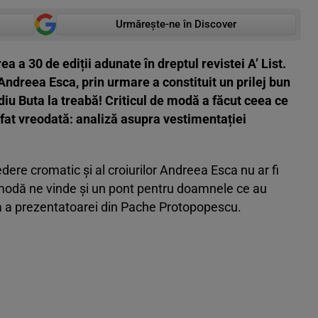
Urmărește-ne în Discover
ea a 30 de ediții adunate în dreptul revistei A’ List.
 Andreea Esca, prin urmare a constituit un prilej bun
iu Buta la treabă! Criticul de modă a făcut ceea ce
ifat vreodată: analiză asupra vestimentației
dere cromatic și al croiurilor Andreea Esca nu ar fi
e modă ne vinde și un pont pentru doamnele ce au
a a prezentatoarei din Pache Protopopescu.