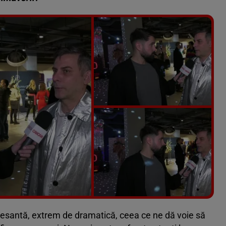
Vezi galeria foto
6 poze
eresantă, extrem de dramatică, ceea ce ne dă voie să