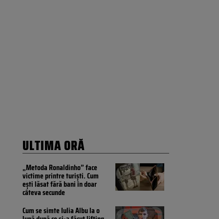
ULTIMA ORĂ
„Metoda Ronaldinho” face
victime printre turiști. Cum
ești lăsat fără bani în doar
câteva secunde
Cum se simte Iulia Albu la o
lună după ce și-a făcut lifting