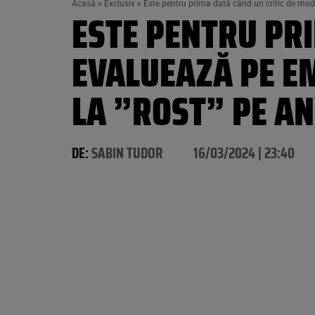
Acasă
»
Exclusiv
»
Este pentru prima dată când un critic de mod
ESTE PENTRU PRI
EVALUEAZĂ PE EM
LA ”ROST” PE AN
DE:
SABIN TUDOR
16/03/2024 | 23:40