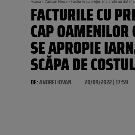
Acasă
»
Cancan News
»
Facturile cu prețuri majorate au dat mari
FACTURILE CU PR
CAP OAMENILOR C
SE APROPIE IARN
SCĂPA DE COSTUL
DE:
ANDREI IOVAN
20/09/2022 | 17:59