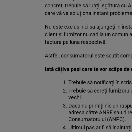
concret, trebuie să luați legătura cu
care vă va soluționa instant probleme
Nu este exclus nici să ajungeți în ins
client și furnizor nu cad la un comun
factura pe luna respectivă.
Astfel, consumatorul este scutit comp
Iată câțiva pași care te vor scăpa de c
Trebuie să notificați în scri
Trebuie să cereți furnizorul
vechi.
Dacă nu primiți niciun răspu
adresa către ANRE sau direc
Consumatorului (ANPC).
Ultimul pas ar fi să înaintaț