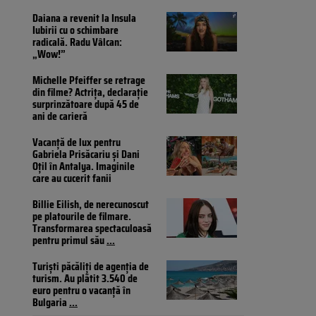
Daiana a revenit la Insula
Iubirii cu o schimbare
radicală. Radu Vâlcan:
„Wow!”
Michelle Pfeiffer se retrage
din filme? Actrița, declarație
surprinzătoare după 45 de
ani de carieră
Vacanță de lux pentru
Gabriela Prisăcariu și Dani
Oțil în Antalya. Imaginile
care au cucerit fanii
Billie Eilish, de nerecunoscut
pe platourile de filmare.
Transformarea spectaculoasă
pentru primul său
...
Turiști păcăliți de agenția de
turism. Au plătit 3.540 de
euro pentru o vacanță în
Bulgaria
...