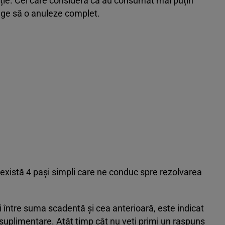
ie. Cei care consideră că au consumat mai puțin
unge să o anuleze complet.
 există 4 pași simpli care ne conduc spre rezolvarea
ri între suma scadentă și cea anterioară, este indicat
i suplimentare. Atât timp cât nu veți primi un raspuns