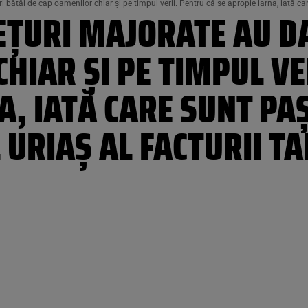
 bătăi de cap oamenilor chiar și pe timpul verii. Pentru că se apropie iarna, iată care
EȚURI MAJORATE AU D
HIAR ȘI PE TIMPUL VE
A, IATĂ CARE SUNT PAȘ
 URIAȘ AL FACTURII TA