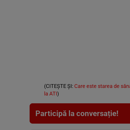
(CITEȘTE ȘI:
Care este starea de sănă
la ATI
)
Participă la conversație!