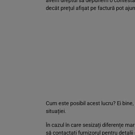
avem dreptul să depunem o contestaț
decât prețul afișat pe factură pot aj
Cum este posibil acest lucru? Ei bine,
situației.
În cazul în care sesizați diferențe ma
să contactați furnizorul pentru detali