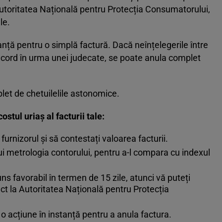
 Autoritatea Națională pentru Protecția Consumatorului,
le.
tanță pentru o simplă factură. Dacă neînțelegerile între
 acord în urma unei judecate, se poate anula complet
let de chetuilelile astonomice.
ostul uriaș al facturii tale:
s furnizorul și să contestați valoarea facturii.
ui metrologia contorului, pentru a-l compara cu indexul
ns favorabil în termen de 15 zile, atunci vă puteți
t la Autoritatea Națională pentru Protecția
i o acțiune în instanță pentru a anula factura.