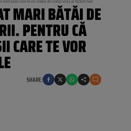
 sunt pașii care te vor scăpa de costul uriaș al facturii tale
AT MARI BĂTĂI DE
RII. PENTRU CĂ
II CARE TE VOR
LE
SHARE: