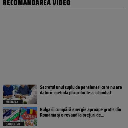
RECOMANDAREA VIDEO
Secretul unui cuplu de pensionari care nu are
datorii: metoda plicurilor le-a schimbat...
MEDIAFAX
Bulgarii cumpără energie aproape gratis din
România și o revând la prețuri de...
GANDUL.RO