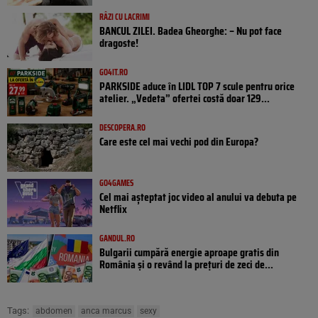
RÂZI CU LACRIMI
BANCUL ZILEI. Badea Gheorghe: – Nu pot face
dragoste!
GO4IT.RO
PARKSIDE aduce în LIDL TOP 7 scule pentru orice
atelier. „Vedeta” ofertei costă doar 129...
DESCOPERA.RO
Care este cel mai vechi pod din Europa?
GO4GAMES
Cel mai așteptat joc video al anului va debuta pe
Netflix
GANDUL.RO
Bulgarii cumpără energie aproape gratis din
România și o revând la prețuri de zeci de...
Tags:
abdomen
anca marcus
sexy