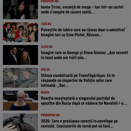
PROSPORT.RO
Ioana Țiriac, vacanță de mega – lux într-un castel
unde o noapte de cazare costă...
CIAO.RO
Poveştile de iubire care au rămas doar o amintire!
Imagini tari cu Gina Pistol, Răzvan...
CLICK.RO
Imagini rare cu George și Ilinca Simion: „Am revenit
în locul unde am trăit una...
DIGI 24
Stânca vandalizată pe Transfăgărășan. Ce le
răspunde un inspector de Poliție celor care
întreabă: „Dar...
DIGI24
Reacția neașteptată a singurului partidul de
opoziţie din Rusia după ce văduva lui Navalnîi i-a...
PROMOTOR.RO
2026: Care e presiunea corectă în anvelope pe
caniculă. Cauciucurile de iarnă pot să facă...