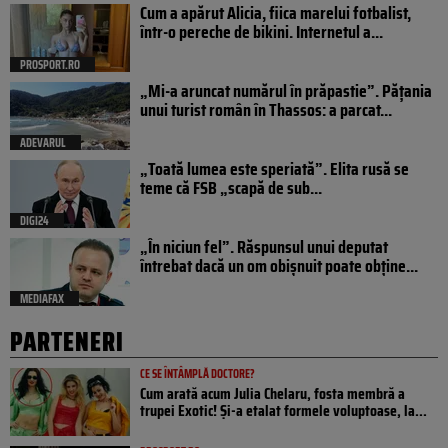
Cum a apărut Alicia, fiica marelui fotbalist,
într-o pereche de bikini. Internetul a...
PROSPORT.RO
„Mi-a aruncat numărul în prăpastie”. Pățania
unui turist român în Thassos: a parcat...
ADEVARUL
„Toată lumea este speriată”. Elita rusă se
teme că FSB „scapă de sub...
DIGI24
„În niciun fel”. Răspunsul unui deputat
întrebat dacă un om obișnuit poate obține...
MEDIAFAX
PARTENERI
CE SE ÎNTÂMPLĂ DOCTORE?
Cum arată acum Julia Chelaru, fosta membră a
trupei Exotic! Și-a etalat formele voluptoase, la...