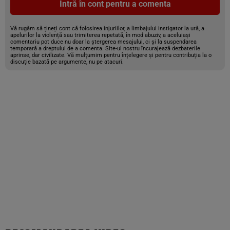
Intră în cont pentru a comenta
Vă rugăm să țineți cont că folosirea injuriilor, a limbajului instigator la ură, a
apelurilor la violență sau trimiterea repetată, în mod abuziv, a aceluiași
comentariu pot duce nu doar la ștergerea mesajului, ci și la suspendarea
temporară a dreptului de a comenta. Site-ul nostru încurajează dezbaterile
aprinse, dar civilizate. Vă mulțumim pentru înțelegere și pentru contribuția la o
discuție bazată pe argumente, nu pe atacuri.