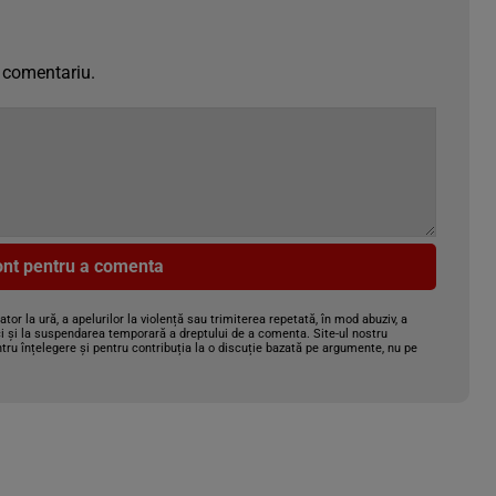
 comentariu.
cont pentru a comenta
gator la ură, a apelurilor la violență sau trimiterea repetată, în mod abuziv, a
i și la suspendarea temporară a dreptului de a comenta. Site-ul nostru
tru înțelegere și pentru contribuția la o discuție bazată pe argumente, nu pe