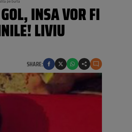
lita pe burta
GOL, INSA VOR FI
ILE! LIVIU
SHARE: