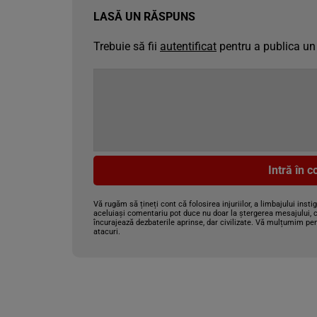
LASĂ UN RĂSPUNS
Trebuie să fii
autentificat
pentru a publica un
Intră în 
Vă rugăm să țineți cont că folosirea injuriilor, a limbajului insti
aceluiași comentariu pot duce nu doar la ștergerea mesajului, c
încurajează dezbaterile aprinse, dar civilizate. Vă mulțumim pen
atacuri.