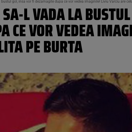
 bustul gol, insa vor fi dezamagite dupa ce vor vedea imaginile! Liviu Varciu are celu
 SA-L VADA LA BUSTUL 
 CE VOR VEDEA IMAGIN
LITA PE BURTA