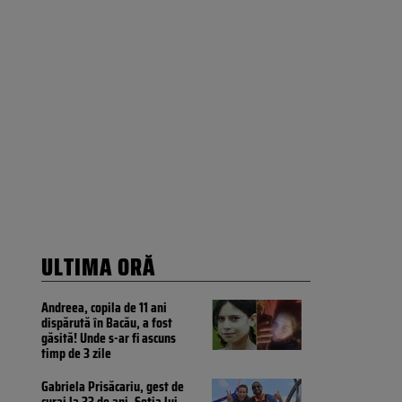
ULTIMA ORĂ
Andreea, copila de 11 ani
dispărută în Bacău, a fost
găsită! Unde s-ar fi ascuns
timp de 3 zile
Gabriela Prisăcariu, gest de
curaj la 33 de ani. Soția lui