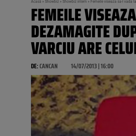
Acasă
»
Showbiz
»
Showbiz intern
»
Femeile viseaza sa-l vada la
FEMEILE VISEAZA
DEZAMAGITE DUPA
VARCIU ARE CELU
DE:
CANCAN
14/07/2013 | 16:00