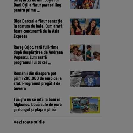
Dani Oțil a făcut parasailing
pentru prima
...
Olga Barcari a făcut senzație
în costum de baie. Cum arată
fosta concurentă de la Asia
Express
Rareș Cojoc, tată full-time
după despărțirea de Andreea
Popescu. Cum arată
programul lui cu cei
...
Românii din diaspora pot
primi 200.000 de euro de la
stat. Programul pregătit de
Guvern
Turiștii nu se uită la bani în
Mykonos. Două sute de euro
șezlongul și plaja e plină
Vezi toate știrile