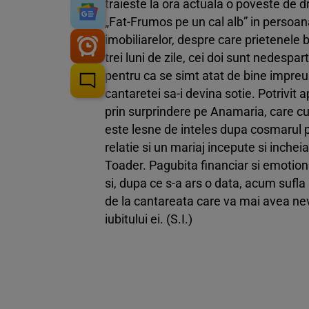
traieste la ora actuala o poveste de d
„Fat-Frumos pe un cal alb” in persoan
imobiliarelor, despre care prietenele 
trei luni de zile, cei doi sunt nedespar
pentru ca se simt atat de bine impreun
cantaretei sa-i devina sotie. Potrivit 
prin surprindere pe Anamaria, care cu
este lesne de inteles dupa cosmarul p
relatie si un mariaj incepute si incheia
Toader. Pagubita financiar si emotion
si, dupa ce s-a ars o data, acum sufla
de la cantareata care va mai avea nev
iubitului ei. (S.I.)