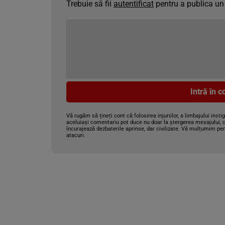
Trebuie să fii
autentificat
pentru a publica un
Intră în 
Vă rugăm să țineți cont că folosirea injuriilor, a limbajului insti
aceluiași comentariu pot duce nu doar la ștergerea mesajului, c
încurajează dezbaterile aprinse, dar civilizate. Vă mulțumim pen
atacuri.