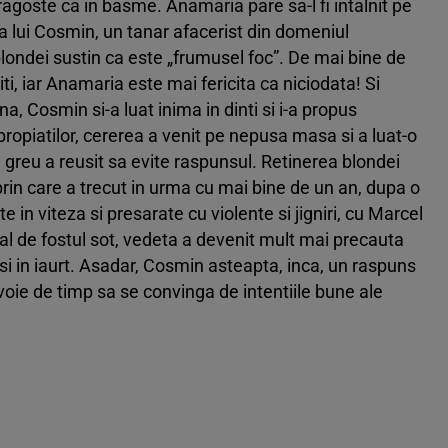
ragoste ca in basme. Anamaria pare sa-l fi intalnit pe
a lui Cosmin, un tanar afacerist din domeniul
blondei sustin ca este „frumusel foc”. De mai bine de
titi, iar Anamaria este mai fericita ca niciodata! Si
a, Cosmin si-a luat inima in dinti si i-a propus
apropiatilor, cererea a venit pe nepusa masa si a luat-o
 greu a reusit sa evite raspunsul. Retinerea blondei
rin care a trecut in urma cu mai bine de un an, dupa o
te in viteza si presarate cu violente si jigniri, cu Marcel
al de fostul sot, vedeta a devenit mult mai precauta
 si in iaurt. Asadar, Cosmin asteapta, inca, un raspuns
oie de timp sa se convinga de intentiile bune ale