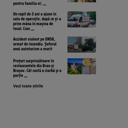
pentru familia ei:
...
Un copil de 2 ani a ajuns în
sala de operație, după ce și-a
prins mâna în mașina de
tocat. Cum
...
Accident violent pe DN58,
urmat de incendiu. Șoferul
unui autoturism a murit
Prețuri surprinzătoare în
restaurantele din Bran și
Brașov. Cât costă o ciorbă și o
porție
...
Vezi toate știrile