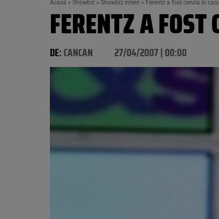
Acasă
»
Showbiz
»
Showbiz intern
»
Ferentz a fost ceruta in cas
FERENTZ A FOST 
DE:
CANCAN
27/04/2007 | 00:00