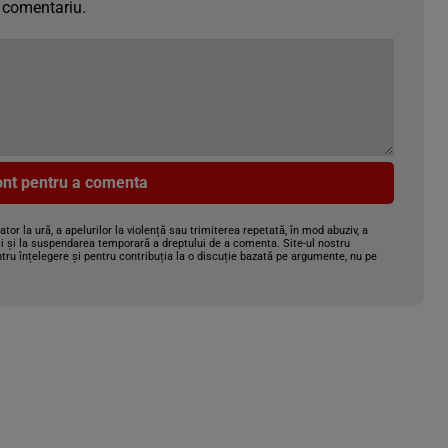
 comentariu.
cont pentru a comenta
gator la ură, a apelurilor la violență sau trimiterea repetată, în mod abuziv, a
i și la suspendarea temporară a dreptului de a comenta. Site-ul nostru
tru înțelegere și pentru contribuția la o discuție bazată pe argumente, nu pe