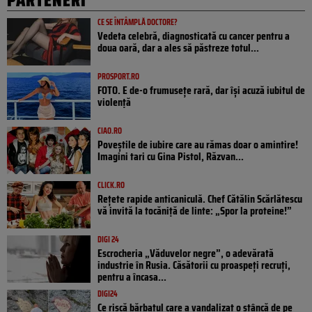
CE SE ÎNTÂMPLĂ DOCTORE?
Vedeta celebră, diagnosticată cu cancer pentru a
doua oară, dar a ales să păstreze totul...
PROSPORT.RO
FOTO. E de-o frumusețe rară, dar își acuză iubitul de
violență
CIAO.RO
Poveştile de iubire care au rămas doar o amintire!
Imagini tari cu Gina Pistol, Răzvan...
CLICK.RO
Rețete rapide anticaniculă. Chef Cătălin Scărlătescu
vă invită la tocăniță de linte: „Spor la proteine!”
DIGI 24
Escrocheria „Văduvelor negre”, o adevărată
industrie în Rusia. Căsătorii cu proaspeți recruți,
pentru a încasa...
DIGI24
Ce riscă bărbatul care a vandalizat o stâncă de pe