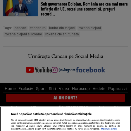
Sub guvernarea Bolojan, România are cea mai mare
inflație din UE, recesiune economică, prețuri
record...
Tags:
cancan
cancan.ro
ionita din clejani
roxana clejani
roxana clejani silicoane
roxana clejani tunata
Urmărește Cancan pe Social Media
Home
Exclusiv
Sport
Știri
Video
Horoscop
Vedete
Paparazzi
AI UN PONT?
Scrie-ne pe Whatsapp
, sună la 0741226226 sau trimite mail la
pont@cancan.ro
Nouă ne pasă ca datele tale personale să rămână confidențiale
Noi și partenerii noștri
1017
stocăm și/sau accesăm informații pe dispozitivul dvs., precum identificatorii cookie
unici pentru prelucrarea datelor cu caracter personal. Puteți accepta sau gestiona preferințele dvs. făcând clic mai
Știri interne
Știri externe
Politică
jos, respectiv vă puteți opune utilizării unui interes legitim în orice moment pe pagina cu politica de
confidențialitate. Aceste alegeri vor fi raportate partenerilor noștri și nu vă vor afecta navigarea.
Mai multe detalii