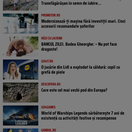
Transfăgărășan în semn de iubire...
PROMOTOR.RO
Modernizează-ți mașina fără investiții mari. Cinci
accesorii recomandate șoferilor
RÂZI CU LACRIMI
BANCUL ZILEI. Badea Gheorghe: – Nu pot face
dragoste!
GO4IT.RO
O jucărie din Lidl a explodat la căldură: copil cu
grefă de piele
DESCOPERA.RO
Care este cel mai vechi pod din Europa?
GO4GAMES
World of Warships Legends sărbătorește 7 ani de
existență cu activități festive și recompense
GANDUL.RO