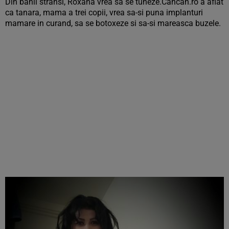
Din banii stransi, Roxana vrea sa se tuneze.Cancan.ro a aflat
ca tanara, mama a trei copii, vrea sa-si puna implanturi
mamare in curand, sa se botoxeze si sa-si mareasca buzele.