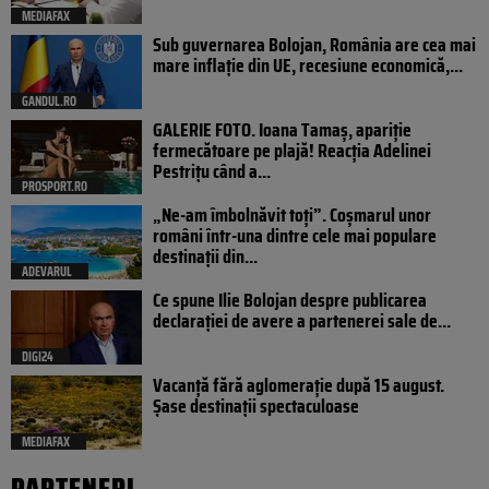
MEDIAFAX
Sub guvernarea Bolojan, România are cea mai
mare inflație din UE, recesiune economică,...
GANDUL.RO
GALERIE FOTO. Ioana Tamaş, apariție
fermecătoare pe plajă! Reacția Adelinei
Pestrițu când a...
PROSPORT.RO
„Ne-am îmbolnăvit toți”. Coșmarul unor
români într-una dintre cele mai populare
destinații din...
ADEVARUL
Ce spune Ilie Bolojan despre publicarea
declarației de avere a partenerei sale de...
DIGI24
Vacanță fără aglomerație după 15 august.
Șase destinații spectaculoase
MEDIAFAX
PARTENERI