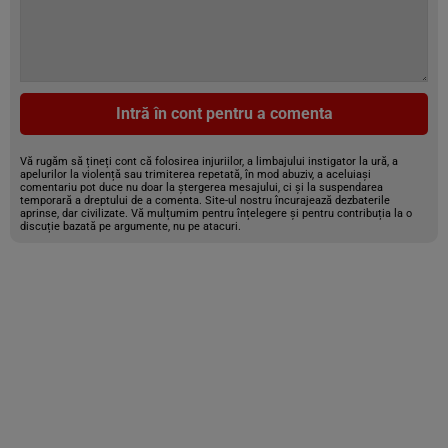
Intră în cont pentru a comenta
Vă rugăm să țineți cont că folosirea injuriilor, a limbajului instigator la ură, a
apelurilor la violență sau trimiterea repetată, în mod abuziv, a aceluiași
comentariu pot duce nu doar la ștergerea mesajului, ci și la suspendarea
temporară a dreptului de a comenta. Site-ul nostru încurajează dezbaterile
aprinse, dar civilizate. Vă mulțumim pentru înțelegere și pentru contribuția la o
discuție bazată pe argumente, nu pe atacuri.