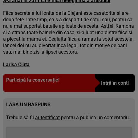
S-a aflat in 2011 ca e fiica nelegitima a artistului
Fiica secreta a lui Ionita de la Clejani este casatorita si are
doua fete. Intre timp, ea s-a despartit de sotul sau, pentru ca
nu a mai suportat bataile aplicate de acesta. Astfel, Ramona
si-a strans toate hainele din casa, si-a luat una dintre fiice si
a plecat la mama ei. Cealalta fiica a ramas la sotul acesteia,
iar cei doi nu au divortat inca legal, tot din motive de bani
sau, mai bine zis, a lipsei acestora.
Larisa Ciuta
Participă la conversație!
Intră în cont!
LASĂ UN RĂSPUNS
Trebuie să fii
autentificat
pentru a publica un comentariu.