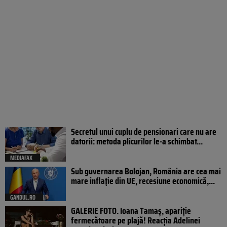
Secretul unui cuplu de pensionari care nu are
datorii: metoda plicurilor le-a schimbat...
MEDIAFAX
Sub guvernarea Bolojan, România are cea mai
mare inflație din UE, recesiune economică,...
GANDUL.RO
GALERIE FOTO. Ioana Tamaş, apariție
fermecătoare pe plajă! Reacția Adelinei