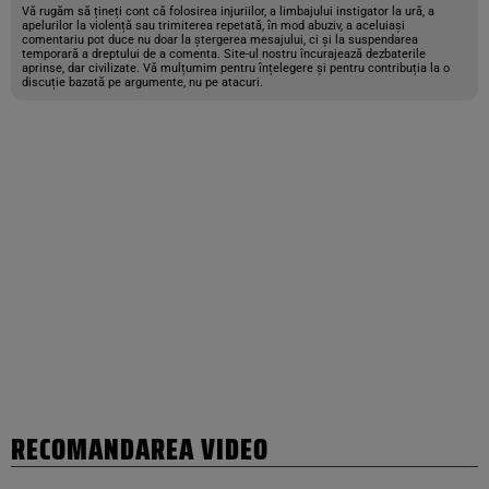
Vă rugăm să țineți cont că folosirea injuriilor, a limbajului instigator la ură, a
apelurilor la violență sau trimiterea repetată, în mod abuziv, a aceluiași
comentariu pot duce nu doar la ștergerea mesajului, ci și la suspendarea
temporară a dreptului de a comenta. Site-ul nostru încurajează dezbaterile
aprinse, dar civilizate. Vă mulțumim pentru înțelegere și pentru contribuția la o
discuție bazată pe argumente, nu pe atacuri.
RECOMANDAREA VIDEO