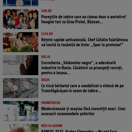
CIAO.RO
Poveştile de iubire care au rămas doar o amintire!
Imagini tari cu Gina Pistol, Răzvan...
CLICK.RO
Rețete rapide anticaniculă. Chef Cătălin Scărlătescu
vă invită la tocăniță de linte: „Spor la proteine!”
DIGI 24
Escrocheria „Văduvelor negre”, o adevărată
industrie în Rusia. Căsătorii cu proaspeți recruți,
pentru a încasa...
DIGI24
Ce riscă bărbatul care a vandalizat o stâncă de pe
Transfăgărășan în semn de iubire...
PROMOTOR.RO
Modernizează-ți mașina fără investiții mari. Cinci
accesorii recomandate șoferilor
RÂZI CU LACRIMI
BANCUL ZILEI. Badea Gheorghe: – Nu pot face