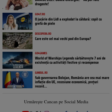
dragoste!
GO4IT.RO
O jucărie din Lidl a explodat la căldură: copil cu
grefă de piele
DESCOPERA.RO
Care este cel mai vechi pod din Europa?
GO4GAMES
World of Warships Legends sărbătorește 7 ani de
existență cu activități festive și recompense
GANDUL.RO
Sub guvernarea Bolojan, România are cea mai mare
inflație din UE, recesiune economică, prețuri
record...
Urmărește Cancan pe Social Media