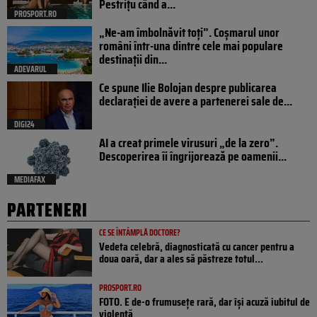
Pestrițu când a...
PROSPORT.RO
„Ne-am îmbolnăvit toți”. Coșmarul unor
români într-una dintre cele mai populare
destinații din...
ADEVARUL
Ce spune Ilie Bolojan despre publicarea
declarației de avere a partenerei sale de...
DIGI24
AI a creat primele virusuri „de la zero”.
Descoperirea îi îngrijorează pe oamenii...
MEDIAFAX
PARTENERI
CE SE ÎNTÂMPLĂ DOCTORE?
Vedeta celebră, diagnosticată cu cancer pentru a
doua oară, dar a ales să păstreze totul...
PROSPORT.RO
FOTO. E de-o frumusețe rară, dar își acuză iubitul de
violență