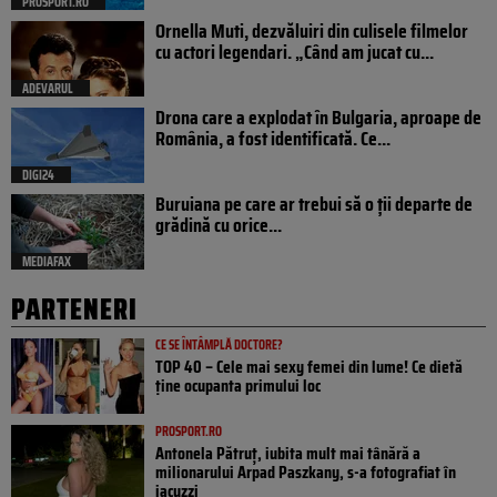
PROSPORT.RO
Ornella Muti, dezvăluiri din culisele filmelor
cu actori legendari. „Când am jucat cu...
ADEVARUL
Drona care a explodat în Bulgaria, aproape de
România, a fost identificată. Ce...
DIGI24
Buruiana pe care ar trebui să o ții departe de
grădină cu orice...
MEDIAFAX
PARTENERI
CE SE ÎNTÂMPLĂ DOCTORE?
TOP 40 – Cele mai sexy femei din lume! Ce dietă
ține ocupanta primului loc
PROSPORT.RO
Antonela Pătruț, iubita mult mai tânără a
milionarului Arpad Paszkany, s-a fotografiat în
jacuzzi