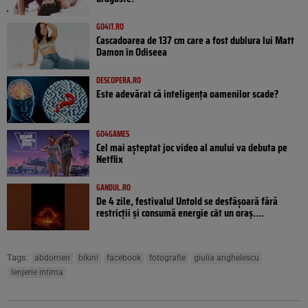
GO4IT.RO
Cascadoarea de 137 cm care a fost dublura lui Matt
Damon în Odiseea
DESCOPERA.RO
Este adevărat că inteligența oamenilor scade?
GO4GAMES
Cel mai așteptat joc video al anului va debuta pe
Netflix
GANDUL.RO
De 4 zile, festivalul Untold se desfășoară fără
restricții și consumă energie cât un oraș....
Tags:
abdomen
bikini
facebook
fotografie
giulia anghelescu
lenjerie intima