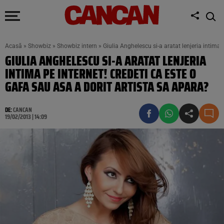
Acasă
»
Showbiz
»
Showbiz intern
»
Giulia Anghelescu si-a aratat lenjeria intima 
GIULIA ANGHELESCU SI-A ARATAT LENJERIA
INTIMA PE INTERNET! CREDETI CA ESTE O
GAFA SAU ASA A DORIT ARTISTA SA APARA?
DE:
CANCAN
19/02/2013 | 14:09