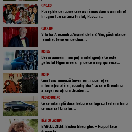
CIAO.RO
Poveştile de iubire care au rămas doar o amintire!
Imagini tari cu Gina Pistol, Răzvan...
CLICK.RO
Vila lui Alexandru Arșinel de la 2 Mai, păstrată de
familie. Ce se vinde chiar...
DIGI 24
Devin oamenii mai puțin inteligenți? Ce este
„efectul Flynn invers” și de ce îi îngrijorează...
DIGI24
Cum funcționează Sovintern, noua rețea
internațională a „socialiștilor” cu care Kremlinul
atrage recruți din Occident...
PROMOTOR.RO
Ce se întâmplă dacă trebuie să fugi cu Tesla în timp
ce încarcă? Un atac...
RÂZI CU LACRIMI
BANCUL ZILEI. Badea Gheorghe: – Nu pot face
dragoste!