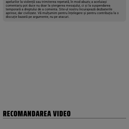
apelurilor la violență sau trimiterea repetată, în mod abuziv, a aceluiași
comentariu pot duce nu doar la ștergerea mesajului, ci și la suspendarea
temporară a dreptului de a comenta. Site-ul nostru încurajează dezbaterile
aprinse, dar civilizate. Vă mulțumim pentru înțelegere și pentru contribuția la o
discuție bazată pe argumente, nu pe atacuri.
RECOMANDAREA VIDEO