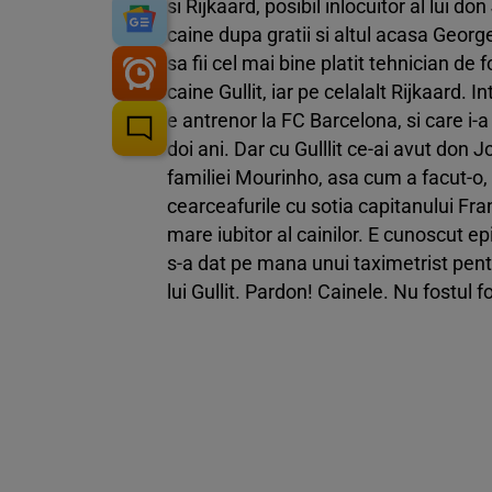
si Rijkaard, posibil inlocuitor al lui 
caine dupa gratii si altul acasa Geor
sa fii cel mai bine platit tehnician de
caine Gullit, iar pe celalalt Rijkaard.
e antrenor la FC Barcelona, si care 
doi ani. Dar cu Gulllit ce-ai avut don 
familiei Mourinho, asa cum a facut-o,
cearceafurile cu sotia capitanului Fra
mare iubitor al cainilor. E cunoscut e
s-a dat pe mana unui taximetrist pen
lui Gullit. Pardon! Cainele. Nu fostul fo