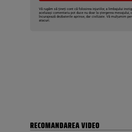
Vă rugăm să țineți cont că folosirea injuriilor, a limbajului insti
aceluiași comentariu pot duce nu doar la ștergerea mesajului, c
încurajează dezbaterile aprinse, dar civilizate. Vă mulțumim pen
atacuri.
RECOMANDAREA VIDEO