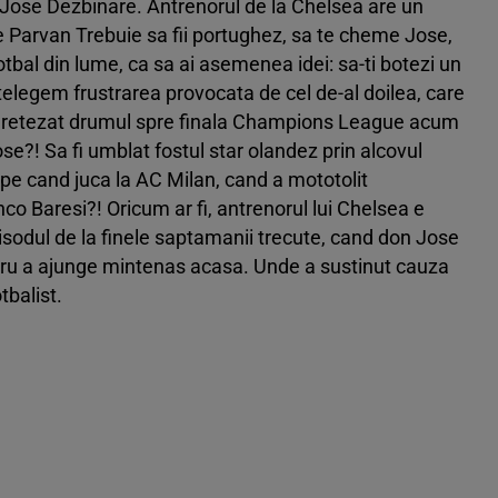
don Jose Dezbinare. Antrenorul de la Chelsea are un
ge Parvan Trebuie sa fii portughez, sa te cheme Jose,
 fotbal din lume, ca sa ai asemenea idei: sa-ti botezi un
 Intelegem frustrarea provocata de cel de-al doilea, care
i-a retezat drumul spre finala Champions League acum
Jose?! Sa fi umblat fostul star olandez prin alcovul
 pe cand juca la AC Milan, cand a mototolit
nco Baresi?! Oricum ar fi, antrenorul lui Chelsea e
pisodul de la finele saptamanii trecute, cand don Jose
tru a ajunge mintenas acasa. Unde a sustinut cauza
tbalist.