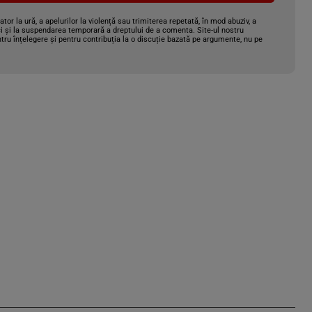
gator la ură, a apelurilor la violență sau trimiterea repetată, în mod abuziv, a
i și la suspendarea temporară a dreptului de a comenta. Site-ul nostru
tru înțelegere și pentru contribuția la o discuție bazată pe argumente, nu pe