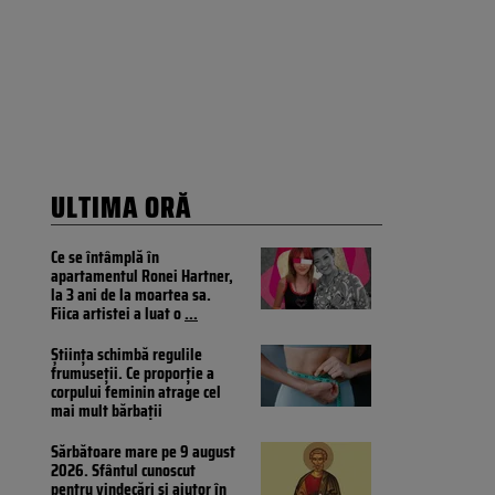
ULTIMA ORĂ
Ce se întâmplă în
apartamentul Ronei Hartner,
la 3 ani de la moartea sa.
Fiica artistei a luat o
...
Știința schimbă regulile
frumuseții. Ce proporție a
corpului feminin atrage cel
mai mult bărbații
Sărbătoare mare pe 9 august
2026. Sfântul cunoscut
pentru vindecări și ajutor în