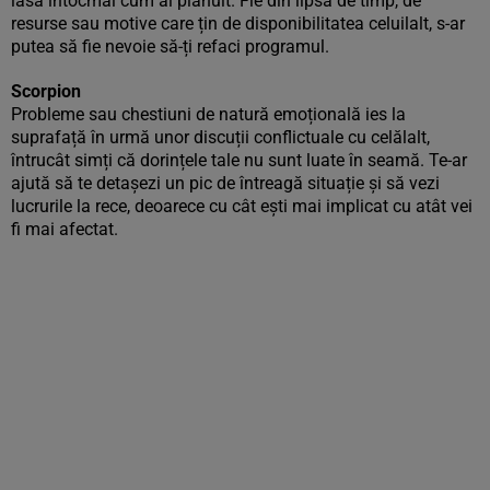
iasă întocmai cum ai plănuit. Fie din lipsă de timp, de
resurse sau motive care țin de disponibilitatea celuilalt, s-ar
putea să fie nevoie să-ți refaci programul.
Scorpion
Probleme sau chestiuni de natură emoțională ies la
suprafață în urmă unor discuții conflictuale cu celălalt,
întrucât simți că dorințele tale nu sunt luate în seamă. Te-ar
ajută să te detașezi un pic de întreagă situație și să vezi
lucrurile la rece, deoarece cu cât ești mai implicat cu atât vei
fi mai afectat.