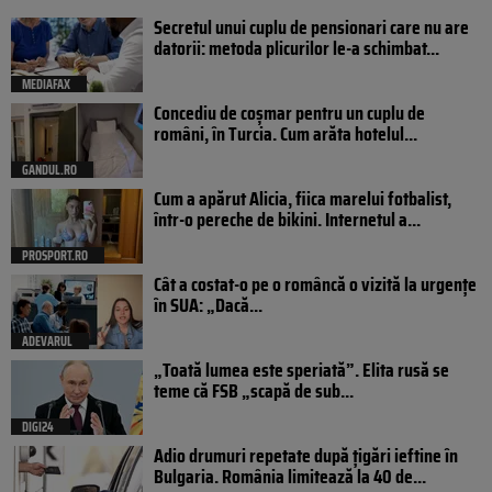
Secretul unui cuplu de pensionari care nu are
datorii: metoda plicurilor le-a schimbat...
MEDIAFAX
Concediu de coșmar pentru un cuplu de
români, în Turcia. Cum arăta hotelul...
GANDUL.RO
Cum a apărut Alicia, fiica marelui fotbalist,
într-o pereche de bikini. Internetul a...
PROSPORT.RO
Cât a costat-o pe o româncă o vizită la urgențe
în SUA: „Dacă...
ADEVARUL
„Toată lumea este speriată”. Elita rusă se
teme că FSB „scapă de sub...
DIGI24
Adio drumuri repetate după țigări ieftine în
Bulgaria. România limitează la 40 de...