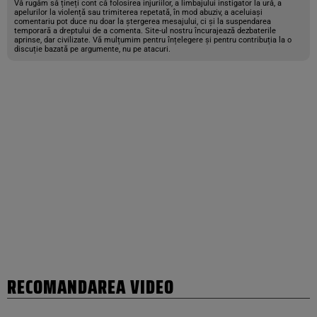
Vă rugăm să țineți cont că folosirea injuriilor, a limbajului instigator la ură, a
apelurilor la violență sau trimiterea repetată, în mod abuziv, a aceluiași
comentariu pot duce nu doar la ștergerea mesajului, ci și la suspendarea
temporară a dreptului de a comenta. Site-ul nostru încurajează dezbaterile
aprinse, dar civilizate. Vă mulțumim pentru înțelegere și pentru contribuția la o
discuție bazată pe argumente, nu pe atacuri.
RECOMANDAREA VIDEO