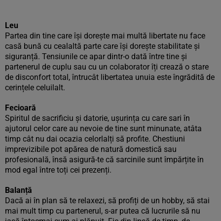
Leu
Partea din tine care își dorește mai multă libertate nu face
casă bună cu cealaltă parte care își dorește stabilitate și
siguranță. Tensiunile ce apar dintr-o dată între tine și
partenerul de cuplu sau cu un colaborator îți crează o stare
de disconfort total, întrucât libertatea unuia este îngrădită de
cerințele celuilalt.
Fecioară
Spiritul de sacrificiu și datorie, ușurința cu care sari în
ajutorul celor care au nevoie de tine sunt minunate, atâta
timp cât nu dai ocazia celorlalți să profite. Chestiuni
imprevizibile pot apărea de natură domestică sau
profesională, însă asigură-te că sarcinile sunt împărțite în
mod egal între toți cei prezenți.
Balanță
Dacă ai în plan să te relaxezi, să profiți de un hobby, să stai
mai mult timp cu partenerul, s-ar putea că lucrurile să nu