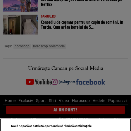
Netflix
GANDUL.RO
Concediu de coșmar pentru un cuplu de români, în
Turcia. Cum arăta hotelul de 5...
Tags:
horoscop
horoscop noiembrie
Urmărește Cancan pe Social Media
Home
Exclusiv
Sport
Știri
Video
Horoscop
Vedete
Paparazzi
AI UN PONT?
Scrie-ne pe Whatsapp
, sună la 0741226226 sau trimite mail la
pont@cancan.ro
Nouă ne pasă ca datele tale personale să rămână confidențiale