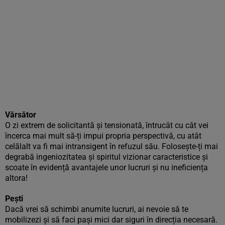
Vărsător
O zi extrem de solicitantă și tensionată, întrucât cu cât vei
încerca mai mult să-ți impui propria perspectivă, cu atât
celălalt va fi mai intransigent în refuzul său. Folosește-ți mai
degrabă ingeniozitatea și spiritul vizionar caracteristice și
scoate în evidență avantajele unor lucruri și nu ineficiența
altora!
Pești
Dacă vrei să schimbi anumite lucruri, ai nevoie să te
mobilizezi și să faci pași mici dar siguri în direcția necesară.