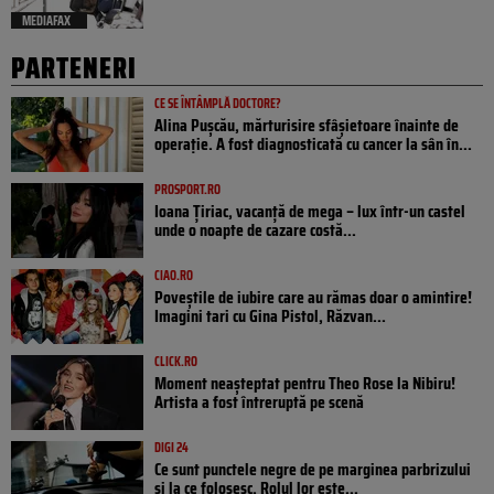
MEDIAFAX
PARTENERI
CE SE ÎNTÂMPLĂ DOCTORE?
Alina Pușcău, mărturisire sfâșietoare înainte de
operație. A fost diagnosticată cu cancer la sân în...
PROSPORT.RO
Ioana Țiriac, vacanță de mega – lux într-un castel
unde o noapte de cazare costă...
CIAO.RO
Poveştile de iubire care au rămas doar o amintire!
Imagini tari cu Gina Pistol, Răzvan...
CLICK.RO
Moment neașteptat pentru Theo Rose la Nibiru!
Artista a fost întreruptă pe scenă
DIGI 24
Ce sunt punctele negre de pe marginea parbrizului
și la ce folosesc. Rolul lor este...