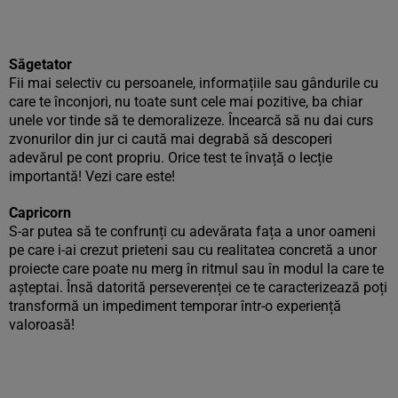
Săgetator
Fii mai selectiv cu persoanele, informațiile sau gândurile cu
care te înconjori, nu toate sunt cele mai pozitive, ba chiar
unele vor tinde să te demoralizeze. Încearcă să nu dai curs
zvonurilor din jur ci caută mai degrabă să descoperi
adevărul pe cont propriu. Orice test te învață o lecție
importantă! Vezi care este!
Capricorn
S-ar putea să te confrunți cu adevărata fața a unor oameni
pe care i-ai crezut prieteni sau cu realitatea concretă a unor
proiecte care poate nu merg în ritmul sau în modul la care te
așteptai. Însă datorită perseverenței ce te caracterizează poți
transformă un impediment temporar într-o experiență
valoroasă!