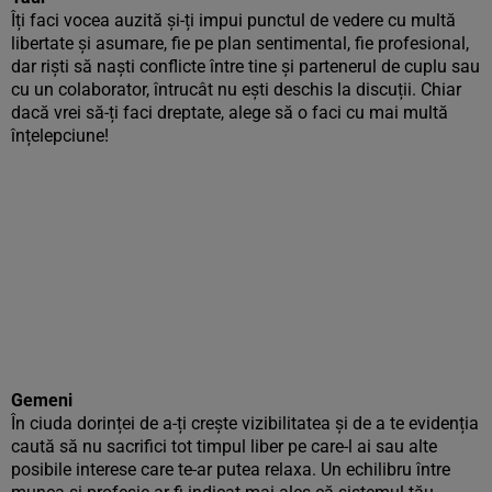
Îți faci vocea auzită și-ți impui punctul de vedere cu multă
libertate și asumare, fie pe plan sentimental, fie profesional,
dar riști să naști conflicte între tine și partenerul de cuplu sau
cu un colaborator, întrucât nu ești deschis la discuții. Chiar
dacă vrei să-ți faci dreptate, alege să o faci cu mai multă
înțelepciune!
Gemeni
În ciuda dorinței de a-ți crește vizibilitatea și de a te evidenția
caută să nu sacrifici tot timpul liber pe care-l ai sau alte
posibile interese care te-ar putea relaxa. Un echilibru între