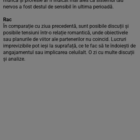
munca și profesie ar fi indicat mai ales că sistemul tău
nervos a fost destul de sensibil în ultima perioadă.
Rac
În comparație cu ziua precedentă, sunt posibile discuții și
posibile tensiuni într-o relație romantică, unde obiectivele
sau planurile de viitor ale partenerilor nu coincid. Lucruri
imprevizibile pot ieși la suprafață, ce te fac să te îndoiești de
angajamentul sau implicarea celuilalt. O zi cu multe discuții
și analize.