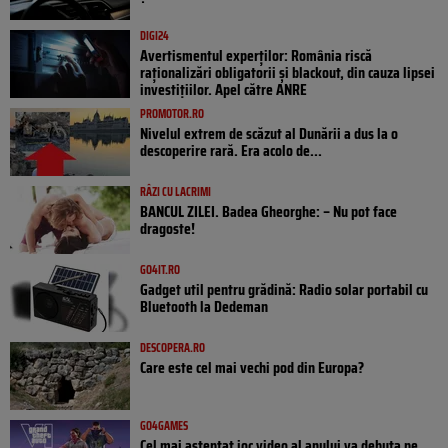
DIGI24
Avertismentul experților: România riscă
raționalizări obligatorii și blackout, din cauza lipsei
investițiilor. Apel către ANRE
PROMOTOR.RO
Nivelul extrem de scăzut al Dunării a dus la o
descoperire rară. Era acolo de...
RÂZI CU LACRIMI
BANCUL ZILEI. Badea Gheorghe: – Nu pot face
dragoste!
GO4IT.RO
Gadget util pentru grădină: Radio solar portabil cu
Bluetooth la Dedeman
DESCOPERA.RO
Care este cel mai vechi pod din Europa?
GO4GAMES
Cel mai așteptat joc video al anului va debuta pe