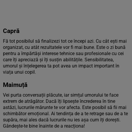
Capră
Fă tot posibilul să finalizezi tot ce începi azi. Cu cât ești mai
organizat, cu atât rezultatele vor fi mai bune. Este o zi bună
pentru a împărtăși interese tehnice sau profesionale cu cei
care îți apreciază și îți susțin abilitățile. Sensibilitatea,
umorul și înțelegerea ta pot avea un impact important în
viața unui copil.
Maimuță
Vei purta conversații plăcute, iar simțul umorului te face
extrem de atrăgător. Dacă îți lipsește încrederea în tine
astăzi, lucrurile mărunte te vor afecta. Este posibil să fii mai
schimbător emoțional. Ai tendința de a te retrage sau de a te
supăra, mai ales dacă lucrurile nu ies așa cum îți dorești.
Gândește-te bine înainte de a reacționa!