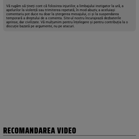
Vă rugăm să țineți cont că folosirea injuriilor, a limbajului instigator la ură, a
apelurilor la violență sau trimiterea repetată, în mod abuziv, a aceluiași
comentariu pot duce nu doar la ștergerea mesajului, ci și la suspendarea
temporară a dreptului de a comenta. Site-ul nostru încurajează dezbaterile
aprinse, dar civilizate. Vă mulțumim pentru înțelegere și pentru contribuția la o
discuție bazată pe argumente, nu pe atacuri.
RECOMANDAREA VIDEO