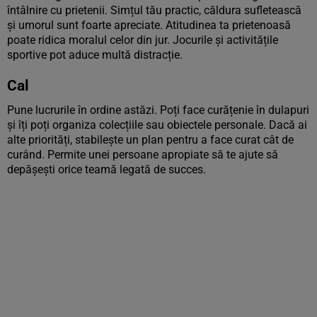
întâlnire cu prietenii. Simțul tău practic, căldura sufletească
și umorul sunt foarte apreciate. Atitudinea ta prietenoasă
poate ridica moralul celor din jur. Jocurile și activitățile
sportive pot aduce multă distracție.
Cal
Pune lucrurile în ordine astăzi. Poți face curățenie în dulapuri
și îți poți organiza colecțiile sau obiectele personale. Dacă ai
alte priorități, stabilește un plan pentru a face curat cât de
curând. Permite unei persoane apropiate să te ajute să
depășești orice teamă legată de succes.