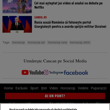
Cel mai așteptat joc video al anului va debuta pe
Netflix
GANDUL.RO
Rusia acuză România că folosește portul
Giurgiulești pentru a acorda sprijin militar Ucrainei
Tags:
horoscop
horoscop azi
horoscop rune
horoscop zilnic
Urmărește Cancan pe Social Media
Home
Exclusiv
Sport
Știri
Video
Horoscop
Vedete
Paparazzi
AI UN PONT?
Scrie-ne pe Whatsapp
, sună la 0741226226 sau trimite mail la
Nouă ne pasă ca datele tale personale să rămână confidențiale