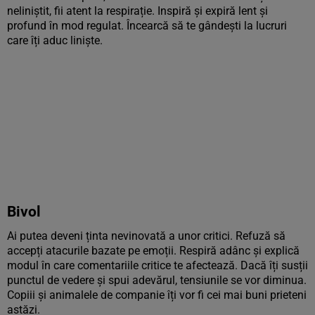
neliniștit, fii atent la respirație. Inspiră și expiră lent și
profund în mod regulat. Încearcă să te gândești la lucruri
care îți aduc liniște.
Bivol
Ai putea deveni ținta nevinovată a unor critici. Refuză să
accepți atacurile bazate pe emoții. Respiră adânc și explică
modul în care comentariile critice te afectează. Dacă îți susții
punctul de vedere și spui adevărul, tensiunile se vor diminua.
Copiii și animalele de companie îți vor fi cei mai buni prieteni
astăzi.