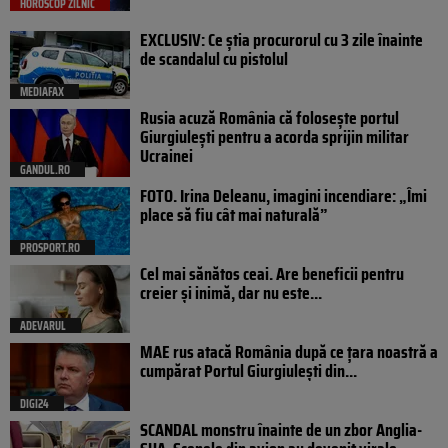
HOROSCOP ZILNIC
EXCLUSIV: Ce știa procurorul cu 3 zile înainte
de scandalul cu pistolul
MEDIAFAX
Rusia acuză România că folosește portul
Giurgiulești pentru a acorda sprijin militar
Ucrainei
GANDUL.RO
FOTO. Irina Deleanu, imagini incendiare: „Îmi
place să fiu cât mai naturală”
PROSPORT.RO
Cel mai sănătos ceai. Are beneficii pentru
creier și inimă, dar nu este...
ADEVARUL
MAE rus atacă România după ce țara noastră a
cumpărat Portul Giurgiulești din...
DIGI24
SCANDAL monstru înainte de un zbor Anglia-