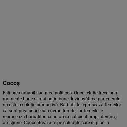
Cocoș
Ești prea amabil sau prea politicos. Orice relație trece prin
momente bune și mai puțin bune. Învinovățirea partenerului
nu este o soluție productivă. Bărbații le reproșează femeilor
că sunt prea critice sau nemulțumite, iar femeile le
reproșează bărbaților că nu oferă suficient timp, atenție și
afecțiune. Concentrează-te pe calitățile care îți plac la