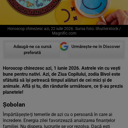
Horoscop chinezesc azi, 22 iulie 2026. Sursa foto: Shutterstock /
Magnific.com
Adaugă-ne ca sursă
Urmărește-ne în Discover
preferată
Horoscop chinezesc azi, 1 iunie 2026. Astrele vin cu vești
bune pentru nativi. Azi, de Ziua Copilului, zodia Bivol este
sfătuită să își petreacă timpul alături de cei mici și de
animale. Află și tu, din rândurile următoare, ce ți-au prezis
planetele!
Șobolan
Împărtășește-ți temerile de azi cu o persoană în care ai
încredere. Energia zilei favorizează analizarea finanțelor
familiei. Nu dispera, lucrurile se vor rezolva. Dacă ești