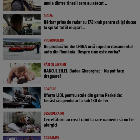
unuia dintre tinerii care au atacat...
DIGI24
Bărbat prins de radar cu 172 kmh pentru că își ducea
la spital tatăl muşcat...
PROMOTOR.RO
Un producător din CHINA urcă rapid în clasamentul
auto din România. Despre cine este vorba?
RÂZI CU LACRIMI
BANCUL ZILEI. Badea Gheorghe: – Nu pot face
dragoste!
GO4IT.RO
Oferta LIDL pentru scule din gama Parkside:
fierăstrău pendular la sub 130 de lei
DESCOPERA.RO
Cercetătorii au creat câini la care oamenii să nu fie
alergici
GO4GAMES