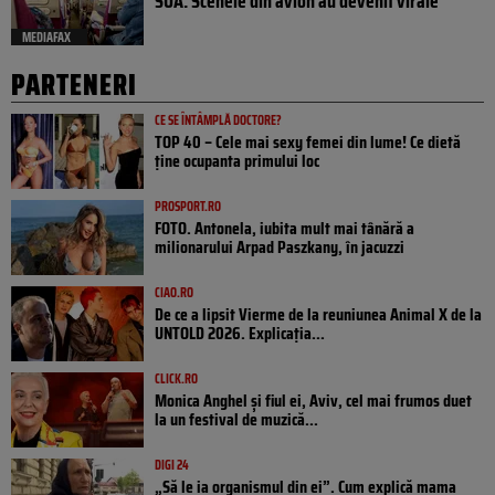
SUA. Scenele din avion au devenit virale
MEDIAFAX
PARTENERI
CE SE ÎNTÂMPLĂ DOCTORE?
TOP 40 – Cele mai sexy femei din lume! Ce dietă
ține ocupanta primului loc
PROSPORT.RO
FOTO. Antonela, iubita mult mai tânără a
milionarului Arpad Paszkany, în jacuzzi
CIAO.RO
De ce a lipsit Vierme de la reuniunea Animal X de la
UNTOLD 2026. Explicația...
CLICK.RO
Monica Anghel și fiul ei, Aviv, cel mai frumos duet
la un festival de muzică...
DIGI 24
„Să le ia organismul din ei”. Cum explică mama