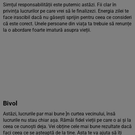
Simțul responsabilității este puternic astăzi. Fii clar în
privința lucrurilor pe care vrei să le finalizezi. Energia zilei te
face irascibil dacă nu găsești sprijin pentru ceea ce consideri
că este corect. Unele persoane din viața ta trebuie să renunțe
la o abordare foarte imatură asupra vieții.
Bivol
Astăzi, lucrurile par mai bune ]n curtea vecinului, însă
lucrurile nu stau chiar așa. Rămâi fidel vieții pe care o ai și la
ceea ce cunoști deja. Vei obține cele mai bune rezultate dacă
faci ceea ce se așteaptă de la tine. Asta te va ajuta să îți