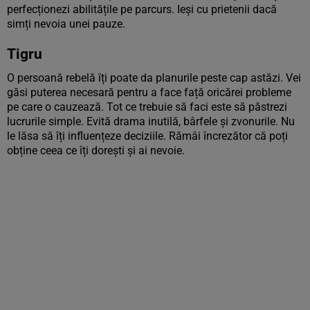
perfecționezi abilitățile pe parcurs. Ieși cu prietenii dacă
simți nevoia unei pauze.
Tigru
O persoană rebelă îți poate da planurile peste cap astăzi. Vei
găsi puterea necesară pentru a face față oricărei probleme
pe care o cauzează. Tot ce trebuie să faci este să păstrezi
lucrurile simple. Evită drama inutilă, bârfele și zvonurile. Nu
le lăsa să îți influențeze deciziile. Rămâi încrezător că poți
obține ceea ce îți dorești și ai nevoie.