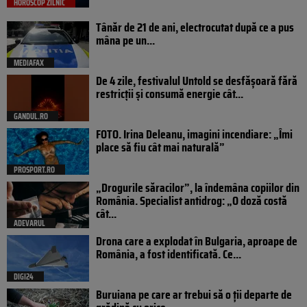
HOROSCOP ZILNIC
Tânăr de 21 de ani, electrocutat după ce a pus
mâna pe un...
MEDIAFAX
De 4 zile, festivalul Untold se desfășoară fără
restricții și consumă energie cât...
GANDUL.RO
FOTO. Irina Deleanu, imagini incendiare: „Îmi
place să fiu cât mai naturală”
PROSPORT.RO
„Drogurile săracilor”, la îndemâna copiilor din
România. Specialist antidrog: „O doză costă
cât...
ADEVARUL
Drona care a explodat în Bulgaria, aproape de
România, a fost identificată. Ce...
DIGI24
Buruiana pe care ar trebui să o ții departe de