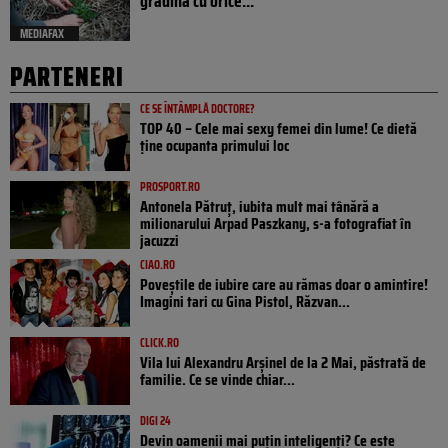
grădină cu orice...
MEDIAFAX
PARTENERI
CE SE ÎNTÂMPLĂ DOCTORE?
TOP 40 – Cele mai sexy femei din lume! Ce dietă
ține ocupanta primului loc
PROSPORT.RO
Antonela Pătruț, iubita mult mai tânără a
milionarului Arpad Paszkany, s-a fotografiat în
jacuzzi
CIAO.RO
Poveştile de iubire care au rămas doar o amintire!
Imagini tari cu Gina Pistol, Răzvan...
CLICK.RO
Vila lui Alexandru Arșinel de la 2 Mai, păstrată de
familie. Ce se vinde chiar...
DIGI 24
Devin oamenii mai puțin inteligenți? Ce este