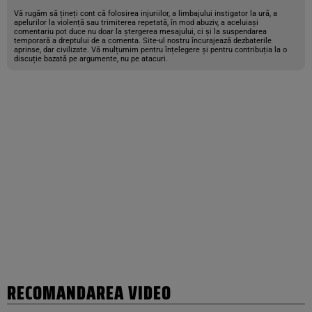
Vă rugăm să țineți cont că folosirea injuriilor, a limbajului instigator la ură, a
apelurilor la violență sau trimiterea repetată, în mod abuziv, a aceluiași
comentariu pot duce nu doar la ștergerea mesajului, ci și la suspendarea
temporară a dreptului de a comenta. Site-ul nostru încurajează dezbaterile
aprinse, dar civilizate. Vă mulțumim pentru înțelegere și pentru contribuția la o
discuție bazată pe argumente, nu pe atacuri.
RECOMANDAREA VIDEO