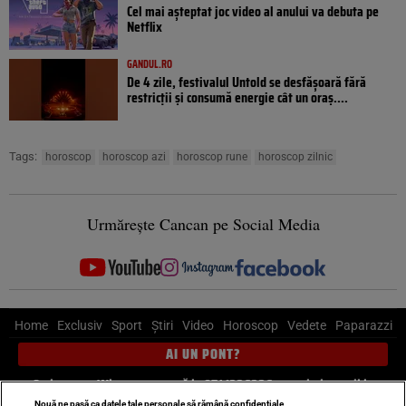
Cel mai așteptat joc video al anului va debuta pe
Netflix
GANDUL.RO
De 4 zile, festivalul Untold se desfășoară fără
restricții și consumă energie cât un oraș....
Tags:
horoscop
horoscop azi
horoscop rune
horoscop zilnic
Urmărește Cancan pe Social Media
Home
Exclusiv
Sport
Știri
Video
Horoscop
Vedete
Paparazzi
AI UN PONT?
Scrie-ne pe Whatsapp
, sună la 0741226226 sau trimite mail la
Nouă ne pasă ca datele tale personale să rămână confidențiale