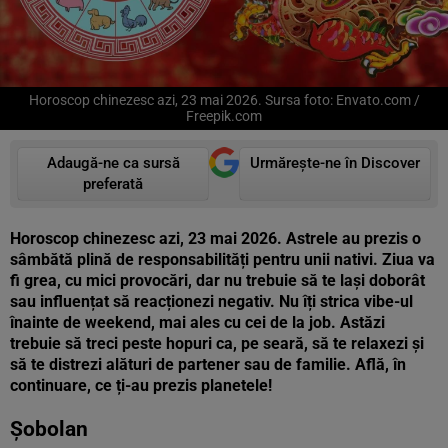
Horoscop chinezesc azi, 23 mai 2026. Sursa foto: Envato.com /
Freepik.com
Adaugă-ne ca sursă
Urmărește-ne în Discover
preferată
Horoscop chinezesc azi, 23 mai 2026. Astrele au prezis o
sâmbătă plină de responsabilități pentru unii nativi. Ziua va
fi grea, cu mici provocări, dar nu trebuie să te lași doborât
sau influențat să reacționezi negativ. Nu îți strica vibe-ul
înainte de weekend, mai ales cu cei de la job. Astăzi
trebuie să treci peste hopuri ca, pe seară, să te relaxezi și
să te distrezi alături de partener sau de familie. Află, în
continuare, ce ți-au prezis planetele!
Șobolan