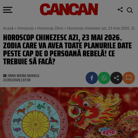
Acasă
»
Horoscop
»
Horoscop Zilnic
»
Horoscop chinezesc azi, 23 mai 2026. Zodia
HOROSCOP CHINEZESC AZI, 23 MAI 2026.
ZODIA CARE VA AVEA TOATE PLANURILE DATE
PESTE CAP DE O PERSOANĂ REBELĂ! CE
TREBUIE SĂ FACĂ?
DE:
IRINA MARIA DANIELA
23/05/2026 | 07:00