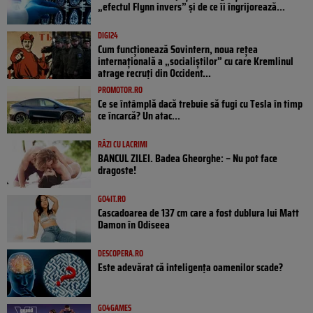
„efectul Flynn invers” și de ce îi îngrijorează...
DIGI24
Cum funcționează Sovintern, noua rețea
internațională a „socialiștilor” cu care Kremlinul
atrage recruți din Occident...
PROMOTOR.RO
Ce se întâmplă dacă trebuie să fugi cu Tesla în timp
ce încarcă? Un atac...
RÂZI CU LACRIMI
BANCUL ZILEI. Badea Gheorghe: – Nu pot face
dragoste!
GO4IT.RO
Cascadoarea de 137 cm care a fost dublura lui Matt
Damon în Odiseea
DESCOPERA.RO
Este adevărat că inteligența oamenilor scade?
GO4GAMES