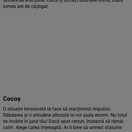
sincere de afecțiune. Dacă îți urmezi dorințele inimii, toată
lumea are de câștigat.
Cocoș
O situație tensionată te face să reacționezi impulsiv.
Răbdarea și o atitudine altruistă te vor ajuta enorm. Nu totul
se învârte în jurul tău! Dacă apar certuri, încearcă să rămâi
calm. Alege calea înțeleaptă. Ar fi bine să urmezi sfaturile