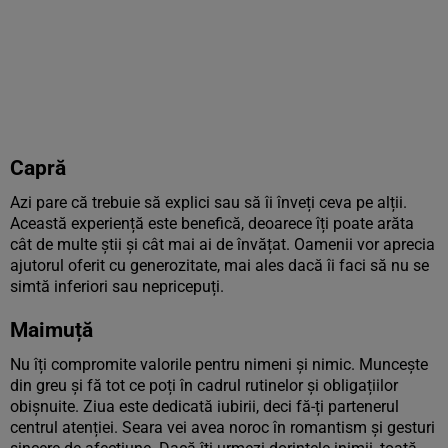
Capră
Azi pare că trebuie să explici sau să îi înveți ceva pe alții.
Această experiență este benefică, deoarece îți poate arăta
cât de multe știi și cât mai ai de învățat. Oamenii vor aprecia
ajutorul oferit cu generozitate, mai ales dacă îi faci să nu se
simtă inferiori sau nepricepuți.
Maimuță
Nu îți compromite valorile pentru nimeni și nimic. Muncește
din greu și fă tot ce poți în cadrul rutinelor și obligațiilor
obișnuite. Ziua este dedicată iubirii, deci fă-ți partenerul
centrul atenției. Seara vei avea noroc în romantism și gesturi