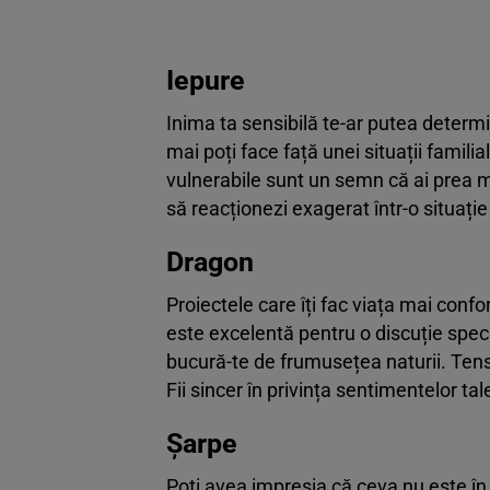
Iepure
Inima ta sensibilă te-ar putea determi
mai poți face față unei situații famil
vulnerabile sunt un semn că ai prea mu
să reacționezi exagerat într-o situați
Dragon
Proiectele care îți fac viața mai confo
este excelentă pentru o discuție specia
bucură-te de frumusețea naturii. Tensiu
Fii sincer în privința sentimentelor tal
Șarpe
Poți avea impresia că ceva nu este în r