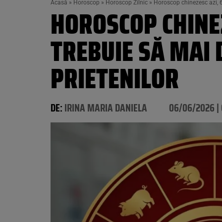
Acasă
»
Horoscop
»
Horoscop Zilnic
»
Horoscop chinezesc azi, 6
HOROSCOP CHINEZ
TREBUIE SĂ MAI 
PRIETENILOR
DE:
IRINA MARIA DANIELA
06/06/2026 |