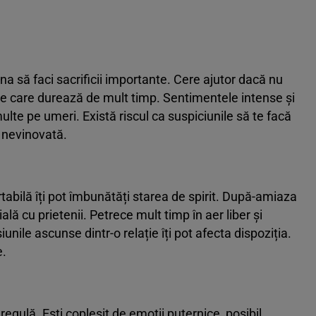
na să faci sacrificii importante. Cere ajutor dacă nu
iale care durează de mult timp. Sentimentele intense și
lte pe umeri. Există riscul ca suspiciunile să te facă
e nevinovată.
rtabilă îți pot îmbunătăți starea de spirit. După-amiaza
lă cu prietenii. Petrece mult timp în aer liber și
nile ascunse dintr-o relație îți pot afecta dispoziția.
e.
egulă. Ești copleșit de emoții puternice, posibil