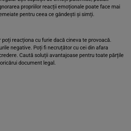
gnorarea propriilor reacții emoționale poate face mai
temeiate pentru ceea ce gândești și simți.
r poți reacționa cu furie dacă cineva te provoacă.
ile negative. Poți fi necruțător cu cei din afara
ncredere. Caută soluții avantajoase pentru toate părțile
 oricărui document legal.