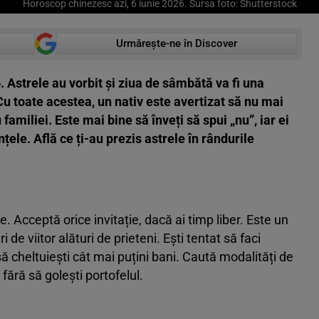
Horoscop chinezesc azi, 6 iunie 2026. Sursa foto: Shutterstock
Urmărește-ne în Discover
 Astrele au vorbit și ziua de sâmbătă va fi una
Cu toate acestea, un nativ este avertizat să nu mai
amiliei. Este mai bine să înveți să spui „nu”, iar ei
ele. Află ce ți-au prezis astrele în rândurile
Acceptă orice invitație, dacă ai timp liber. Este un
e viitor alături de prieteni. Ești tentat să faci
ă cheltuiești cât mai puțini bani. Caută modalități de
fără să golești portofelul.