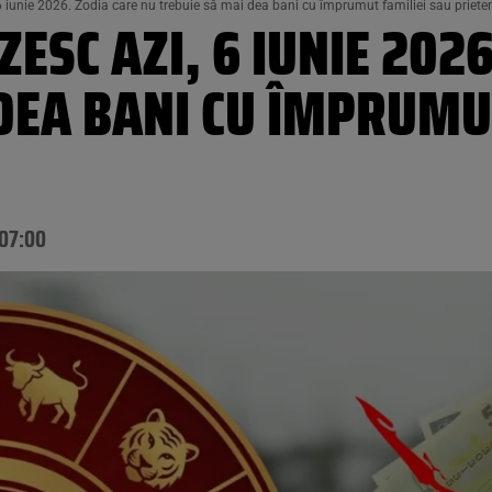
 iunie 2026. Zodia care nu trebuie să mai dea bani cu împrumut familiei sau prieten
ESC AZI, 6 IUNIE 2026
DEA BANI CU ÎMPRUMU
 07:00