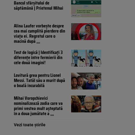
Bancul sfârșitului de
săptămână | Prietenul Mihai
Alina Laufer vorbește despre
cea mai cumplită pierdere din
viața ei. Regretul care o
macină după
...
Test de logică | Identificați 3
diferențe între fermierii din
cele două imagini!
Lovitură grea pentru Lionel
Messi. Tatăl său a murit după
o boală incurabilă
Mihai Voropchievici
nominalizează zodia care va
primi vestea mult așteptată
în a doua jumătate a
...
Vezi toate știrile