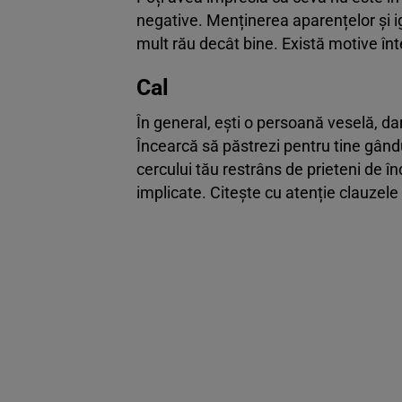
negative. Menținerea aparențelor și i
mult rău decât bine. Există motive în
Cal
În general, ești o persoană veselă, da
Încearcă să păstrezi pentru tine gândur
cercului tău restrâns de prieteni de î
implicate. Citește cu atenție clauzele