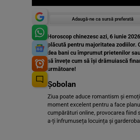
Adaugă-ne ca sursă preferată
Horoscop chinezesc azi, 6 iunie 2026.
plăcută pentru majoritatea zodiilor. 
dea bani cu împrumut prietenilor sau f
să învețe cum să își drămuiască finanț
următoare!
Șobolan
Ziua poate aduce romantism și emoție. 
moment excelent pentru a face planuri d
cumpărături online, provocarea fiind s
a-ți înfrumuseța locuința și garderoba 