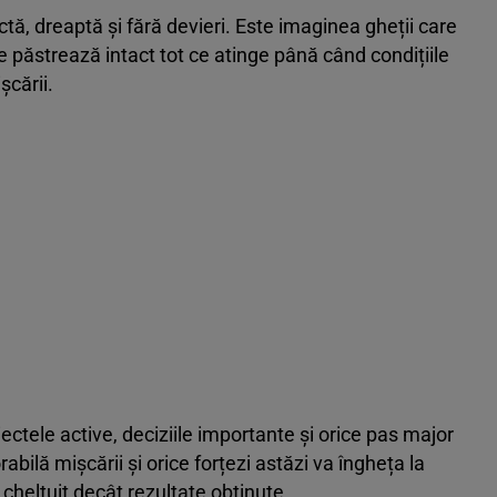
ctă, dreaptă și fără devieri. Este imaginea gheții care
re păstrează intact tot ce atinge până când condițiile
șcării.
iectele active, deciziile importante și orice pas major
abilă mișcării și orice forțezi astăzi va îngheța la
cheltuit decât rezultate obținute.