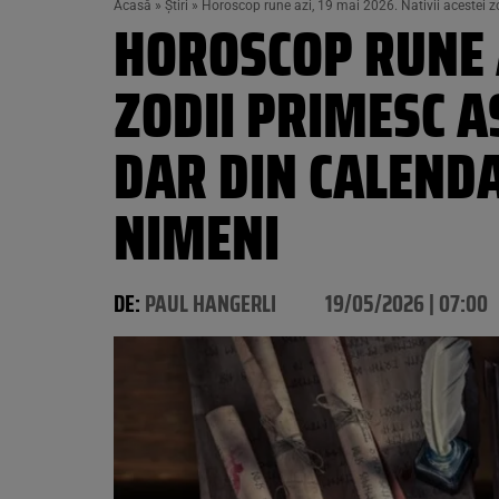
Acasă
»
Știri
»
Horoscop rune azi, 19 mai 2026. Nativii acestei zo
HOROSCOP RUNE A
ZODII PRIMESC A
DAR DIN CALENDA
NIMENI
DE:
PAUL HANGERLI
19/05/2026 | 07:00