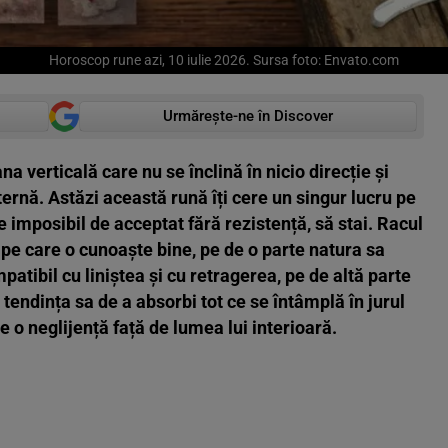
Horoscop rune azi, 10 iulie 2026. Sursa foto: Envato.com
Urmărește-ne în Discover
na verticală care nu se înclină în nicio direcție și
ernă. Astăzi această rună îți cere un singur lucru pe
 imposibil de acceptat fără rezistență, să stai. Racul
 pe care o cunoaște bine, pe de o parte natura sa
atibil cu liniștea și cu retragerea, pe de altă parte
i tendința sa de a absorbi tot ce se întâmplă în jurul
pe o neglijență față de lumea lui interioară.