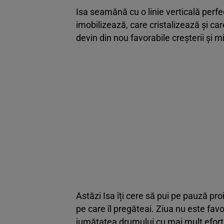
Isa seamănă cu o linie verticală perfe
imobilizează, care cristalizează și ca
devin din nou favorabile creșterii și mi
Astăzi Isa îți cere să pui pe pauză pro
pe care îl pregăteai. Ziua nu este favor
jumătatea drumului cu mai mult efort 