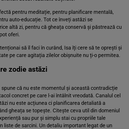
erfectă pentru meditație, pentru planificare mentală,
ntru auto-educație. Tot ce înveți astăzi se
ce altă zi, pentru că gheața conservă și păstrează cu
pot oferi.
nționai să îl faci în curând, Isa îți cere să te oprești și
itate pe care agitația zilelor obișnuite nu ți-o permitea.
re zodie astăzi
 îți spune că nu este momentul și această contradicție
ol concret pe care l-ai întâlnit vreodată. Canalul cel
tăzi nu este acțiunea ci planificarea detaliată a
când gheața se topește. Citește ceva util din domeniul
periență sau pur și simplu stai cu propriile tale
n liste de sarcini. Un detaliu important legat de un