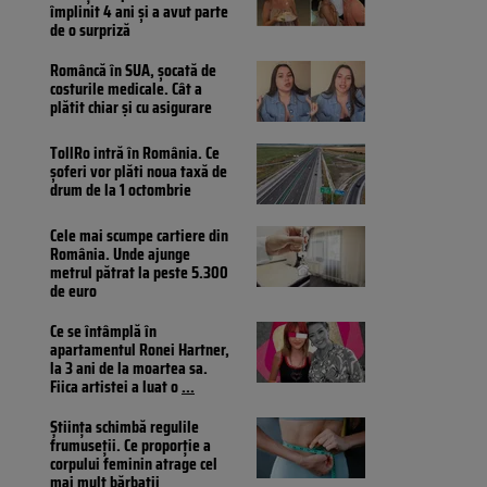
împlinit 4 ani și a avut parte
de o surpriză
Româncă în SUA, șocată de
costurile medicale. Cât a
plătit chiar și cu asigurare
TollRo intră în România. Ce
șoferi vor plăti noua taxă de
drum de la 1 octombrie
Cele mai scumpe cartiere din
România. Unde ajunge
metrul pătrat la peste 5.300
de euro
Ce se întâmplă în
apartamentul Ronei Hartner,
la 3 ani de la moartea sa.
Fiica artistei a luat o
...
Știința schimbă regulile
frumuseții. Ce proporție a
corpului feminin atrage cel
mai mult bărbații