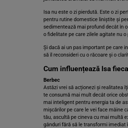
Isa nu este o zi pierdută. Este o zi p
pentru rutine domestice liniștite și pe
sedimentează mai profund decât în ori
o fidelitate pe care zilele agitate nu o 
Și dacă ai un pas important pe care inte
să îl reconsideri cu o răcoare și o clar
Cum influențează Isa fieca
Berbec
Astăzi vrei să acționezi și realitatea
te consumă mai mult decât orice obstac
mai inteligent pentru energia ta de as
mișcărilor pe care le vei face mâine 
tău, ascultă pe cineva cu mai multă ex
gânduri fără să le transformi imediat î