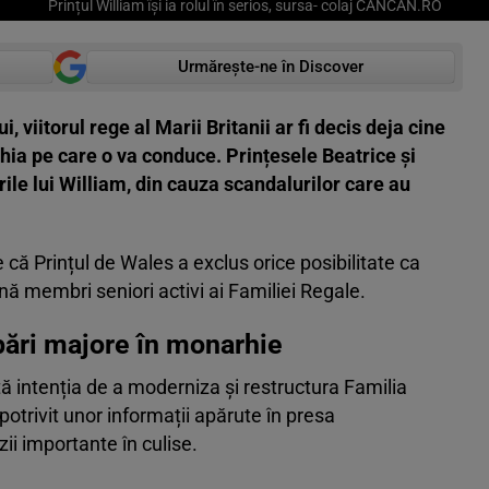
Prințul William își ia rolul în serios, sursa- colaj CANCAN.RO
Urmărește-ne în Discover
, viitorul rege al Marii Britanii ar fi decis deja cine
hia pe care o va conduce. Prințesele Beatrice și
rile lui William, din cauza scandalurilor care au
 că Prințul de Wales a exclus orice posibilitate ca
nă membri seniori activi ai Familiei Regale.
ări majore în monarhie
tă intenția de a moderniza și restructura Familia
potrivit unor informații apărute în presa
zii importante în culise.