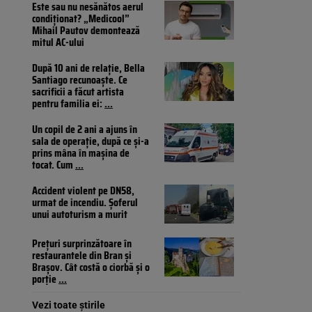
Este sau nu nesănătos aerul
condiționat? „Medicool”
Mihail Pautov demontează
mitul AC-ului
După 10 ani de relație, Bella
Santiago recunoaște. Ce
sacrificii a făcut artista
pentru familia ei:
...
Un copil de 2 ani a ajuns în
sala de operație, după ce și-a
prins mâna în mașina de
tocat. Cum
...
Accident violent pe DN58,
urmat de incendiu. Șoferul
unui autoturism a murit
Prețuri surprinzătoare în
restaurantele din Bran și
Brașov. Cât costă o ciorbă și o
porție
...
Vezi toate știrile