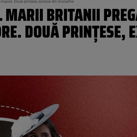
ri majore. Două prințese, excluse din monarhie
L MARII BRITANII PRE
RE. DOUĂ PRINȚESE, E