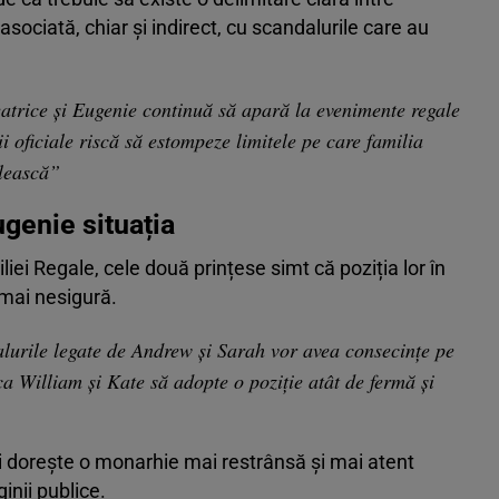
asociată, chiar și indirect, cu scandalurile care au
eatrice și Eugenie continuă să apară la evenimente regale
ii oficiale riscă să estompeze limitele pe care familia
ilească”
genie situația
liei Regale, cele două prințese simt că poziția lor în
 mai nesigură.
lurile legate de Andrew și Sarah vor avea consecințe pe
a William și Kate să adopte o poziție atât de fermă și
și dorește o monarhie mai restrânsă și mai atent
inii publice.