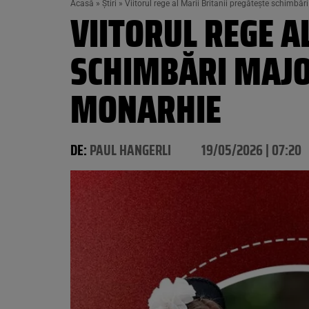
Acasă
»
Știri
»
Viitorul rege al Marii Britanii pregătește schimbă
VIITORUL REGE A
SCHIMBĂRI MAJO
MONARHIE
DE:
PAUL HANGERLI
19/05/2026 | 07:20