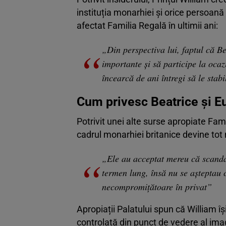
instituția monarhiei și orice persoană 
afectat Familia Regală în ultimii ani:
„Din perspectiva lui, faptul că B
importante și să participe la ocaz
încearcă de ani întregi să le stab
Cum privesc Beatrice și Eu
Potrivit unei alte surse apropiate Fami
cadrul monarhiei britanice devine tot
„Ele au acceptat mereu că scanda
termen lung, însă nu se așteptau c
necompromițătoare în privat”
Apropiații Palatului spun că William î
controlată din punct de vedere al imag