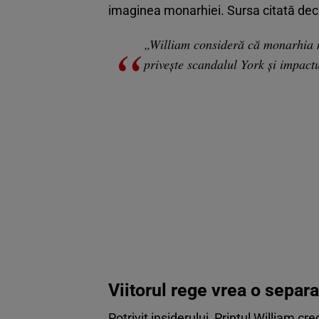
imaginea monarhiei. Sursa citată dec
„William consideră că monarhia n
privește scandalul York și impactu
Viitorul rege vrea o separa
Potrivit insiderului, Prințul William cr