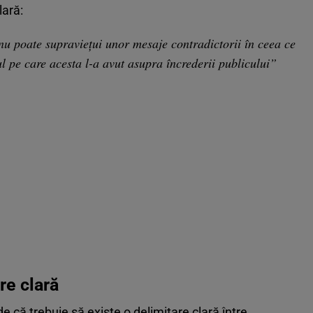
lară:
u poate supraviețui unor mesaje contradictorii în ceea ce
l pe care acesta l-a avut asupra încrederii publicului”
re clară
ede că trebuie să existe o delimitare clară între