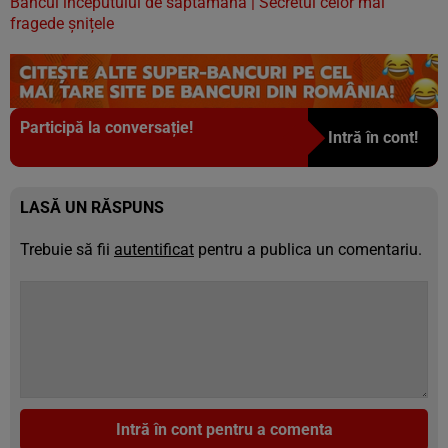
Bancul începutului de săptămână | Secretul celor mai
fragede șnițele
Participă la conversație!
Intră în cont!
LASĂ UN RĂSPUNS
Trebuie să fii
autentificat
pentru a publica un comentariu.
Intră în cont pentru a comenta