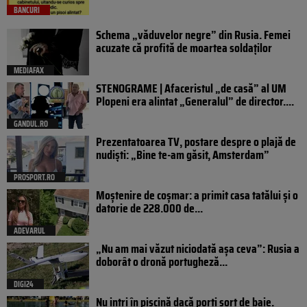
BANCURI
Schema „văduvelor negre” din Rusia. Femei
acuzate că profită de moartea soldaților
MEDIAFAX
STENOGRAME | Afaceristul „de casă” al UM
Plopeni era alintat „Generalul” de director....
GANDUL.RO
Prezentatoarea TV, postare despre o plajă de
nudiști: „Bine te-am găsit, Amsterdam”
PROSPORT.RO
Moștenire de coșmar: a primit casa tatălui și o
datorie de 228.000 de...
ADEVARUL
„Nu am mai văzut niciodată așa ceva”: Rusia a
doborât o dronă portugheză...
DIGI24
Nu intri în piscină dacă porți șort de baie.