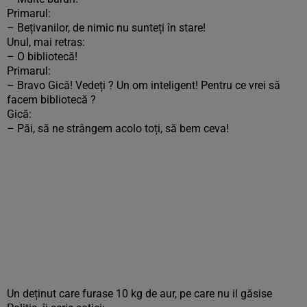
Primarul:
– Bețivanilor, de nimic nu sunteți în stare!
Unul, mai retras:
– O bibliotecă!
Primarul:
– Bravo Gică! Vedeți ? Un om inteligent! Pentru ce vrei să
facem bibliotecă ?
Gică:
– Păi, să ne strângem acolo toți, să bem ceva!
Un deținut care furase 10 kg de aur, pe care nu il găsise