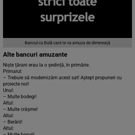
Bancul cu Bulă care te va amuza de dimineață
Alte bancuri amuzante
Niște țărani erau Ia o ședință, în primărie.
Primarul:
– Trebuie să modernizăm acest sat! Aștept propuneri cu
proiecte noi!
Unul:
– Multe bodegi!
Altul:
– Multe crâșme!
Altul:
– Berării!
Altul:
– Multe baruri!