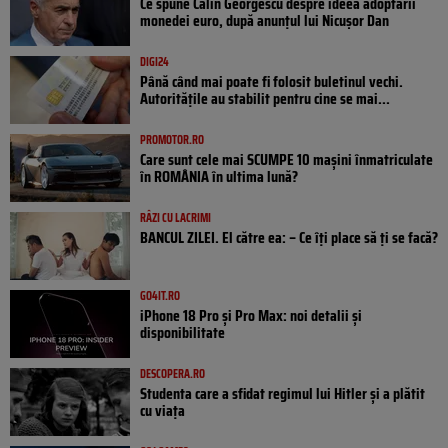
Ce spune Călin Georgescu despre ideea adoptării
monedei euro, după anunțul lui Nicușor Dan
DIGI24
Până când mai poate fi folosit buletinul vechi.
Autoritățile au stabilit pentru cine se mai...
PROMOTOR.RO
Care sunt cele mai SCUMPE 10 mașini înmatriculate
în ROMÂNIA în ultima lună?
RÂZI CU LACRIMI
BANCUL ZILEI. El către ea: – Ce îți place să ți se facă?
GO4IT.RO
iPhone 18 Pro și Pro Max: noi detalii și
disponibilitate
DESCOPERA.RO
Studenta care a sfidat regimul lui Hitler și a plătit
cu viața