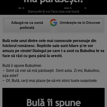
Bancurile îți vor face ziua mai bună
Adaugă-ne ca sursă
Urmărește-ne în Discover
preferată
Bulă este unul dintre cele mai cunoscute personaje din
folclorul românesc. Replicile sale sunt hilare și te vor
amuza pe cinste! Dialogul pe care l-a avut cu Bubulina te va
face să râzi cu gura până la urechi.
Bulă îi spune Bubulinei:
– Simt că vrei să mă părăsești. Simt asta. Zi-mi, Bubulino,
așa este?
– Of, Bulă, ce-ți mai place ție să-mi strici toate surprizele.