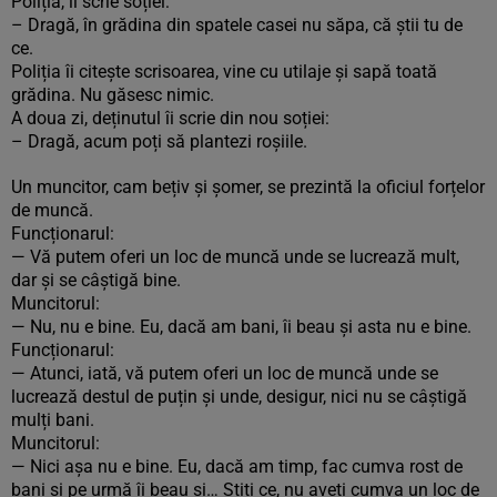
Poliția, îi scrie soției:
– Dragă, în grădina din spatele casei nu săpa, că știi tu de
ce.
Poliția îi citește scrisoarea, vine cu utilaje și sapă toată
grădina. Nu găsesc nimic.
A doua zi, deținutul îi scrie din nou soției:
– Dragă, acum poți să plantezi roșiile.
Un muncitor, cam bețiv și șomer, se prezintă la oficiul forțelor
de muncă.
Funcționarul:
— Vă putem oferi un loc de muncă unde se lucrează mult,
dar și se câștigă bine.
Muncitorul:
— Nu, nu e bine. Eu, dacă am bani, îi beau și asta nu e bine.
Funcționarul:
— Atunci, iată, vă putem oferi un loc de muncă unde se
lucrează destul de puțin și unde, desigur, nici nu se câștigă
mulți bani.
Muncitorul:
— Nici așa nu e bine. Eu, dacă am timp, fac cumva rost de
bani și pe urmă îi beau și… Știți ce, nu aveți cumva un loc de