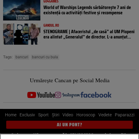
GO4GAMES
World of Warships Legends sărbătorește 7 ani de
existență cu activități festive și recompense
GANDUL.RO
STENOGRAME | Afaceristul „de casă” al UM Plopeni
era alintat „Generalul” de director. L-a anunțat...
Tags:
bancuri
bancuri cu bula
Urmărește Cancan pe Social Media
Home
Exclusiv
Sport
Știri
Video
Horoscop
Vedete
Paparazzi
AI UN PONT?
Scrie-ne pe Whatsapp
, sună la 0741226226 sau trimite mail la