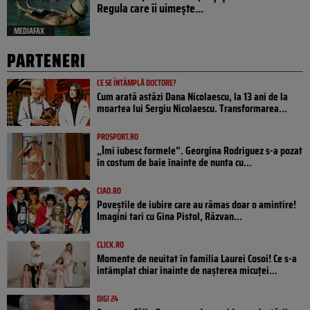
Regula care îi uimește...
MEDIAFAX
PARTENERI
CE SE ÎNTÂMPLĂ DOCTORE?
Cum arată astăzi Dana Nicolaescu, la 13 ani de la
moartea lui Sergiu Nicolaescu. Transformarea...
PROSPORT.RO
„Îmi iubesc formele”. Georgina Rodriguez s-a pozat
în costum de baie înainte de nunta cu...
CIAO.RO
Poveştile de iubire care au rămas doar o amintire!
Imagini tari cu Gina Pistol, Răzvan...
CLICK.RO
Momente de neuitat în familia Laurei Cosoi! Ce s-a
întâmplat chiar înainte de nașterea micuței...
DIGI 24