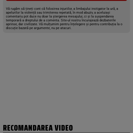
Vă rugăm să țineți cont că folosirea injuriilor, a limbajului instigator la ură, a
apelurilor la violență sau trimiterea repetată, în mod abuziv, a aceluiași
comentariu pot duce nu doar la ștergerea mesajului, ci și la suspendarea
temporară a dreptului de a comenta. Site-ul nostru încurajează dezbaterile
aprinse, dar civilizate. Vă mulțumim pentru înțelegere și pentru contribuția la o
discuție bazată pe argumente, nu pe atacuri.
RECOMANDAREA VIDEO