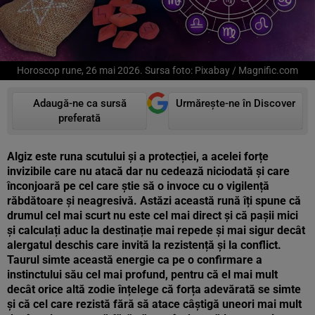
Horoscop rune, 26 mai 2026. Sursa foto: Pixabay / Magnific.com
Adaugă-ne ca sursă
Urmărește-ne în Discover
preferată
Algiz este runa scutului și a protecției, a acelei forțe
invizibile care nu atacă dar nu cedează niciodată și care
înconjoară pe cel care știe să o invoce cu o vigilență
răbdătoare și neagresivă. Astăzi această rună îți spune că
drumul cel mai scurt nu este cel mai direct și că pașii mici
și calculați aduc la destinație mai repede și mai sigur decât
alergatul deschis care invită la rezistență și la conflict.
Taurul simte această energie ca pe o confirmare a
instinctului său cel mai profund, pentru că el mai mult
decât orice altă zodie înțelege că forța adevărată se simte
și că cel care rezistă fără să atace câștigă uneori mai mult