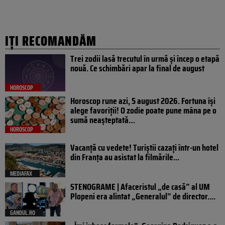
IȚI RECOMANDĂM
Trei zodii lasă trecutul în urmă și încep o etapă
nouă. Ce schimbări apar la final de august
HOROSCOP
Horoscop rune azi, 5 august 2026. Fortuna își
alege favoriții! O zodie poate pune mâna pe o
sumă neașteptată…
HOROSCOP
Vacanță cu vedete! Turiștii cazați într-un hotel
din Franța au asistat la filmările...
MEDIAFAX
STENOGRAME | Afaceristul „de casă” al UM
Plopeni era alintat „Generalul” de director....
GANDUL.RO