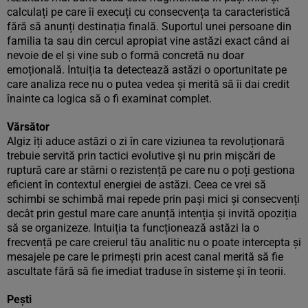
calculați pe care îi execuți cu consecvența ta caracteristică
fără să anunți destinația finală. Suportul unei persoane din
familia ta sau din cercul apropiat vine astăzi exact când ai
nevoie de el și vine sub o formă concretă nu doar
emoțională. Intuiția ta detectează astăzi o oportunitate pe
care analiza rece nu o putea vedea și merită să îi dai credit
înainte ca logica să o fi examinat complet.
Vărsător
Algiz îți aduce astăzi o zi în care viziunea ta revoluționară
trebuie servită prin tactici evolutive și nu prin mișcări de
ruptură care ar stârni o rezistență pe care nu o poți gestiona
eficient în contextul energiei de astăzi. Ceea ce vrei să
schimbi se schimbă mai repede prin pași mici și consecvenți
decât prin gestul mare care anunță intenția și invită opoziția
să se organizeze. Intuiția ta funcționează astăzi la o
frecvență pe care creierul tău analitic nu o poate intercepta și
mesajele pe care le primești prin acest canal merită să fie
ascultate fără să fie imediat traduse în sisteme și în teorii.
Pești