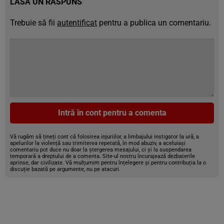
LASĂ UN RĂSPUNS
Trebuie să fii
autentificat
pentru a publica un comentariu.
Intră în cont pentru a comenta
Vă rugăm să țineți cont că folosirea injuriilor, a limbajului instigator la ură, a
apelurilor la violență sau trimiterea repetată, în mod abuziv, a aceluiași
comentariu pot duce nu doar la ștergerea mesajului, ci și la suspendarea
temporară a dreptului de a comenta. Site-ul nostru încurajează dezbaterile
aprinse, dar civilizate. Vă mulțumim pentru înțelegere și pentru contribuția la o
discuție bazată pe argumente, nu pe atacuri.