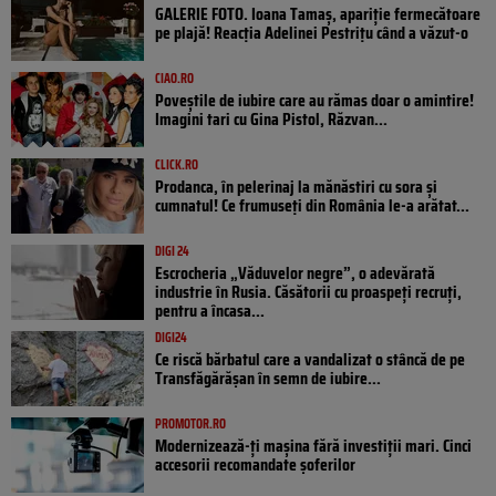
GALERIE FOTO. Ioana Tamaş, apariție fermecătoare
pe plajă! Reacția Adelinei Pestrițu când a văzut-o
CIAO.RO
Poveştile de iubire care au rămas doar o amintire!
Imagini tari cu Gina Pistol, Răzvan...
CLICK.RO
Prodanca, în pelerinaj la mănăstiri cu sora și
cumnatul! Ce frumuseți din România le-a arătat...
DIGI 24
Escrocheria „Văduvelor negre”, o adevărată
industrie în Rusia. Căsătorii cu proaspeți recruți,
pentru a încasa...
DIGI24
Ce riscă bărbatul care a vandalizat o stâncă de pe
Transfăgărășan în semn de iubire...
PROMOTOR.RO
Modernizează-ți mașina fără investiții mari. Cinci
accesorii recomandate șoferilor