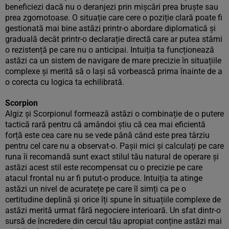
beneficiezi dacă nu o deranjezi prin mișcări prea bruște sau
prea zgomotoase. O situație care cere o poziție clară poate fi
gestionată mai bine astăzi printr-o abordare diplomatică și
graduală decât printr-o declarație directă care ar putea stârni
o rezistență pe care nu o anticipai. Intuiția ta funcționează
astăzi ca un sistem de navigare de mare precizie în situațiile
complexe și merită să o lași să vorbească prima înainte de a
o corecta cu logica ta echilibrată.
Scorpion
Algiz și Scorpionul formează astăzi o combinație de o putere
tactică rară pentru că amândoi știu că cea mai eficientă
forță este cea care nu se vede până când este prea târziu
pentru cel care nu a observat-o. Pașii mici și calculați pe care
runa îi recomandă sunt exact stilul tău natural de operare și
astăzi acest stil este recompensat cu o precizie pe care
atacul frontal nu ar fi putut-o produce. Intuiția ta atinge
astăzi un nivel de acuratețe pe care îl simți ca pe o
certitudine deplină și orice îți spune în situațiile complexe de
astăzi merită urmat fără negociere interioară. Un sfat dintr-o
sursă de încredere din cercul tău apropiat conține astăzi mai