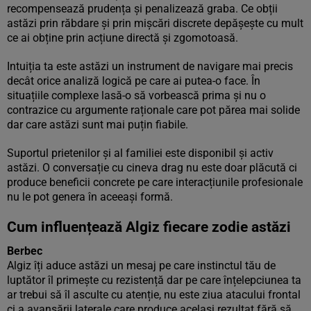
recompensează prudența și penalizează graba. Ce obții
astăzi prin răbdare și prin mișcări discrete depășește cu mult
ce ai obține prin acțiune directă și zgomotoasă.
Intuiția ta este astăzi un instrument de navigare mai precis
decât orice analiză logică pe care ai putea-o face. În
situațiile complexe lasă-o să vorbească prima și nu o
contrazice cu argumente raționale care pot părea mai solide
dar care astăzi sunt mai puțin fiabile.
Suportul prietenilor și al familiei este disponibil și activ
astăzi. O conversație cu cineva drag nu este doar plăcută ci
produce beneficii concrete pe care interacțiunile profesionale
nu le pot genera în aceeași formă.
Cum influențează Algiz fiecare zodie astăzi
Berbec
Algiz îți aduce astăzi un mesaj pe care instinctul tău de
luptător îl primește cu rezistență dar pe care înțelepciunea ta
ar trebui să îl asculte cu atenție, nu este ziua atacului frontal
ci a avansării laterale care produce același rezultat fără să