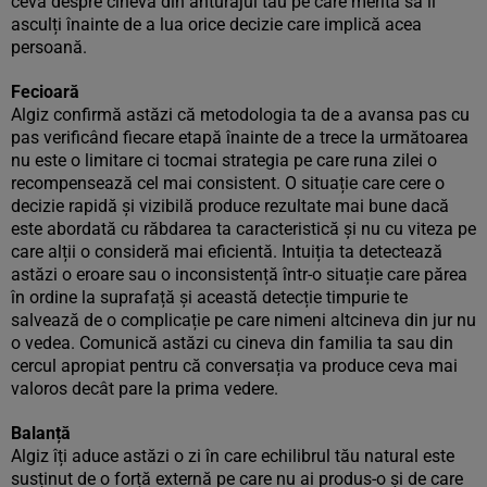
ceva despre cineva din anturajul tău pe care merită să îl
asculți înainte de a lua orice decizie care implică acea
persoană.
Fecioară
Algiz confirmă astăzi că metodologia ta de a avansa pas cu
pas verificând fiecare etapă înainte de a trece la următoarea
nu este o limitare ci tocmai strategia pe care runa zilei o
recompensează cel mai consistent. O situație care cere o
decizie rapidă și vizibilă produce rezultate mai bune dacă
este abordată cu răbdarea ta caracteristică și nu cu viteza pe
care alții o consideră mai eficientă. Intuiția ta detectează
astăzi o eroare sau o inconsistență într-o situație care părea
în ordine la suprafață și această detecție timpurie te
salvează de o complicație pe care nimeni altcineva din jur nu
o vedea. Comunică astăzi cu cineva din familia ta sau din
cercul apropiat pentru că conversația va produce ceva mai
valoros decât pare la prima vedere.
Balanță
Algiz îți aduce astăzi o zi în care echilibrul tău natural este
susținut de o forță externă pe care nu ai produs-o și de care