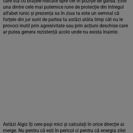
care stă cu brațele ridicate spre cer în poziție de gardă. Este
una dintre cele mai puternice rune de protecție din întregul
alfabet runic și prezența sa în ziua ta este un semnal că
forțele din jur sunt de partea ta astăzi atâta timp cât nu le
provoci inutil prin agresivitate sau prin acțiuni deschise care
ar putea genera rezistență acolo unde nu exista înainte.
Astăzi Algiz îți cere pași mici și calculați în orice direcție ai
merge. Nu pentru că ești în pericol ci pentru că energia zilei