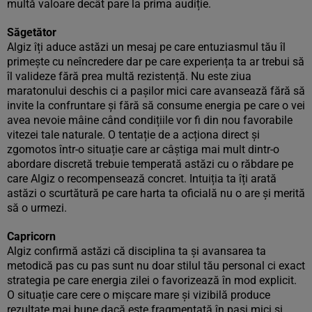
multă valoare decât pare la prima audiție.
Săgetător
Algiz îți aduce astăzi un mesaj pe care entuziasmul tău îl
primește cu neîncredere dar pe care experiența ta ar trebui să
îl valideze fără prea multă rezistență. Nu este ziua
maratonului deschis ci a pașilor mici care avansează fără să
invite la confruntare și fără să consume energia pe care o vei
avea nevoie mâine când condițiile vor fi din nou favorabile
vitezei tale naturale. O tentație de a acționa direct și
zgomotos într-o situație care ar câștiga mai mult dintr-o
abordare discretă trebuie temperată astăzi cu o răbdare pe
care Algiz o recompensează concret. Intuiția ta îți arată
astăzi o scurtătură pe care harta ta oficială nu o are și merită
să o urmezi.
Capricorn
Algiz confirmă astăzi că disciplina ta și avansarea ta
metodică pas cu pas sunt nu doar stilul tău personal ci exact
strategia pe care energia zilei o favorizează în mod explicit.
O situație care cere o mișcare mare și vizibilă produce
rezultate mai bune dacă este fragmentată în pași mici și