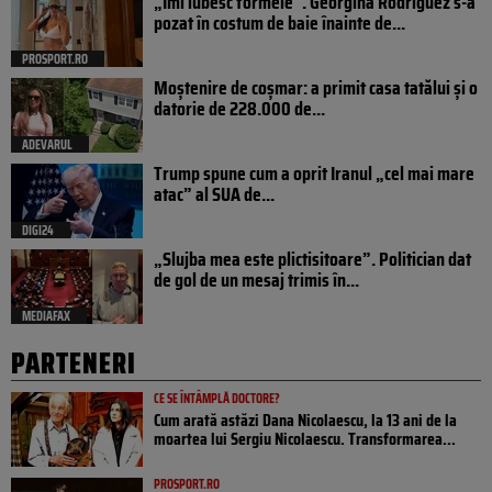
„Îmi iubesc formele”. Georgina Rodriguez s-a
pozat în costum de baie înainte de...
PROSPORT.RO
Moștenire de coșmar: a primit casa tatălui și o
datorie de 228.000 de...
ADEVARUL
Trump spune cum a oprit Iranul „cel mai mare
atac” al SUA de...
DIGI24
„Slujba mea este plictisitoare”. Politician dat
de gol de un mesaj trimis în...
MEDIAFAX
PARTENERI
CE SE ÎNTÂMPLĂ DOCTORE?
Cum arată astăzi Dana Nicolaescu, la 13 ani de la
moartea lui Sergiu Nicolaescu. Transformarea...
PROSPORT.RO