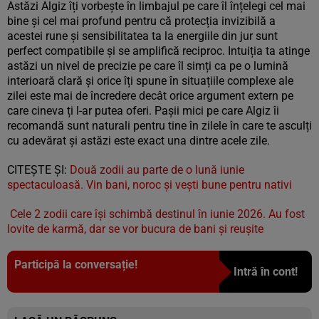
Astăzi Algiz îți vorbește în limbajul pe care îl înțelegi cel mai
bine și cel mai profund pentru că protecția invizibilă a
acestei rune și sensibilitatea ta la energiile din jur sunt
perfect compatibile și se amplifică reciproc. Intuiția ta atinge
astăzi un nivel de precizie pe care îl simți ca pe o lumină
interioară clară și orice îți spune în situațiile complexe ale
zilei este mai de încredere decât orice argument extern pe
care cineva ți l-ar putea oferi. Pașii mici pe care Algiz îi
recomandă sunt naturali pentru tine în zilele în care te asculți
cu adevărat și astăzi este exact una dintre acele zile.
CITEȘTE ȘI:
Două zodii au parte de o lună iunie
spectaculoasă. Vin bani, noroc și vești bune pentru nativi
Cele 2 zodii care își schimbă destinul în iunie 2026. Au fost
lovite de karmă, dar se vor bucura de bani și reușite
Participă la conversație!
Intră în cont!