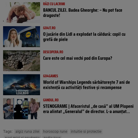
RÂZI CU LACRIMI
BANCUL ZILEI. Badea Gheorghe: – Nu pot face
dragoste!
GO4IT.RO
O jucărie din Lidl a explodat la căldură: copil cu
grefă de piele
DESCOPERA.RO
Care este cel mai vechi pod din Europa?
GO4GAMES
World of Warships Legends sărbătorește 7 ani de
existență cu activități festive și recompense
GANDUL.RO
STENOGRAME | Afaceristul „de casă” al UM Plopeni
era alintat „Generalul” de director. L-a anunțat...
Tags:
algiz runa zilei
horoscop rune
intuitie si protectie