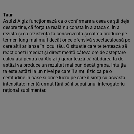
Taur
Astăzi Algiz funcționează ca o confirmare a ceea ce știi deja
despre tine, că forța ta reală nu constă în a ataca ci în a
rezista și că rezistența ta consecventă și calmă produce pe
termen lung mai mult decât orice ofensivă spectaculoasă pe
care alții ar lansa în locul tău. O situație care te tentează să
reacționezi imediat și direct merită câteva ore de așteptare
calculată pentru că Algiz îți garantează că răbdarea ta de
astăzi va produce un rezultat mai bun decât graba. Intuiția
ta este astăzi la un nivel pe care îl simți fizic ca pe o
certitudine în oase și orice lucru pe care îl simți cu această
intensitate merită urmat fără să îl supui unui interogatoriu
rațional suplimentar.