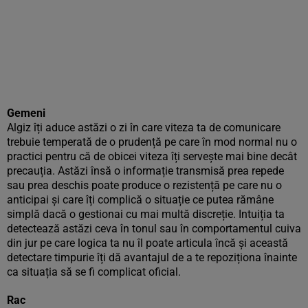
Gemeni
Algiz îți aduce astăzi o zi în care viteza ta de comunicare
trebuie temperată de o prudență pe care în mod normal nu o
practici pentru că de obicei viteza îți servește mai bine decât
precauția. Astăzi însă o informație transmisă prea repede
sau prea deschis poate produce o rezistență pe care nu o
anticipai și care îți complică o situație ce putea rămâne
simplă dacă o gestionai cu mai multă discreție. Intuiția ta
detectează astăzi ceva în tonul sau în comportamentul cuiva
din jur pe care logica ta nu îl poate articula încă și această
detectare timpurie îți dă avantajul de a te repoziționa înainte
ca situația să se fi complicat oficial.
Rac