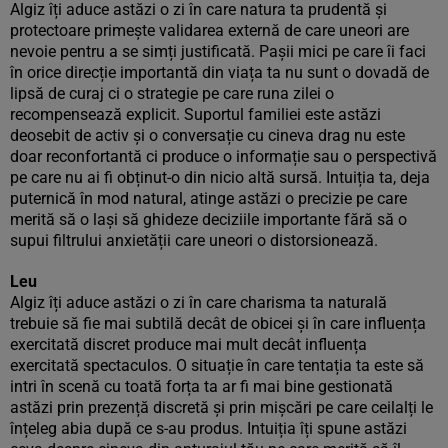
Algiz îți aduce astăzi o zi în care natura ta prudentă și
protectoare primește validarea externă de care uneori are
nevoie pentru a se simți justificată. Pașii mici pe care îi faci
în orice direcție importantă din viața ta nu sunt o dovadă de
lipsă de curaj ci o strategie pe care runa zilei o
recompensează explicit. Suportul familiei este astăzi
deosebit de activ și o conversație cu cineva drag nu este
doar reconfortantă ci produce o informație sau o perspectivă
pe care nu ai fi obținut-o din nicio altă sursă. Intuiția ta, deja
puternică în mod natural, atinge astăzi o precizie pe care
merită să o lași să ghideze deciziile importante fără să o
supui filtrului anxietății care uneori o distorsionează.
Leu
Algiz îți aduce astăzi o zi în care charisma ta naturală
trebuie să fie mai subtilă decât de obicei și în care influența
exercitată discret produce mai mult decât influența
exercitată spectaculos. O situație în care tentația ta este să
intri în scenă cu toată forța ta ar fi mai bine gestionată
astăzi prin prezență discretă și prin mișcări pe care ceilalți le
înțeleg abia după ce s-au produs. Intuiția îți spune astăzi