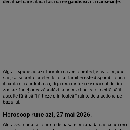
decât cel care atacă fără să se gândească la consecințe.
Algiz îi spune astăzi Taurului că are o protecție reală în jurul
său, că suportul prietenilor și al familiei este disponibil dacă
îl caută și că intuiția sa, deja una dintre cele mai solide din
zodiac, funcționează astăzi la un nivel pe care merită să îl
asculte fără să îl filtreze prin logică înainte de a acționa pe
baza lui.
Horoscop rune azi, 27 mai 2026.
Algiz seamănă cu o urmă de pasăre în zăpadă sau cu un om