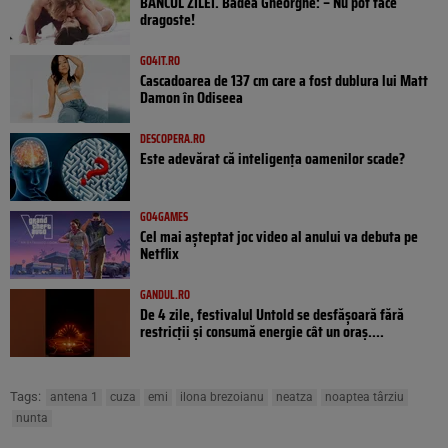
BANCUL ZILEI. Badea Gheorghe: – Nu pot face
dragoste!
GO4IT.RO
Cascadoarea de 137 cm care a fost dublura lui Matt
Damon în Odiseea
DESCOPERA.RO
Este adevărat că inteligența oamenilor scade?
GO4GAMES
Cel mai așteptat joc video al anului va debuta pe
Netflix
GANDUL.RO
De 4 zile, festivalul Untold se desfășoară fără
restricții și consumă energie cât un oraș....
Tags:
antena 1
cuza
emi
ilona brezoianu
neatza
noaptea târziu
nunta