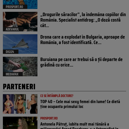
PROSPORT.RO
„Drogurile săracilor”, la îndemâna copiilor din
România. Specialist antidrog: „O doză costă
cât...
ADEVARUL
Drona care a explodat în Bulgaria, aproape de
România, a fost identificată. Ce...
DIGI24
Buruiana pe care ar trebui să o ții departe de
grădină cu orice...
MEDIAFAX
PARTENERI
CE SE ÎNTÂMPLĂ DOCTORE?
TOP 40 – Cele mai sexy femei din lume! Ce dietă
ține ocupanta primului loc
PROSPORT.RO
Antonela Pătruț, iubita mult mai tânără a
milionarului Arpad Paszkany, s-a fotografiat în