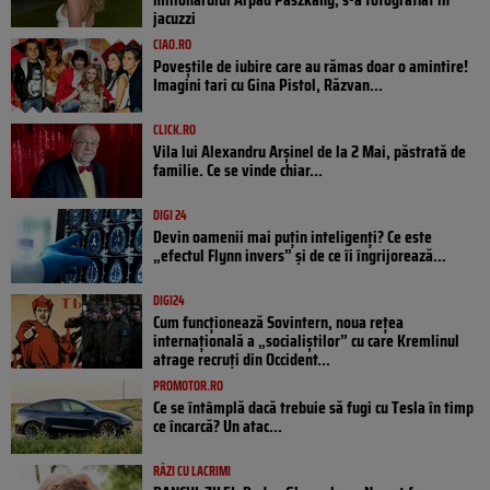
jacuzzi
CIAO.RO
Poveştile de iubire care au rămas doar o amintire!
Imagini tari cu Gina Pistol, Răzvan...
CLICK.RO
Vila lui Alexandru Arșinel de la 2 Mai, păstrată de
familie. Ce se vinde chiar...
DIGI 24
Devin oamenii mai puțin inteligenți? Ce este
„efectul Flynn invers” și de ce îi îngrijorează...
DIGI24
Cum funcționează Sovintern, noua rețea
internațională a „socialiștilor” cu care Kremlinul
atrage recruți din Occident...
PROMOTOR.RO
Ce se întâmplă dacă trebuie să fugi cu Tesla în timp
ce încarcă? Un atac...
RÂZI CU LACRIMI