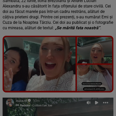
Sâmbătă, 22 iunie, Ilona Brezoianu și Andrei Lucian
Alexandru s-au căsătorit în fața ofițerului de stare civilă. Cei
doi au făcut marele pas într-un cadru restrâns, alături de
câțiva prieteni dragi. Printre cei prezenți, s-au numărat Emi și
Cuza de la Noaptea Târziu. Cei doi au publicat și o fotografie
cu mireasa, alături de textul:
„Se mărită fata noastră”
.
Vezi galeria foto
13 poze