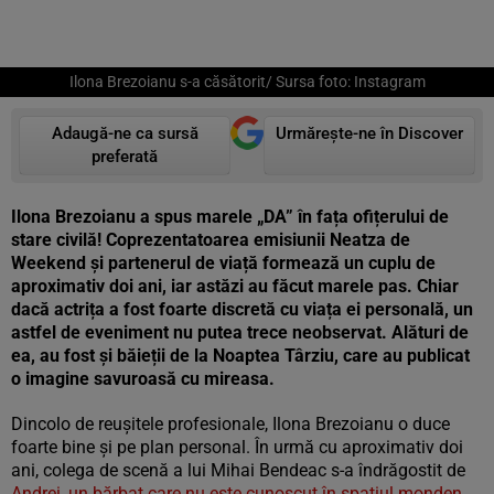
Ilona Brezoianu s-a căsătorit/ Sursa foto: Instagram
Adaugă-ne ca sursă
Urmărește-ne în Discover
preferată
Ilona Brezoianu a spus marele „DA” în fața ofițerului de
stare civilă! Coprezentatoarea emisiunii Neatza de
Weekend și partenerul de viață formează un cuplu de
aproximativ doi ani, iar astăzi au făcut marele pas. Chiar
dacă actrița a fost foarte discretă cu viața ei personală, un
astfel de eveniment nu putea trece neobservat. Alături de
ea, au fost și băieții de la Noaptea Târziu, care au publicat
o imagine savuroasă cu mireasa.
Dincolo de reușitele profesionale, Ilona Brezoianu o duce
foarte bine și pe plan personal. În urmă cu aproximativ doi
ani, colega de scenă a lui Mihai Bendeac s-a îndrăgostit de
Andrei, un bărbat care nu este cunoscut în spațiul monden
.