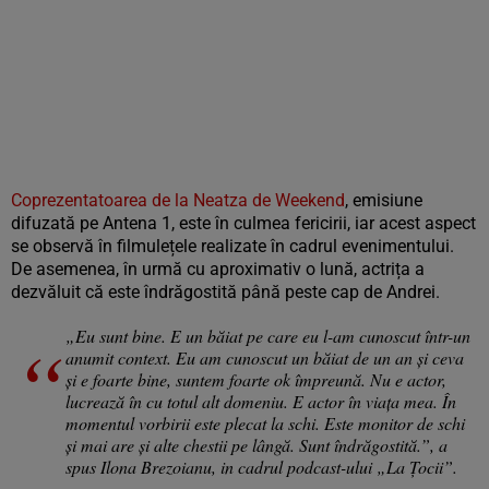
Coprezentatoarea de la Neatza de Weekend
, emisiune
difuzată pe Antena 1, este în culmea fericirii, iar acest aspect
se observă în filmulețele realizate în cadrul evenimentului.
De asemenea, în urmă cu aproximativ o lună, actrița a
dezvăluit că este îndrăgostită până peste cap de Andrei.
„Eu sunt bine. E un băiat pe care eu l-am cunoscut într-un
anumit context. Eu am cunoscut un băiat de un an și ceva
și e foarte bine, suntem foarte ok împreună. Nu e actor,
lucrează în cu totul alt domeniu. E actor în viața mea. În
momentul vorbirii este plecat la schi. Este monitor de schi
și mai are și alte chestii pe lângă. Sunt îndrăgostită.”, a
spus Ilona Brezoianu, in cadrul podcast-ului „La Țocii”.