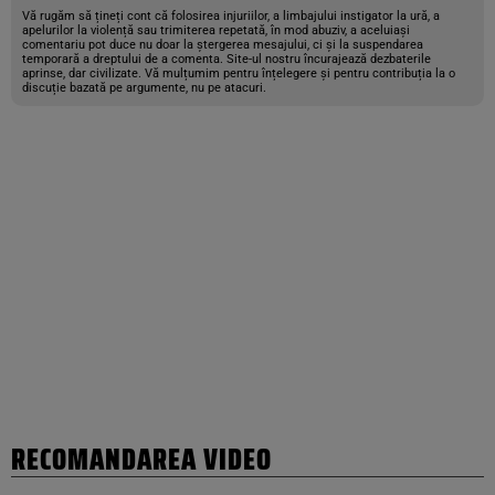
Vă rugăm să țineți cont că folosirea injuriilor, a limbajului instigator la ură, a
apelurilor la violență sau trimiterea repetată, în mod abuziv, a aceluiași
comentariu pot duce nu doar la ștergerea mesajului, ci și la suspendarea
temporară a dreptului de a comenta. Site-ul nostru încurajează dezbaterile
aprinse, dar civilizate. Vă mulțumim pentru înțelegere și pentru contribuția la o
discuție bazată pe argumente, nu pe atacuri.
RECOMANDAREA VIDEO