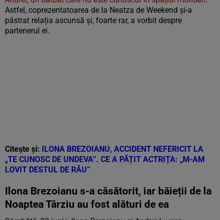
Astfel, coprezentatoarea de la Neatza de Weekend și-a
păstrat relația ascunsă și, foarte rar, a vorbit despre
partenerul ei.
Citește și:
ILONA BREZOIANU, ACCIDENT NEFERICIT LA
„TE CUNOSC DE UNDEVA”. CE A PĂȚIT ACTRIȚA: „M-AM
LOVIT DESTUL DE RĂU”
Ilona Brezoianu s-a căsătorit, iar băieții de la
Noaptea Târziu au fost alături de ea