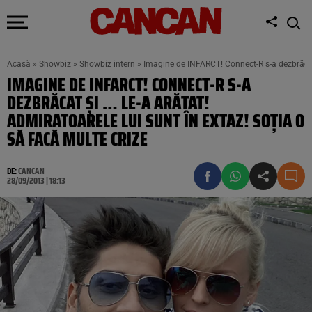
Acasă
»
Showbiz
»
Showbiz intern
»
Imagine de INFARCT! Connect-R s-a dezbrăcat ş
IMAGINE DE INFARCT! CONNECT-R S-A
DEZBRĂCAT ŞI … LE-A ARĂTAT!
ADMIRATOARELE LUI SUNT ÎN EXTAZ! SOŢIA O
SĂ FACĂ MULTE CRIZE
DE:
CANCAN
28/09/2013 | 18:13