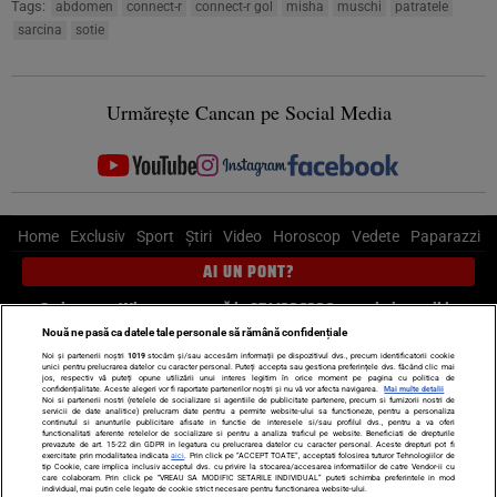
Tags:
abdomen
connect-r
connect-r gol
misha
muschi
patratele
sarcina
sotie
Urmărește Cancan pe Social Media
Home
Exclusiv
Sport
Știri
Video
Horoscop
Vedete
Paparazzi
AI UN PONT?
Scrie-ne pe Whatsapp
, sună la 0741226226 sau trimite mail la
pont@cancan.ro
Nouă ne pasă ca datele tale personale să rămână confidențiale
Noi și partenerii noștri
1019
stocăm și/sau accesăm informații pe dispozitivul dvs., precum identificatorii cookie
unici pentru prelucrarea datelor cu caracter personal. Puteți accepta sau gestiona preferințele dvs. făcând clic mai
Știri interne
Știri externe
Politică
jos, respectiv vă puteți opune utilizării unui interes legitim în orice moment pe pagina cu politica de
confidențialitate. Aceste alegeri vor fi raportate partenerilor noștri și nu vă vor afecta navigarea.
Mai multe detalii
Noi si partenerii nostri (retelele de socializare si agentiile de publicitate partenere, precum si furnizorii nostri de
servicii de date analitice) prelucram date pentru a permite website-ului sa functioneze, pentru a personaliza
Ultimele stiri
Diete
Insula Iubirii
Dictionar de vise
LIFE STYLE
continutul si anunturile publicitare afisate in functie de interesele si/sau profilul dvs., pentru a va oferi
functionalitati aferente retelelor de socializare si pentru a analiza traficul pe website. Beneficiati de drepturile
Horoscop
prevazute de art. 15-22 din GDPR in legatura cu prelucrarea datelor cu caracter personal. Aceste drepturi pot fi
exercitate prin modalitatea indicata
aici
. Prin click pe “ACCEPT TOATE”, acceptati folosirea tuturor Tehnologiilor de
tip Cookie, care implica inclusiv acceptul dvs. cu privire la stocarea/accesarea informatiilor de catre Vendor-ii cu
Echipa editorială
Termeni si condiții
Politica de confidențialitate
care colaboram. Prin click pe “VREAU SA MODIFIC SETARILE INDIVIDUAL” puteti schimba preferintele in mod
individual, mai putin cele legate de cookie strict necesare pentru functionarea website-ului.