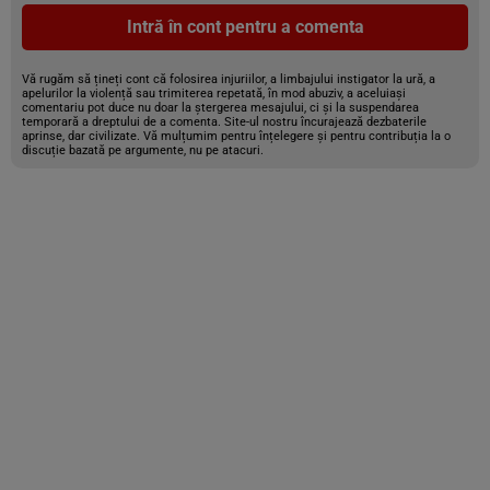
Intră în cont pentru a comenta
Vă rugăm să țineți cont că folosirea injuriilor, a limbajului instigator la ură, a
apelurilor la violență sau trimiterea repetată, în mod abuziv, a aceluiași
comentariu pot duce nu doar la ștergerea mesajului, ci și la suspendarea
temporară a dreptului de a comenta. Site-ul nostru încurajează dezbaterile
aprinse, dar civilizate. Vă mulțumim pentru înțelegere și pentru contribuția la o
discuție bazată pe argumente, nu pe atacuri.