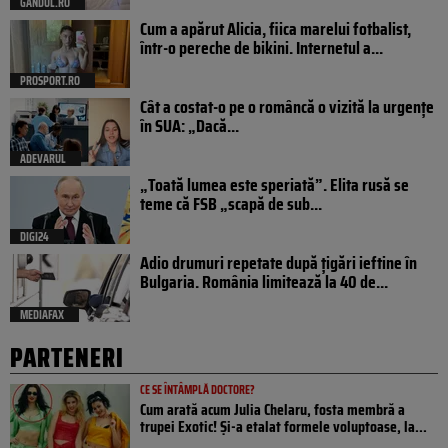
GANDUL.RO
Cum a apărut Alicia, fiica marelui fotbalist,
într-o pereche de bikini. Internetul a...
PROSPORT.RO
Cât a costat-o pe o româncă o vizită la urgențe
în SUA: „Dacă...
ADEVARUL
„Toată lumea este speriată”. Elita rusă se
teme că FSB „scapă de sub...
DIGI24
Adio drumuri repetate după țigări ieftine în
Bulgaria. România limitează la 40 de...
MEDIAFAX
PARTENERI
CE SE ÎNTÂMPLĂ DOCTORE?
Cum arată acum Julia Chelaru, fosta membră a
trupei Exotic! Și-a etalat formele voluptoase, la...