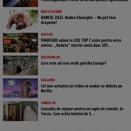
RÂZI CU LACRIMI
BANCUL ZILEI. Badea Gheorghe: – Nu pot face
dragoste!
GO4IT.RO
PARKSIDE aduce în LIDL TOP 7 scule pentru orice
atelier. „Vedeta” ofertei costă doar 129...
DESCOPERA.RO
Care este cel mai vechi pod din Europa?
GO4GAMES
Cel mai așteptat joc video al anului va debuta pe
Netflix
GANDUL.RO
Concediu de coșmar pentru un cuplu de români, în
Turcia. Cum arăta hotelul de 5...