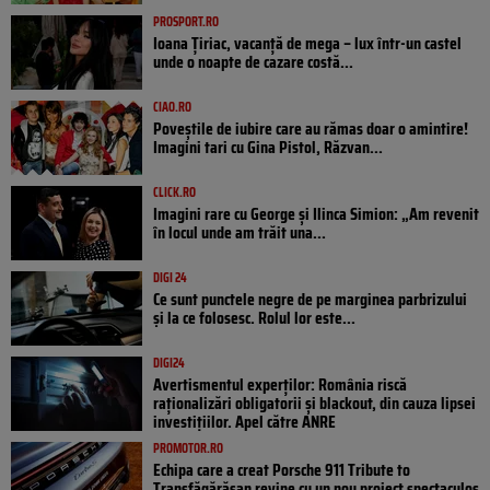
PROSPORT.RO
Ioana Țiriac, vacanță de mega – lux într-un castel
unde o noapte de cazare costă...
CIAO.RO
Poveştile de iubire care au rămas doar o amintire!
Imagini tari cu Gina Pistol, Răzvan...
CLICK.RO
Imagini rare cu George și Ilinca Simion: „Am revenit
în locul unde am trăit una...
DIGI 24
Ce sunt punctele negre de pe marginea parbrizului
și la ce folosesc. Rolul lor este...
DIGI24
Avertismentul experților: România riscă
raționalizări obligatorii și blackout, din cauza lipsei
investițiilor. Apel către ANRE
PROMOTOR.RO
Echipa care a creat Porsche 911 Tribute to
Transfăgărășan revine cu un nou proiect spectaculos