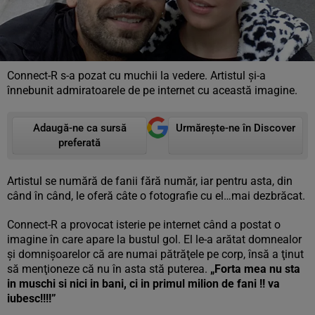
Connect-R s-a pozat cu muchii la vedere. Artistul şi-a
înnebunit admiratoarele de pe internet cu această imagine.
Adaugă-ne ca sursă
Urmărește-ne în Discover
preferată
Artistul se numără de fanii fără număr, iar pentru asta, din
când în când, le oferă câte o fotografie cu el…mai dezbrăcat.
Connect-R a provocat isterie pe internet când a postat o
imagine în care apare la bustul gol. El le-a arătat domnealor
şi domnişoarelor că are numai pătrăţele pe corp, însă a ţinut
să menţioneze că nu în asta stă puterea.
„Forta mea nu sta
in muschi si nici in bani, ci in primul milion de fani !! va
iubesc!!!!”