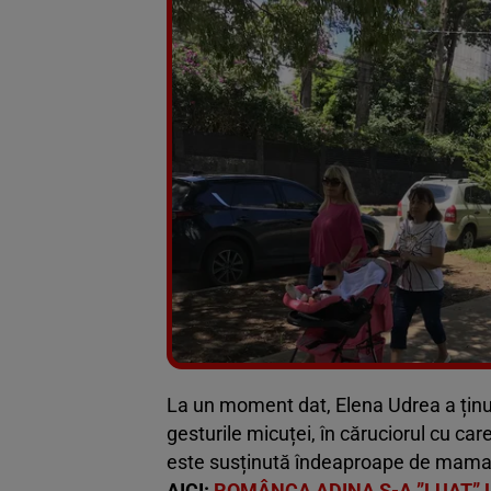
La un moment dat, Elena Udrea a ținut
gesturile micuței, în căruciorul cu ca
este susținută îndeaproape de mama sa
AICI:
ROMÂNCA ADINA S-A ”LUAT” 