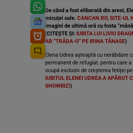
De când a fost eliberată din arest, E
micuței sale
.
CANCAN.RO, SITE-UL 
imagini de ultimă oră cu fosta ”mână 
(CITEȘTE ȘI:
IUBITA LUI LIVIU DRA
AR ”TRĂDA-O” PE IRINA TĂNASE
)
Elena Udrea aşteaptă cu nerăbdare ca 
permanent de refugiat, pentru care a
ocupă exclusiv de creșterea fetiței p
IUBITUL ELENEI UDREA A APĂRUT 
SHOWBIZ!
)