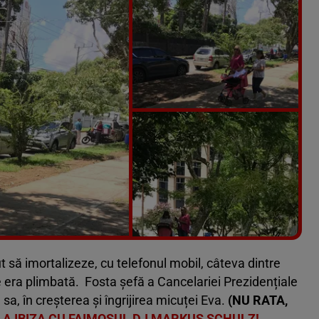
Vezi galeria foto
7 poze
 să imortalizeze, cu telefonul mobil, câteva dintre
re era plimbată. Fosta șefă a Cancelariei Prezidențiale
, în creșterea și îngrijirea micuței Eva.
(NU RATA,
LA IBIZA CU FAIMOSUL DJ MARKUS SCHULZ!