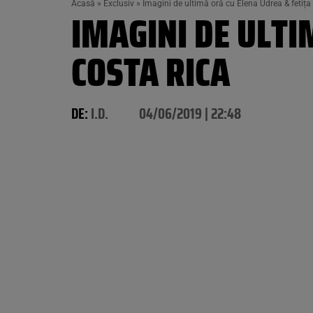
Acasă
»
Exclusiv
»
Imagini de ultimă oră cu Elena Udrea & fetița 
IMAGINI DE ULTI
COSTA RICA
DE:
I.D.
04/06/2019 | 22:48