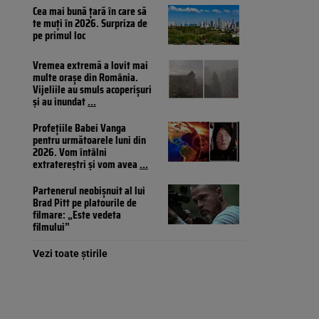
Cea mai bună țară în care să
te muți în 2026. Surpriza de
pe primul loc
Vremea extremă a lovit mai
multe orașe din România.
Vijeliile au smuls acoperișuri
și au inundat
...
Profețiile Babei Vanga
pentru următoarele luni din
2026. Vom întâlni
extratereștri și vom avea
...
Partenerul neobișnuit al lui
Brad Pitt pe platourile de
filmare: „Este vedeta
filmului”
Vezi toate știrile