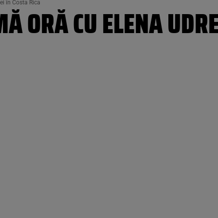
ei în Costa Rica
MĂ ORĂ CU ELENA UDREA