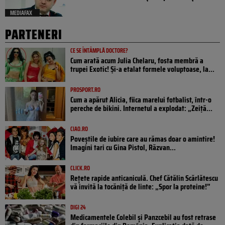
MEDIAFAX
PARTENERI
CE SE ÎNTÂMPLĂ DOCTORE?
Cum arată acum Julia Chelaru, fosta membră a
trupei Exotic! Și-a etalat formele voluptoase, la...
PROSPORT.RO
Cum a apărut Alicia, fiica marelui fotbalist, într-o
pereche de bikini. Internetul a explodat: „Zeiță...
CIAO.RO
Poveştile de iubire care au rămas doar o amintire!
Imagini tari cu Gina Pistol, Răzvan...
CLICK.RO
Rețete rapide anticaniculă. Chef Cătălin Scărlătescu
vă invită la tocăniță de linte: „Spor la proteine!”
DIGI 24
Medicamentele Colebil și Panzcebil au fost retrase