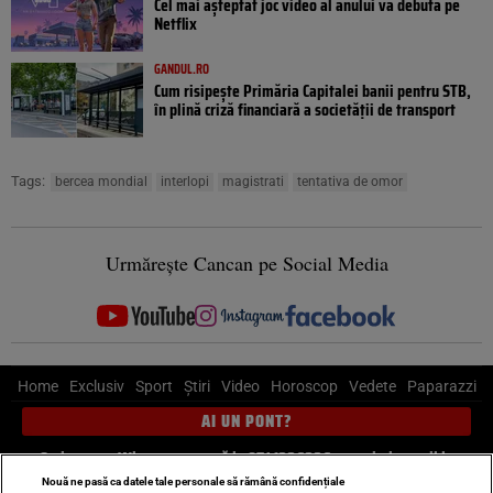
Cel mai așteptat joc video al anului va debuta pe
Netflix
GANDUL.RO
Cum risipește Primăria Capitalei banii pentru STB,
în plină criză financiară a societății de transport
Tags:
bercea mondial
interlopi
magistrati
tentativa de omor
Urmărește Cancan pe Social Media
Home
Exclusiv
Sport
Știri
Video
Horoscop
Vedete
Paparazzi
AI UN PONT?
Scrie-ne pe Whatsapp
, sună la 0741226226 sau trimite mail la
pont@cancan.ro
Nouă ne pasă ca datele tale personale să rămână confidențiale