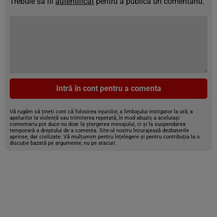
Trebuie să fii
autentificat
pentru a publica un comentariu.
Intră în cont pentru a comenta
Vă rugăm să țineți cont că folosirea injuriilor, a limbajului instigator la ură, a
apelurilor la violență sau trimiterea repetată, în mod abuziv, a aceluiași
comentariu pot duce nu doar la ștergerea mesajului, ci și la suspendarea
temporară a dreptului de a comenta. Site-ul nostru încurajează dezbaterile
aprinse, dar civilizate. Vă mulțumim pentru înțelegere și pentru contribuția la o
discuție bazată pe argumente, nu pe atacuri.