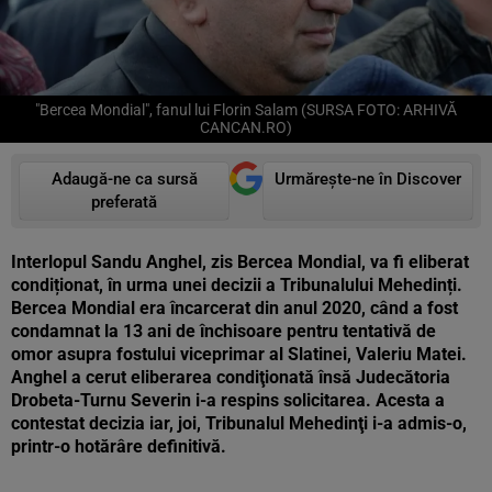
"Bercea Mondial", fanul lui Florin Salam (SURSA FOTO: ARHIVĂ
CANCAN.RO)
Adaugă-ne ca sursă
Urmărește-ne în Discover
preferată
Interlopul Sandu Anghel, zis Bercea Mondial, va fi eliberat
condiționat, în urma unei decizii a Tribunalului Mehedinți.
Bercea Mondial era încarcerat din anul 2020, când a fost
condamnat la 13 ani de închisoare pentru tentativă de
omor asupra fostului viceprimar al Slatinei, Valeriu Matei.
Anghel a cerut eliberarea condiţionată însă Judecătoria
Drobeta-Turnu Severin i-a respins solicitarea. Acesta a
contestat decizia iar, joi, Tribunalul Mehedinţi i-a admis-o,
printr-o hotărâre definitivă.