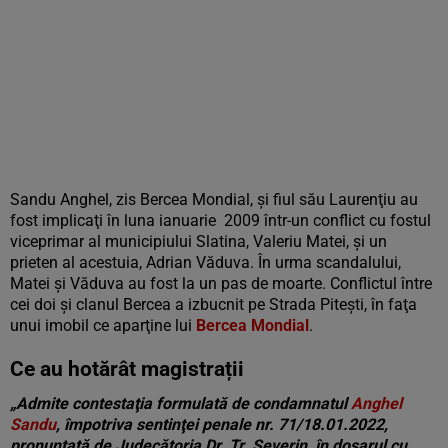
Sandu Anghel, zis Bercea Mondial, şi fiul său Laurenţiu au
fost implicaţi în luna ianuarie 2009 într-un conflict cu fostul
viceprimar al municipiului Slatina, Valeriu Matei, şi un
prieten al acestuia, Adrian Văduva. În urma scandalului,
Matei şi Văduva au fost la un pas de moarte. Conflictul între
cei doi şi clanul Bercea a izbucnit pe Strada Piteşti, în faţa
unui imobil ce aparţine lui
Bercea Mondial
.
Ce au hotărât magistrații
„Admite contestaţia formulată de condamnatul
Anghel
Sandu
, împotriva sentinţei penale nr. 71/18.01.2022,
pronunţată de Judecătoria Dr. Tr. Severin, în dosarul cu