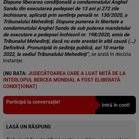
Dispune liberarea condiţionată a condamnatului Anghel
Sandu din executarea pedepsei de 13 ani şi 272 zile
închisoare, aplicată prin sentinţa penală nr. 130/2020, a
Tribunalului Mehedinţi. Dispune punerea în libertate a
condamnatului Anghel Sandu de sub puterea mandatului
de executare a pedepsei închisorii nr. 198/2020, emis de
Tribunalul Mehedinţi, dacă nu este arestat în altă cauză (…)
Definitivă. Pronunţată în şedinţa publică, azi 10 martie
2022, la sediul Tribunalului Mehedinţi”,
se arată în decizia
instanţei.
(NU RATA:
JUDECĂTOAREA CARE A LUAT MITĂ DE LA
INTERLOPUL BERCEA MONDIAL A FOST ELIBERATĂ
CONDIŢIONAT)
Participă la conversație!
Intră în cont!
LASĂ UN RĂSPUNS