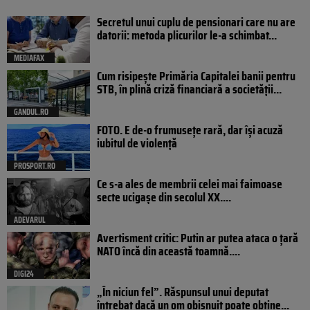
Secretul unui cuplu de pensionari care nu are
datorii: metoda plicurilor le-a schimbat...
MEDIAFAX
Cum risipește Primăria Capitalei banii pentru
STB, în plină criză financiară a societății...
GANDUL.RO
FOTO. E de-o frumusețe rară, dar își acuză
iubitul de violență
PROSPORT.RO
Ce s-a ales de membrii celei mai faimoase
secte ucigașe din secolul XX....
ADEVARUL
Avertisment critic: Putin ar putea ataca o țară
NATO încă din această toamnă....
DIGI24
„În niciun fel”. Răspunsul unui deputat
întrebat dacă un om obișnuit poate obține...