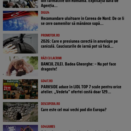
din farmaciile din România. Explicația dată de
Agenția...
DIGI24
Recomandare uluitoare în Coreea de Nord: De ce li
se cere oamenilor să mănânce supă...
PROMOTOR.RO
2026: Care e presiunea corectă în anvelope pe
caniculă. Cauciucurile de iarnă pot să facă...
RÂZI CU LACRIMI
BANCUL ZILEI. Badea Gheorghe: – Nu pot face
dragoste!
GO4IT.RO
PARKSIDE aduce în LIDL TOP 7 scule pentru orice
atelier. „Vedeta” ofertei costă doar 129...
DESCOPERA.RO
Care este cel mai vechi pod din Europa?
GO4GAMES