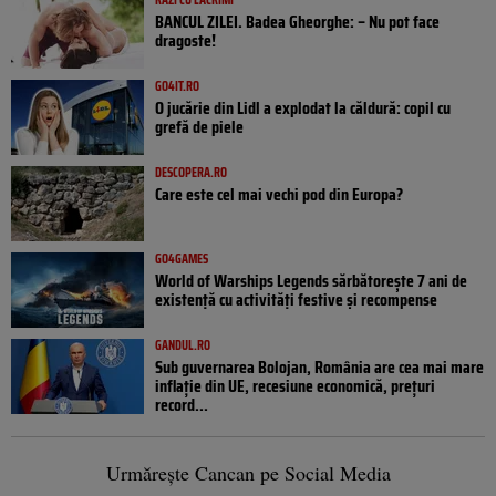
BANCUL ZILEI. Badea Gheorghe: – Nu pot face
dragoste!
GO4IT.RO
O jucărie din Lidl a explodat la căldură: copil cu
grefă de piele
DESCOPERA.RO
Care este cel mai vechi pod din Europa?
GO4GAMES
World of Warships Legends sărbătorește 7 ani de
existență cu activități festive și recompense
GANDUL.RO
Sub guvernarea Bolojan, România are cea mai mare
inflație din UE, recesiune economică, prețuri
record...
Urmărește Cancan pe Social Media