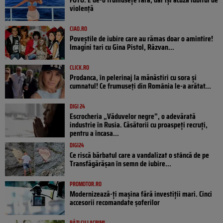
violență
CIAO.RO
Poveştile de iubire care au rămas doar o amintire!
Imagini tari cu Gina Pistol, Răzvan...
CLICK.RO
Prodanca, în pelerinaj la mănăstiri cu sora și
cumnatul! Ce frumuseți din România le-a arătat...
DIGI 24
Escrocheria „Văduvelor negre”, o adevărată
industrie în Rusia. Căsătorii cu proaspeți recruți,
pentru a încasa...
DIGI24
Ce riscă bărbatul care a vandalizat o stâncă de pe
Transfăgărășan în semn de iubire...
PROMOTOR.RO
Modernizează-ți mașina fără investiții mari. Cinci
accesorii recomandate șoferilor
RÂZI CU LACRIMI