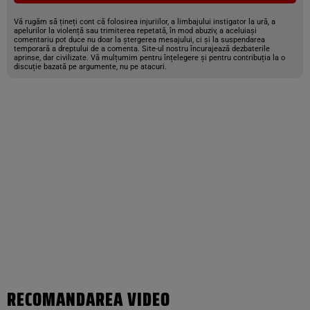
Vă rugăm să țineți cont că folosirea injuriilor, a limbajului instigator la ură, a
apelurilor la violență sau trimiterea repetată, în mod abuziv, a aceluiași
comentariu pot duce nu doar la ștergerea mesajului, ci și la suspendarea
temporară a dreptului de a comenta. Site-ul nostru încurajează dezbaterile
aprinse, dar civilizate. Vă mulțumim pentru înțelegere și pentru contribuția la o
discuție bazată pe argumente, nu pe atacuri.
RECOMANDAREA VIDEO