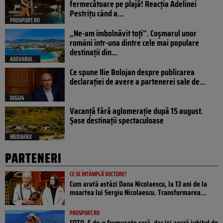
fermecătoare pe plajă! Reacția Adelinei
Pestrițu când a...
PROSPORT.RO
„Ne-am îmbolnăvit toți”. Coșmarul unor
români într-una dintre cele mai populare
destinații din...
ADEVARUL
Ce spune Ilie Bolojan despre publicarea
declarației de avere a partenerei sale de...
DIGI24
Vacanță fără aglomerație după 15 august.
Șase destinații spectaculoase
MEDIAFAX
PARTENERI
CE SE ÎNTÂMPLĂ DOCTORE?
Cum arată astăzi Dana Nicolaescu, la 13 ani de la
moartea lui Sergiu Nicolaescu. Transformarea...
PROSPORT.RO
FOTO. E de-o frumusețe rară, dar își acuză iubitul de