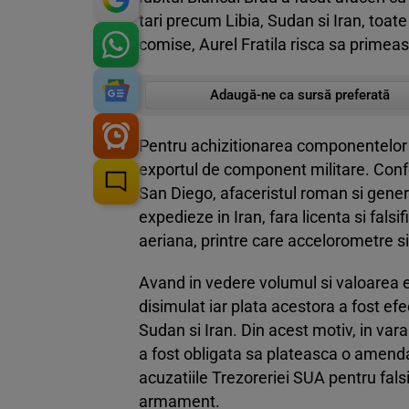
tari precum Libia, Sudan si Iran, toat
comise, Aurel Fratila risca sa primeas
Adaugă-ne ca sursă preferată
Pentru achizitionarea componentelor mi
exportul de component militare. Con
San Diego, afaceristul roman si gene
expedieze in Iran, fara licenta si fal
aeriana, printre care accelorometre s
Avand in vedere volumul si valoarea e
disimulat iar plata acestora a fost ef
Sudan si Iran. Din acest motiv, in vara
a fost obligata sa plateasca o amend
acuzatiile Trezoreriei SUA pentru fals
armament.