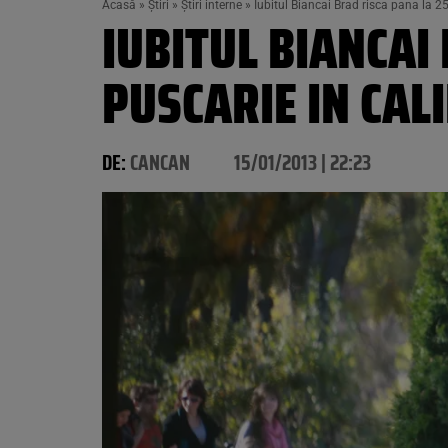
Acasă
»
Știri
»
Știri interne
»
Iubitul Biancai Brad risca pana la 25
IUBITUL BIANCAI
PUSCARIE IN CALI
DE:
CANCAN
15/01/2013 | 22:23