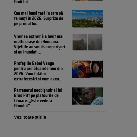
fanii lui
...
Cea mai bună țară în care să
te muți în 2026. Surpriza de
pe primul loc
Vremea extremă a lovit mai
multe orașe din România.
Vijeliile au smuls acoperișuri
și au inundat
...
Profețiile Babei Vanga
pentru următoarele luni din
2026. Vom întâlni
extratereștri și vom avea
...
Partenerul neobișnuit al lui
Brad Pitt pe platourile de
filmare: „Este vedeta
filmului”
Vezi toate știrile