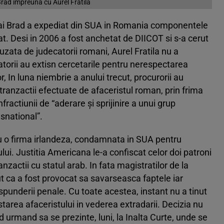
rad impreuna cu Aurel Fratila
ancai Brad a expediat din SUA in Romania componentele
at. Desi in 2006 a fost anchetat de DIICOT si s-a cerut
uzata de judecatorii romani, Aurel Fratila nu a
atorii au extisn cercetarile pentru nerespectarea
r, In luna niembrie a anului trecut, procurorii au
e tranzactii efectuate de afaceristul roman, prin frima
ractiunii de “aderare şi sprijinire a unui grup
nsnational”.
 cu o firma irlandeza, condamnata in SUA pentru
lui. Justitia Americana le-a confiscat celor doi patroni
nzactii cu statul arab. In fata magistratilor de la
ut ca a fost provocat sa savarseasca faptele iar
aspunderii penale. Cu toate acestea, instant nu a tinut
tarea afaceristului in vederea extradarii. Decizia nu
d urmand sa se prezinte, luni, la Inalta Curte, unde se