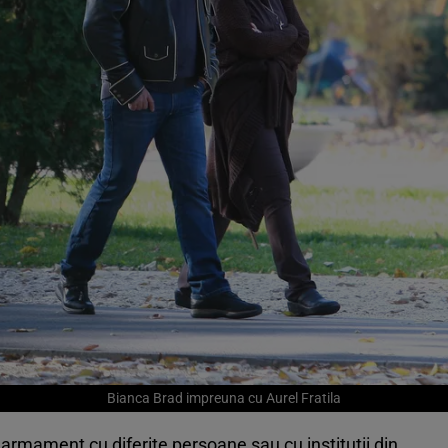
Bianca Brad impreuna cu Aurel Fratila
u armament cu diferite persoane sau cu institutii din