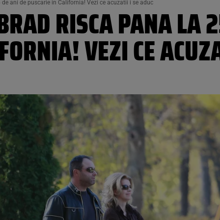
 de ani de puscarie in California! Vezi ce acuzatii i se aduc
 BRAD RISCA PANA LA 2
FORNIA! VEZI CE ACUZA