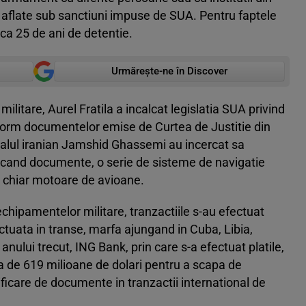
e aflate sub sanctiuni impuse de SUA. Pentru faptele
ca 25 de ani de detentie.
Urmărește-ne în Discover
litare, Aurel Fratila a incalcat legislatia SUA privind
form documentelor emise de Curtea de Justitie din
ralul iranian Jamshid Ghassemi au incercat sa
sificand documente, o serie de sisteme de navigatie
i chiar motoare de avioane.
chipamentelor militare, tranzactiile s-au efectuat
ectuata in transe, marfa ajungand in Cuba, Libia,
 anului trecut, ING Bank, prin care s-a efectuat platile,
a de 619 milioane de dolari pentru a scapa de
ificare de documente in tranzactii international de