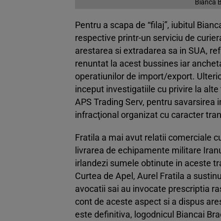
Bianca B
Pentru a scapa de “filaj”, iubitul Bi
respective printr-un serviciu de curier
arestarea si extradarea sa in SUA, ref
renuntat la acest bussines iar anchet
operatiunilor de import/export. Ulterio
inceput investigatiile cu privire la alt
APS Trading Serv, pentru savarsirea inf
infracţional organizat cu caracter tra
Fratila a mai avut relatii comerciale
livrarea de echipamente militare Iranu
irlandezi sumele obtinute in aceste tra
Curtea de Apel, Aurel Fratila a sustin
avocatii sai au invocate prescriptia r
cont de aceste aspect si a dispus ares
este definitiva, logodnicul Biancai Bra