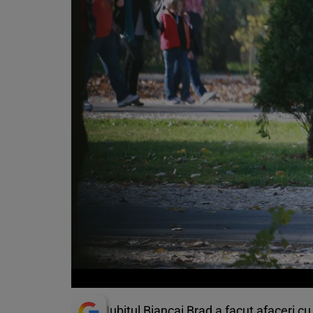
Iubitul Biancai Brad a facut afaceri c