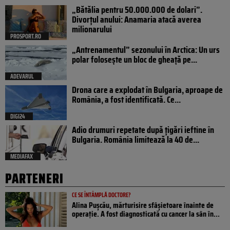
„Bătălia pentru 50.000.000 de dolari”.
Divorțul anului: Anamaria atacă averea
milionarului
PROSPORT.RO
„Antrenamentul” sezonului în Arctica: Un urs
polar folosește un bloc de gheață pe...
ADEVARUL
Drona care a explodat în Bulgaria, aproape de
România, a fost identificată. Ce...
DIGI24
Adio drumuri repetate după țigări ieftine în
Bulgaria. România limitează la 40 de...
MEDIAFAX
PARTENERI
CE SE ÎNTÂMPLĂ DOCTORE?
Alina Pușcău, mărturisire sfâșietoare înainte de
operație. A fost diagnosticată cu cancer la sân în...