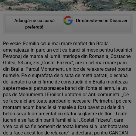
Adaugă-ne ca sursă
Urmărește-ne în Discover
preferată
Pe vecie. Familia celui mai mare mafiot din Braila
amenajeaza in parc un colt cu banci si mese pentru localnici
Personaj de marca al lumii interlope din Romania, Costache
Golea, 53 ani, zis „Costel Frizeru”, are in cel mai mare parc
din Braila, Parcul Monument, un loc de relaxare care-i poarta
numele. Pe o suprafata de o suta de metri patrati, o echipa
de lucratori a unei firme de constructii din Braila monteaza
sapte mese si patrusprezece banci din fonta si lemn, la un
pas de Monumentul Eroilor Luptatorilor Anti-comunisti. „Ce
se face aici are toate aprobarile necesare. Perimetrul pe care
montam acum bancile si mesele a fost pavat cu dale din
beton si va fi ornamentat cu statui si glastre de flori. Toate
lucrarile se fac din banii familiei lui „Costel Frizeru”, care
vrea ca el sa fie pomenit de toata lumea si a luat hotararea
de a face acest loc de relaxare”, a declarat pentru CANCAN