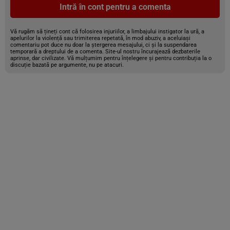
Intră în cont pentru a comenta
Vă rugăm să țineți cont că folosirea injuriilor, a limbajului instigator la ură, a
apelurilor la violență sau trimiterea repetată, în mod abuziv, a aceluiași
comentariu pot duce nu doar la ștergerea mesajului, ci și la suspendarea
temporară a dreptului de a comenta. Site-ul nostru încurajează dezbaterile
aprinse, dar civilizate. Vă mulțumim pentru înțelegere și pentru contribuția la o
discuție bazată pe argumente, nu pe atacuri.