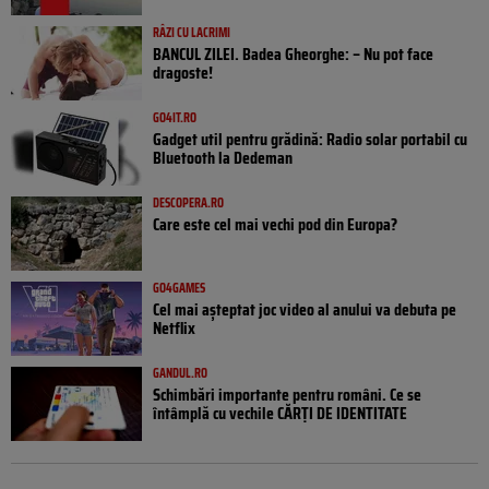
RÂZI CU LACRIMI
BANCUL ZILEI. Badea Gheorghe: – Nu pot face
dragoste!
GO4IT.RO
Gadget util pentru grădină: Radio solar portabil cu
Bluetooth la Dedeman
DESCOPERA.RO
Care este cel mai vechi pod din Europa?
GO4GAMES
Cel mai așteptat joc video al anului va debuta pe
Netflix
GANDUL.RO
Schimbări importante pentru români. Ce se
întâmplă cu vechile CĂRȚI DE IDENTITATE