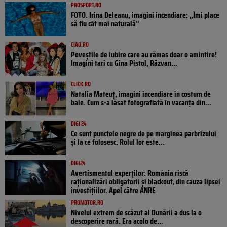
PROSPORT.RO
FOTO. Irina Deleanu, imagini incendiare: „Îmi place
să fiu cât mai naturală”
CIAO.RO
Poveştile de iubire care au rămas doar o amintire!
Imagini tari cu Gina Pistol, Răzvan...
CLICK.RO
Natalia Mateuț, imagini incendiare în costum de
baie. Cum s-a lăsat fotografiată în vacanța din...
DIGI 24
Ce sunt punctele negre de pe marginea parbrizului
și la ce folosesc. Rolul lor este...
DIGI24
Avertismentul experților: România riscă
raționalizări obligatorii și blackout, din cauza lipsei
investițiilor. Apel către ANRE
PROMOTOR.RO
Nivelul extrem de scăzut al Dunării a dus la o
descoperire rară. Era acolo de...