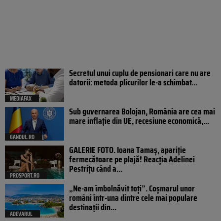
Secretul unui cuplu de pensionari care nu are
datorii: metoda plicurilor le-a schimbat...
MEDIAFAX
Sub guvernarea Bolojan, România are cea mai
mare inflație din UE, recesiune economică,...
GANDUL.RO
GALERIE FOTO. Ioana Tamaş, apariție
fermecătoare pe plajă! Reacția Adelinei
Pestrițu când a...
PROSPORT.RO
„Ne-am îmbolnăvit toți”. Coșmarul unor
români într-una dintre cele mai populare
destinații din...
ADEVARUL