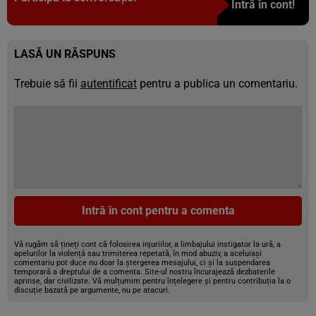
Intră în cont!
LASĂ UN RĂSPUNS
Trebuie să fii
autentificat
pentru a publica un comentariu.
Intră în cont pentru a comenta
Vă rugăm să țineți cont că folosirea injuriilor, a limbajului instigator la ură, a
apelurilor la violență sau trimiterea repetată, în mod abuziv, a aceluiași
comentariu pot duce nu doar la ștergerea mesajului, ci și la suspendarea
temporară a dreptului de a comenta. Site-ul nostru încurajează dezbaterile
aprinse, dar civilizate. Vă mulțumim pentru înțelegere și pentru contribuția la o
discuție bazată pe argumente, nu pe atacuri.