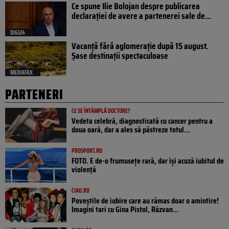
Ce spune Ilie Bolojan despre publicarea
declarației de avere a partenerei sale de...
DIGI24
Vacanță fără aglomerație după 15 august.
Șase destinații spectaculoase
MEDIAFAX
PARTENERI
CE SE ÎNTÂMPLĂ DOCTORE?
Vedeta celebră, diagnosticată cu cancer pentru a
doua oară, dar a ales să păstreze totul...
PROSPORT.RO
FOTO. E de-o frumusețe rară, dar își acuză iubitul de
violență
CIAO.RO
Poveştile de iubire care au rămas doar o amintire!
Imagini tari cu Gina Pistol, Răzvan...