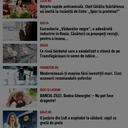
CLICK.RO
Rețete rapide anticaniculă. Chef Cătălin Scărlătescu
vă invită la tocăniță de linte: „Spor la proteine!”
DIGI 24
Escrocheria „Văduvelor negre”, o adevărată
industrie în Rusia. Căsătorii cu proaspeți recruți,
pentru a încasa...
DIGI24
Ce riscă bărbatul care a vandalizat o stâncă de pe
Transfăgărășan în semn de iubire...
PROMOTOR.RO
Modernizează-ți mașina fără investiții mari. Cinci
accesorii recomandate șoferilor
RÂZI CU LACRIMI
BANCUL ZILEI. Badea Gheorghe: – Nu pot face
dragoste!
GO4IT.RO
O jucărie din Lidl a explodat la căldură: copil cu
grefă de piele