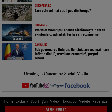
DESCOPERA.RO
Care este cel mai vechi pod din Europa?
GO4GAMES
World of Warships Legends sărbătorește 7 ani de
existență cu activități festive și recompense
GANDUL.RO
Sub guvernarea Bolojan, România are cea mai mare
inflație din UE, recesiune economică, prețuri
record...
Urmărește Cancan pe Social Media
Home
Exclusiv
Sport
Știri
Video
Horoscop
Vedete
Paparazzi
AI UN PONT?