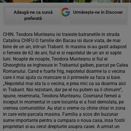
Adaugă-ne ca sursă
Urmărește-ne în Discover
preferată
CHIN. Teodora Munteanu isi traieste batranetile in strada
Catalina CHIFU O familie din Bacau isi duce viata, de mai
bine de un an, intr-un Trabant. In masina si-au gasit adapost
o femeie de 62 de ani, fiul ei si nepotelul de un an si sapte
luni. Noapte de noapte, Teodora Munteanu si fiul ei
Gheorghita se inghesuie in Trabantul galben, parcat pe Calea
Romanului. Cand e foarte frig, nepotelul doarme la o vecina
care ii mai ajuta cu mancare si ii primeste sa faca si baie.
„Nepotelul mai sta la o vecina, e prea mic ca sa doarma aici
in Trabant. Noi rezistam, dar pe el nu putem sa il chinuim”,
spune, resemnata, Teodora Munteanu. Cosmarul femeii a
inceput in momentul in care locuinta ei a fost demolata, pe
vremea comunistilor. Au stat o vreme cu chirie chiar in zona
in care este parcata masina. Familia a scos din buzunar
sume importante pentru a cumpara o noua casa, insa fostii
proprietari si-au cerut drepturile asupra casei. A urmat un