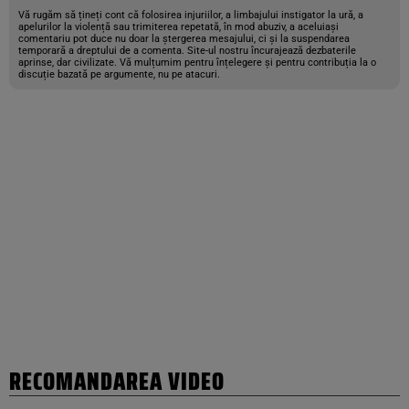
Vă rugăm să țineți cont că folosirea injuriilor, a limbajului instigator la ură, a
apelurilor la violență sau trimiterea repetată, în mod abuziv, a aceluiași
comentariu pot duce nu doar la ștergerea mesajului, ci și la suspendarea
temporară a dreptului de a comenta. Site-ul nostru încurajează dezbaterile
aprinse, dar civilizate. Vă mulțumim pentru înțelegere și pentru contribuția la o
discuție bazată pe argumente, nu pe atacuri.
RECOMANDAREA VIDEO