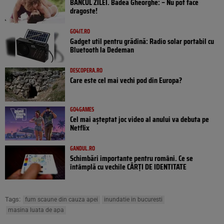
BANCUL ZILEI. Badea Gheorghe: – Nu pot face
dragoste!
GO4IT.RO
Gadget util pentru grădină: Radio solar portabil cu
Bluetooth la Dedeman
DESCOPERA.RO
Care este cel mai vechi pod din Europa?
GO4GAMES
Cel mai așteptat joc video al anului va debuta pe
Netflix
GANDUL.RO
Schimbări importante pentru români. Ce se
întâmplă cu vechile CĂRȚI DE IDENTITATE
Tags:
fum scaune din cauza apei
inundatie in bucuresti
masina luata de apa