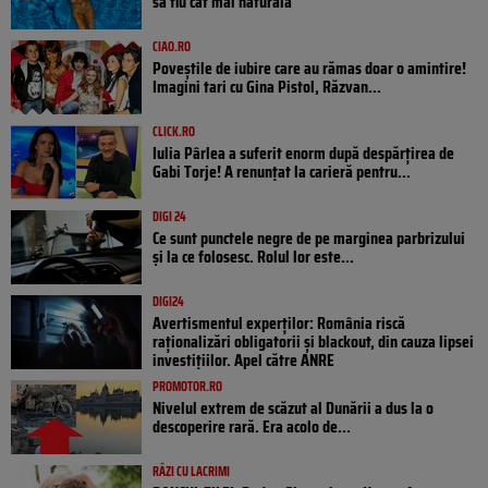
să fiu cât mai naturală”
CIAO.RO
Poveştile de iubire care au rămas doar o amintire!
Imagini tari cu Gina Pistol, Răzvan...
CLICK.RO
Iulia Pârlea a suferit enorm după despărțirea de
Gabi Torje! A renunțat la carieră pentru...
DIGI 24
Ce sunt punctele negre de pe marginea parbrizului
și la ce folosesc. Rolul lor este...
DIGI24
Avertismentul experților: România riscă
raționalizări obligatorii și blackout, din cauza lipsei
investițiilor. Apel către ANRE
PROMOTOR.RO
Nivelul extrem de scăzut al Dunării a dus la o
descoperire rară. Era acolo de...
RÂZI CU LACRIMI