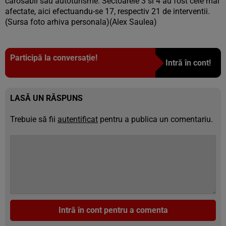
carosabil sau autoturisme. Sectoarele 3 si 4 au fost cele mai
afectate, aici efectuandu-se 17, respectiv 21 de interventii.
(Sursa foto arhiva personala)(Alex Saulea)
Participă la conversație!
Intră în cont!
LASĂ UN RĂSPUNS
Trebuie să fii
autentificat
pentru a publica un comentariu.
Intră în cont pentru a comenta