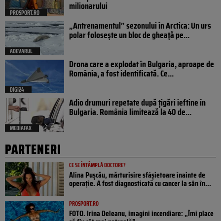
milionarului
PROSPORT.RO
„Antrenamentul” sezonului în Arctica: Un urs
polar folosește un bloc de gheață pe...
ADEVARUL
Drona care a explodat în Bulgaria, aproape de
România, a fost identificată. Ce...
DIGI24
Adio drumuri repetate după țigări ieftine în
Bulgaria. România limitează la 40 de...
MEDIAFAX
PARTENERI
CE SE ÎNTÂMPLĂ DOCTORE?
Alina Pușcău, mărturisire sfâșietoare înainte de
operație. A fost diagnosticată cu cancer la sân în...
PROSPORT.RO
FOTO. Irina Deleanu, imagini incendiare: „Îmi place