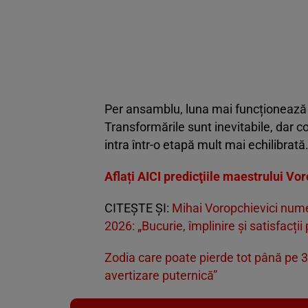
Per ansamblu, luna mai funcționează 
Transformările sunt inevitabile, dar co
intra într-o etapă mult mai echilibrată
Aflați AICI predicţiile maestrului Vor
CITEŞTE ŞI:
Mihai Voropchievici nume
2026: „Bucurie, împlinire și satisfacții
Zodia care poate pierde tot până pe 3
avertizare puternică”