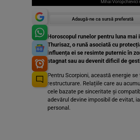
Mihai Voropchievici n
Adaugă-ne ca sursă preferată
Horoscopul runelor pentru luna mai 
Thurisaz, o rună asociată cu protecția
influența ei se resimte puternic în z
stagnat sau au devenit dificil de gest
Pentru Scorpioni, această energie se t
restructurare. Relațiile care au acumu
cele bazate pe sinceritate și compatib
adevărul devine imposibil de evitat, ia
personal.