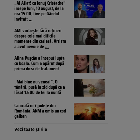
„Ai Aflat! cu Ionuț Cristache”
începe luni, 10 august, de la
ora 15.00, live pe Gândul.
Invitat:
...
AMI vorbește fără rețineri
despre cele mai dificile
momente din carieră. Artista
a avut nevoie de
...
Alina Pușcău a început lupta
cu boala. Cum a apărut după
prima doză de tratament
„Mai bine nu veneai”. O
tânără, pusă la zid după ce a
lăsat 1.600 de lei la nuntă
Caniculă în 7 județe din
România. ANM a emis un cod
galben
Vezi toate știrile