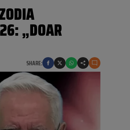
 ZODIA
026: „DOAR
SHARE: