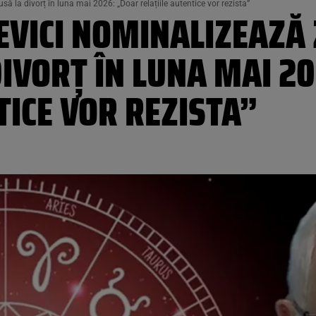
 la divorț în luna mai 2026: „Doar relațiile autentice vor rezista”
EVICI NOMINALIZEAZĂ
IVORȚ ÎN LUNA MAI 2
TICE VOR REZISTA”