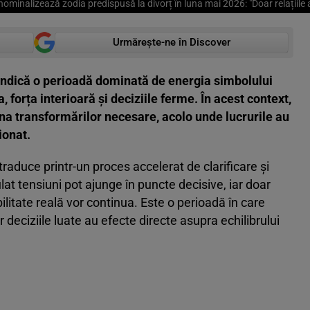
ominalizează zodia predispusă la divorț în luna mai 2026: "Doar relațiile 
Urmărește-ne în Discover
indică o perioadă dominată de energia simbolului
, forța interioară și deciziile ferme. În acest context,
ona transformărilor necesare, acolo unde lucrurile au
ionat.
raduce printr-un proces accelerat de clarificare și
lat tensiuni pot ajunge în puncte decisive, iar doar
ilitate reală vor continua. Este o perioadă în care
r deciziile luate au efecte directe asupra echilibrului