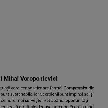
i Mihai Voropchievici
ituații care cer poziționare fermă. Compromisurile
nt sustenabile, iar Scorpionii sunt împinși să își
 ce nu le mai servește. Pot apărea oportunități
pensează eforturile depuse anterior. Energia runei