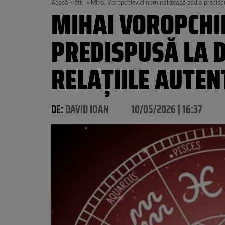
Acasă
»
Știri
»
Mihai Voropchievici nominalizează zodia predispusă
MIHAI VOROPCHI
PREDISPUSĂ LA D
RELAȚIILE AUTEN
DE:
DAVID IOAN
10/05/2026 | 16:37