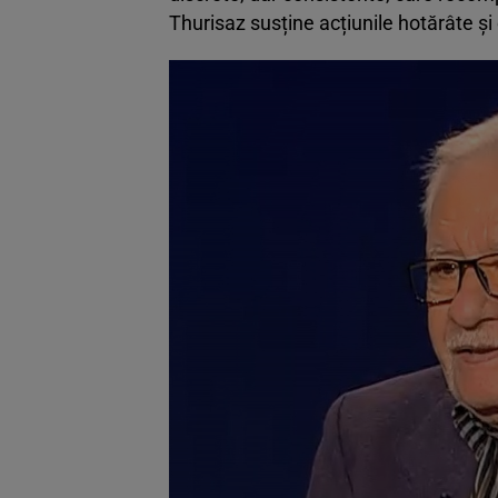
Thurisaz susține acțiunile hotărâte și