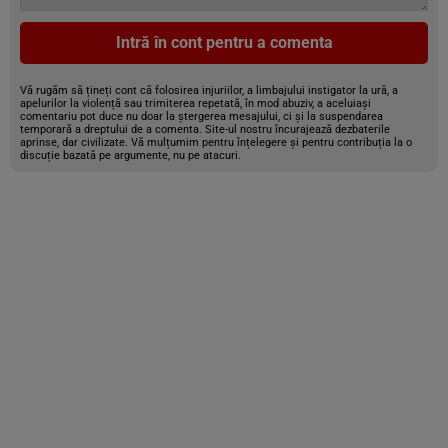
Intră în cont pentru a comenta
Vă rugăm să țineți cont că folosirea injuriilor, a limbajului instigator la ură, a
apelurilor la violență sau trimiterea repetată, în mod abuziv, a aceluiași
comentariu pot duce nu doar la ștergerea mesajului, ci și la suspendarea
temporară a dreptului de a comenta. Site-ul nostru încurajează dezbaterile
aprinse, dar civilizate. Vă mulțumim pentru înțelegere și pentru contribuția la o
discuție bazată pe argumente, nu pe atacuri.