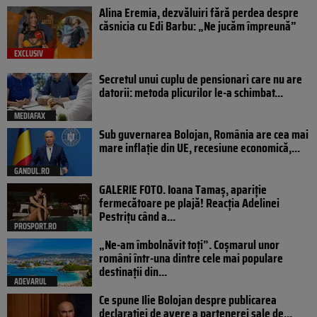
Alina Eremia, dezvăluiri fără perdea despre
căsnicia cu Edi Barbu: „Ne jucăm împreună”
EXCLUSIV
Secretul unui cuplu de pensionari care nu are
datorii: metoda plicurilor le-a schimbat...
MEDIAFAX
Sub guvernarea Bolojan, România are cea mai
mare inflație din UE, recesiune economică,...
GANDUL.RO
GALERIE FOTO. Ioana Tamaş, apariție
fermecătoare pe plajă! Reacția Adelinei
Pestrițu când a...
PROSPORT.RO
„Ne-am îmbolnăvit toți”. Coșmarul unor
români într-una dintre cele mai populare
destinații din...
ADEVARUL
Ce spune Ilie Bolojan despre publicarea
declarației de avere a partenerei sale de...