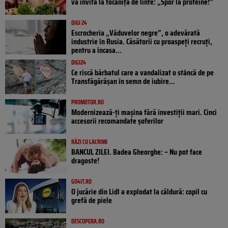
vă invită la tocăniță de linte: „Spor la proteine!”
DIGI 24
Escrocheria „Văduvelor negre”, o adevărată
industrie în Rusia. Căsătorii cu proaspeți recruți,
pentru a încasa...
DIGI24
Ce riscă bărbatul care a vandalizat o stâncă de pe
Transfăgărășan în semn de iubire...
PROMOTOR.RO
Modernizează-ți mașina fără investiții mari. Cinci
accesorii recomandate șoferilor
RÂZI CU LACRIMI
BANCUL ZILEI. Badea Gheorghe: – Nu pot face
dragoste!
GO4IT.RO
O jucărie din Lidl a explodat la căldură: copil cu
grefă de piele
DESCOPERA.RO