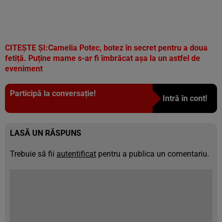
CITEȘTE ȘI:Camelia Potec, botez în secret pentru a doua
fetiță. Puține mame s-ar fi îmbrăcat așa la un astfel de
eveniment
Participă la conversație!
Intră în cont!
LASĂ UN RĂSPUNS
Trebuie să fii
autentificat
pentru a publica un comentariu.