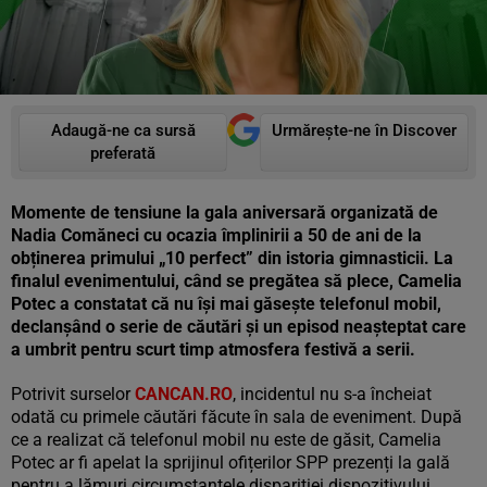
Adaugă-ne ca sursă
Urmărește-ne în Discover
preferată
Momente de tensiune la gala aniversară organizată de
Nadia Comăneci cu ocazia împlinirii a 50 de ani de la
obținerea primului „10 perfect” din istoria gimnasticii. La
finalul evenimentului, când se pregătea să plece, Camelia
Potec a constatat că nu își mai găsește telefonul mobil,
declanșând o serie de căutări și un episod neașteptat care
a umbrit pentru scurt timp atmosfera festivă a serii.
Potrivit surselor
CANCAN.RO
, incidentul nu s-a încheiat
odată cu primele căutări făcute în sala de eveniment. După
ce a realizat că telefonul mobil nu este de găsit, Camelia
Potec ar fi apelat la sprijinul ofițerilor SPP prezenți la gală
pentru a lămuri circumstanțele dispariției dispozitivului.