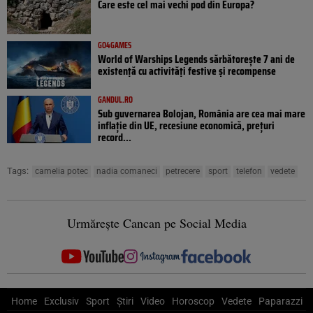
Care este cel mai vechi pod din Europa?
GO4GAMES
World of Warships Legends sărbătorește 7 ani de
existență cu activități festive și recompense
GANDUL.RO
Sub guvernarea Bolojan, România are cea mai mare
inflație din UE, recesiune economică, prețuri
record...
Tags:
camelia potec
nadia comaneci
petrecere
sport
telefon
vedete
Urmărește Cancan pe Social Media
Home
Exclusiv
Sport
Știri
Video
Horoscop
Vedete
Paparazzi