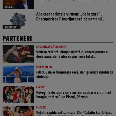
DIGI24
AI a creat primele virusuri „de la zero”.
Descoperirea îi îngrijorează pe oamenii...
MEDIAFAX
PARTENERI
CE SE ÎNTÂMPLĂ DOCTORE?
Vedeta celebră, diagnosticată cu cancer pentru a
doua oară, dar a ales să păstreze totul...
PROSPORT.RO
FOTO. E de-o frumusețe rară, dar își acuză iubitul de
violență
CIAO.RO
Poveştile de iubire care au rămas doar o amintire!
Imagini tari cu Gina Pistol, Răzvan...
CLICK.RO
Rețete rapide anticaniculă. Chef Cătălin Scărlătescu