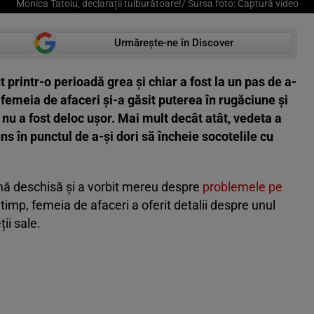
Monica Tatoiu, declarații tulburătoare!/ Sursa foto: Captură video
Urmărește-ne în Discover
 printr-o perioadă grea și chiar a fost la un pas de a-
 femeia de afaceri și-a găsit puterea în rugăciune și
nu a fost deloc ușor. Mai mult decât atât, vedeta a
ns în punctul de a-și dori să încheie socotelile cu
nă deschisă și a vorbit mereu despre
problemele pe
timp, femeia de afaceri a oferit detalii despre unul
ii sale.