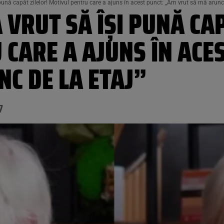
pună capăt zilelor! Motivul pentru care a ajuns în acest punct: „Am vrut să mă arunc 
 VRUT SĂ ÎȘI PUNĂ CA
CARE A AJUNS ÎN ACE
C DE LA ETAJ”
7