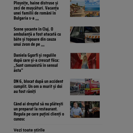
Ploșnițe, haine distruse și
zeci de mușcături. Vacanța
unei familii de români în
Bulgaria s-a
...
Scene șocante în Cluj. O
ambulanță a fost atacată cu
bâte și topoare din cauza
unui zvon de pe
...
Daniela Gyorfi și regulile
după care și-a crescut fiica:
„Sunt comunistă în sensul
ăsta”
DN 6, blocat după un accident
cumplit. Un om a murit și doi
au fost răniți
Când ai dreptul să nu plătești
un preparat la restaurant.
Regula pe care puțini clienți o
cunosc
Vezi toate știrile