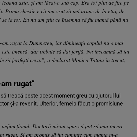
icoana asta, și am lăsat-o sub cap. Era tot plin de fire pe
ă. Prima chestie e că am vrut să mă arunc de la etaj, de
i se ia tot. Eu nu am știu ce însemna să fiu mamă până nu
-am rugat la Dumnezeu, iar dimineață copilul nu a mai
este imensă, dar trebuie să dai jertfă. Nu înseamnă să tai
ie să jertfești ceva.”, a declarat Monica Tatoiu în trecut,
-am rugat”
t să treacă peste acest moment greu cu ajutorul lui
tor și-a revenit. Ulterior, femeia făcut o promisiune
 nefuncțional. Doctorii mi-au spus că pot să mai încerc
am rugat. Și am promis să fiu cuminte cum mama m-a