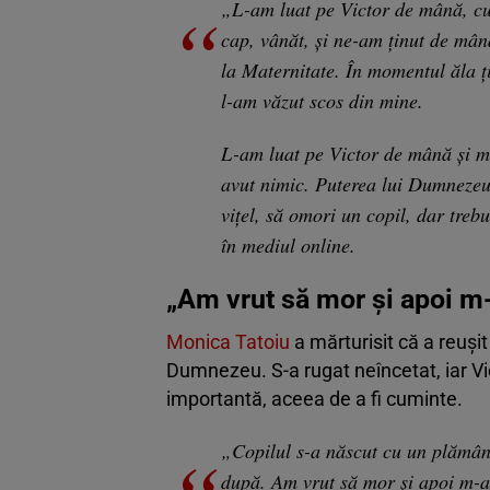
„L-am luat pe Victor de mână, cu 
cap, vânăt, și ne-am ținut de mân
la Maternitate. În momentul ăla ț
l-am văzut scos din mine.
L-am luat pe Victor de mână și m
avut nimic. Puterea lui Dumnezeu 
vițel, să omori un copil, dar trebu
în mediul online.
„Am vrut să mor și apoi m
Monica Tatoiu
a mărturisit că a reuși
Dumnezeu. S-a rugat neîncetat, iar Vic
importantă, aceea de a fi cuminte.
„Copilul s-a născut cu un plămân
după. Am vrut să mor și apoi m-