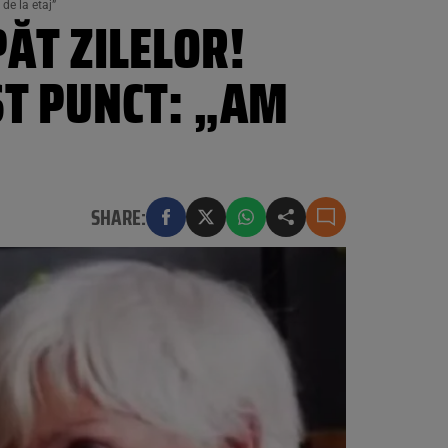
de la etaj”
PĂT ZILELOR!
ST PUNCT: „AM
SHARE: