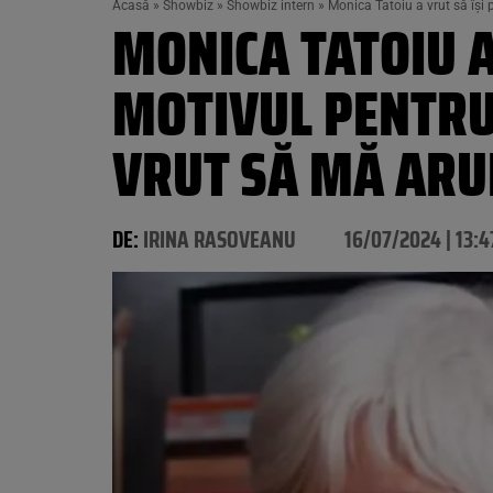
Acasă
»
Showbiz
»
Showbiz intern
»
Monica Tatoiu a vrut să își 
MONICA TATOIU A
MOTIVUL PENTRU 
VRUT SĂ MĂ ARUN
DE:
IRINA RASOVEANU
16/07/2024 | 13:4