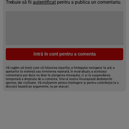
Trebuie să fii
autentificat
pentru a publica un comentariu.
Intră în cont pentru a comenta
Vă rugăm să țineți cont că folosirea injuriilor, a limbajului instigator la ură, a
apelurilor la violență sau trimiterea repetată, în mod abuziv, a aceluiași
comentariu pot duce nu doar la ștergerea mesajului, ci și la suspendarea
temporară a dreptului de a comenta. Site-ul nostru încurajează dezbaterile
aprinse, dar civilizate. Vă mulțumim pentru înțelegere și pentru contribuția la o
discuție bazată pe argumente, nu pe atacuri.