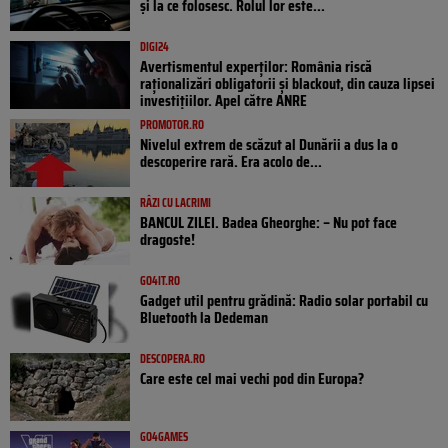
și la ce folosesc. Rolul lor este...
DIGI24
Avertismentul experților: România riscă
raționalizări obligatorii și blackout, din cauza lipsei
investițiilor. Apel către ANRE
PROMOTOR.RO
Nivelul extrem de scăzut al Dunării a dus la o
descoperire rară. Era acolo de...
RÂZI CU LACRIMI
BANCUL ZILEI. Badea Gheorghe: – Nu pot face
dragoste!
GO4IT.RO
Gadget util pentru grădină: Radio solar portabil cu
Bluetooth la Dedeman
DESCOPERA.RO
Care este cel mai vechi pod din Europa?
GO4GAMES