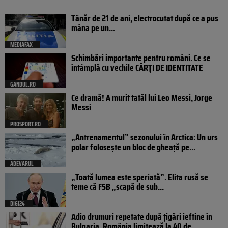
Tânăr de 21 de ani, electrocutat după ce a pus
mâna pe un...
MEDIAFAX
Schimbări importante pentru români. Ce se
întâmplă cu vechile CĂRȚI DE IDENTITATE
GANDUL.RO
Ce dramă! A murit tatăl lui Leo Messi, Jorge
Messi
PROSPORT.RO
„Antrenamentul” sezonului în Arctica: Un urs
polar folosește un bloc de gheață pe...
ADEVARUL
„Toată lumea este speriată”. Elita rusă se
teme că FSB „scapă de sub...
DIGI24
Adio drumuri repetate după țigări ieftine în
Bulgaria. România limitează la 40 de...