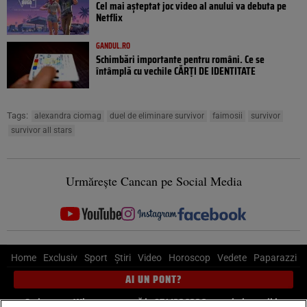
Cel mai așteptat joc video al anului va debuta pe
Netflix
GANDUL.RO
Schimbări importante pentru români. Ce se
întâmplă cu vechile CĂRȚI DE IDENTITATE
Tags:
alexandra ciomag
duel de eliminare survivor
faimosii
survivor
survivor all stars
Urmărește Cancan pe Social Media
Home
Exclusiv
Sport
Știri
Video
Horoscop
Vedete
Paparazzi
AI UN PONT?
Scrie-ne pe Whatsapp
, sună la 0741226226 sau trimite mail la