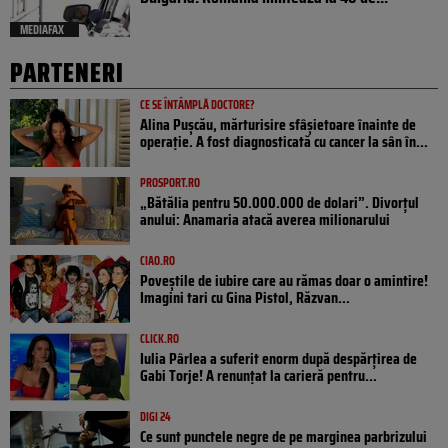
MEDIAFAX
PARTENERI
CE SE ÎNTÂMPLĂ DOCTORE?
Alina Pușcău, mărturisire sfâșietoare înainte de
operație. A fost diagnosticată cu cancer la sân în...
PROSPORT.RO
„Bătălia pentru 50.000.000 de dolari”. Divorțul
anului: Anamaria atacă averea milionarului
CIAO.RO
Poveştile de iubire care au rămas doar o amintire!
Imagini tari cu Gina Pistol, Răzvan...
CLICK.RO
Iulia Pârlea a suferit enorm după despărțirea de
Gabi Torje! A renunțat la carieră pentru...
DIGI 24
Ce sunt punctele negre de pe marginea parbrizului