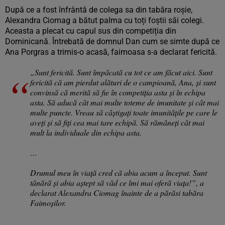
După ce a fost înfrântă de colega sa din tabăra roșie,
Alexandra Ciomag a bătut palma cu toți foștii săi colegi.
Aceasta a plecat cu capul sus din competiția din
Dominicană. Întrebată de domnul Dan cum se simte după ce
Ana Porgras a trimis-o acasă, faimoasa s-a declarat fericită.
„Sunt fericită. Sunt împăcată cu tot ce am făcut aici. Sunt
fericită că am pierdut alături de o campioană, Ana, și sunt
convinsă că merită să fie în competiția asta și în echipa
asta. Să aducă cât mai multe toteme de imunitate și cât mai
multe puncte. Vreau să câștigați toate imunitățile pe care le
aveți și să fiți cea mai tare echipă. Să rămâneți cât mai
mult la individuale din echipa asta.
…
Drumul meu în viață cred că abia acum a început. Sunt
tânără și abia aștept să văd ce îmi mai oferă viața!”, a
declarat Alexandra Ciomag înainte de a părăsi tabăra
Faimoșilor.