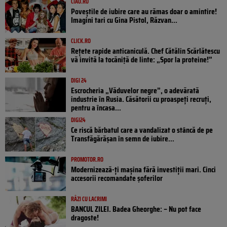
CIAO.RO
Poveştile de iubire care au rămas doar o amintire!
Imagini tari cu Gina Pistol, Răzvan...
CLICK.RO
Rețete rapide anticaniculă. Chef Cătălin Scărlătescu
vă invită la tocăniță de linte: „Spor la proteine!”
DIGI 24
Escrocheria „Văduvelor negre”, o adevărată
industrie în Rusia. Căsătorii cu proaspeți recruți,
pentru a încasa...
DIGI24
Ce riscă bărbatul care a vandalizat o stâncă de pe
Transfăgărășan în semn de iubire...
PROMOTOR.RO
Modernizează-ți mașina fără investiții mari. Cinci
accesorii recomandate șoferilor
RÂZI CU LACRIMI
BANCUL ZILEI. Badea Gheorghe: – Nu pot face
dragoste!