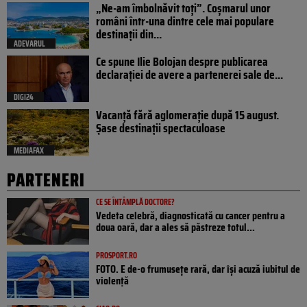
„Ne-am îmbolnăvit toți”. Coșmarul unor
români într-una dintre cele mai populare
destinații din...
ADEVARUL
Ce spune Ilie Bolojan despre publicarea
declarației de avere a partenerei sale de...
DIGI24
Vacanță fără aglomerație după 15 august.
Șase destinații spectaculoase
MEDIAFAX
PARTENERI
CE SE ÎNTÂMPLĂ DOCTORE?
Vedeta celebră, diagnosticată cu cancer pentru a
doua oară, dar a ales să păstreze totul...
PROSPORT.RO
FOTO. E de-o frumusețe rară, dar își acuză iubitul de
violență