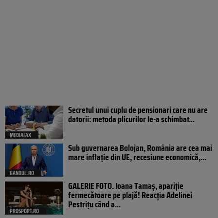
Secretul unui cuplu de pensionari care nu are
datorii: metoda plicurilor le-a schimbat...
MEDIAFAX
Sub guvernarea Bolojan, România are cea mai
mare inflație din UE, recesiune economică,...
GANDUL.RO
GALERIE FOTO. Ioana Tamaş, apariție
fermecătoare pe plajă! Reacția Adelinei
Pestrițu când a...
PROSPORT.RO