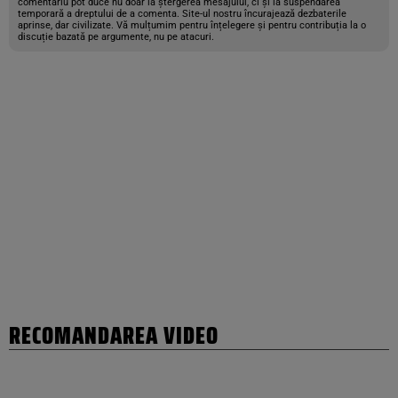
comentariu pot duce nu doar la ștergerea mesajului, ci și la suspendarea
temporară a dreptului de a comenta. Site-ul nostru încurajează dezbaterile
aprinse, dar civilizate. Vă mulțumim pentru înțelegere și pentru contribuția la o
discuție bazată pe argumente, nu pe atacuri.
RECOMANDAREA VIDEO