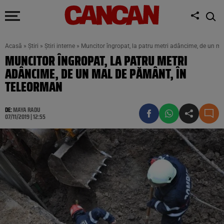
Acasă
»
Știri
»
Știri interne
»
Muncitor îngropat, la patru metri adâncime, de un m
MUNCITOR ÎNGROPAT, LA PATRU METRI
ADÂNCIME, DE UN MAL DE PĂMÂNT, ÎN
TELEORMAN
DE:
MAYA RADU
07/11/2019 | 12:55