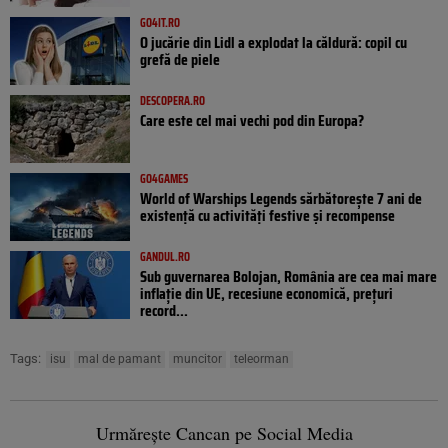
GO4IT.RO
O jucărie din Lidl a explodat la căldură: copil cu
grefă de piele
DESCOPERA.RO
Care este cel mai vechi pod din Europa?
GO4GAMES
World of Warships Legends sărbătorește 7 ani de
existență cu activități festive și recompense
GANDUL.RO
Sub guvernarea Bolojan, România are cea mai mare
inflație din UE, recesiune economică, prețuri
record...
Tags:
isu
mal de pamant
muncitor
teleorman
Urmărește Cancan pe Social Media