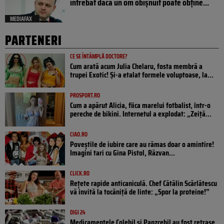
întrebat dacă un om obișnuit poate obține...
MEDIAFAX
PARTENERI
CE SE ÎNTÂMPLĂ DOCTORE?
Cum arată acum Julia Chelaru, fosta membră a
trupei Exotic! Și-a etalat formele voluptoase, la...
PROSPORT.RO
Cum a apărut Alicia, fiica marelui fotbalist, într-o
pereche de bikini. Internetul a explodat: „Zeiță...
CIAO.RO
Poveştile de iubire care au rămas doar o amintire!
Imagini tari cu Gina Pistol, Răzvan...
CLICK.RO
Rețete rapide anticaniculă. Chef Cătălin Scărlătescu
vă invită la tocăniță de linte: „Spor la proteine!”
DIGI 24
Medicamentele Colebil și Panzcebil au fost retrase