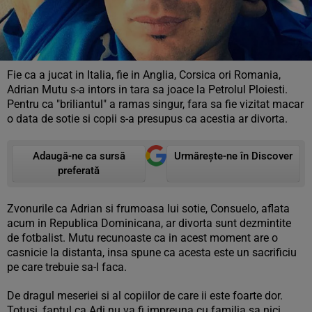
Fie ca a jucat in Italia, fie in Anglia, Corsica ori Romania,
Adrian Mutu s-a intors in tara sa joace la Petrolul Ploiesti.
Pentru ca "briliantul" a ramas singur, fara sa fie vizitat macar
o data de sotie si copii s-a presupus ca acestia ar divorta.
Adaugă-ne ca sursă
Urmărește-ne în Discover
preferată
Zvonurile ca Adrian si frumoasa lui sotie, Consuelo, aflata
acum in Republica Dominicana, ar divorta sunt dezmintite
de fotbalist. Mutu recunoaste ca in acest moment are o
casnicie la distanta, insa spune ca acesta este un sacrificiu
pe care trebuie sa-l faca.
De dragul meseriei si al copiilor de care ii este foarte dor.
Totusi, faptul ca Adi nu va fi impreuna cu familia sa nici