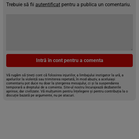
Trebuie să fii
autentificat
pentru a publica un comentariu.
Intră în cont pentru a comenta
Vă rugăm să țineți cont că folosirea injuriilor, a limbajului instigator la ură, a
apelurilor la violență sau trimiterea repetată, în mod abuziv, a aceluiași
comentariu pot duce nu doar la ștergerea mesajului, ci și la suspendarea
temporară a dreptului de a comenta. Site-ul nostru încurajează dezbaterile
aprinse, dar civilizate. Vă mulțumim pentru înțelegere și pentru contribuția la o
discuție bazată pe argumente, nu pe atacuri.