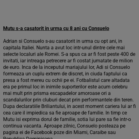
Mutu s-a casatorit in urma cu 8 ani cu Consuelo
Adrian si Consuelo s-au casatorit in urma cu opt ani, in
capitala Italiei. Nunta a avut loc intr-unul dintre cele mai
selecte localuri ale Romei. S-a spus ca ar fi fost peste 400 de
invitati, iar intreaga petrecere ar fi costat jumatate de milion
de euro. Inca de la inceputul mariajului lor, Adi si Consuelo
formeaza un cuplu extrem de discret, in ciuda faptului ca
presa a fost mereu cu ochii pe ei. Fotbalistul care altadata
era pe primul loc in inimile suporterilor este acum celebru
mai mult prin prisma escapadelor amoroase ori a
scandalurilor prin cluburi decat prin performantele din teren.
Dupa declaratiile Briliantului, in acest moment cariera lui ar fi
cea care il impiedica sa fie aproape de familie. In timp ce
Mutu isi exprima dorul de familie, sotia lui pare sa fie intr-o
continua vacanta. Aproape zilnic, Consuelo posteaza pe
pagina ei de Facebook poze din Miami, Caraibe sau
Republica Dominicana.