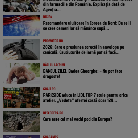
din farmaciile din România. Explicația dată de
Agenția...
DIGI24
Recomandare uluitoare în Coreea de Nord: De ce li
se cere oamenilor să mănânce supă...
PROMOTOR.RO
2026: Care e presiunea corectă în anvelope pe
caniculă. Cauciucurile de iarnă pot să facă...
RÂZI CU LACRIMI
BANCUL ZILEI. Badea Gheorghe: – Nu pot face
dragoste!
GO4IT.RO
PARKSIDE aduce în LIDL TOP 7 scule pentru orice
atelier. „Vedeta” ofertei costă doar 129...
DESCOPERA.RO
Care este cel mai vechi pod din Europa?
GO4GAMES