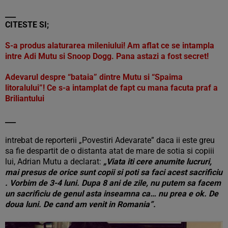
___
CITESTE SI;
S-a produs alaturarea mileniului! Am aflat ce se intampla
intre Adi Mutu si Snoop Dogg. Pana astazi a fost secret!
Adevarul despre “bataia” dintre Mutu si “Spaima
litoralului”! Ce s-a intamplat de fapt cu mana facuta praf a
Briliantului
___
intrebat de reporterii „Povestiri Adevarate” daca ii este greu
sa fie despartit de o distanta atat de mare de sotia si copiii
lui, Adrian Mutu a declarat:
„Viata iti cere anumite lucruri,
mai presus de orice sunt copii si poti sa faci acest sacrificiu
. Vorbim de 3-4 luni. Dupa 8 ani de zile, nu putem sa facem
un sacrificiu de genul asta inseamna ca… nu prea e ok. De
doua luni. De cand am venit in Romania”.