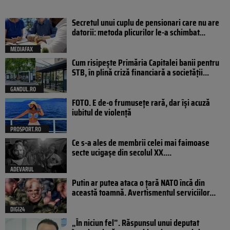
Secretul unui cuplu de pensionari care nu are
datorii: metoda plicurilor le-a schimbat...
MEDIAFAX
Cum risipește Primăria Capitalei banii pentru
STB, în plină criză financiară a societății...
GANDUL.RO
FOTO. E de-o frumusețe rară, dar își acuză
iubitul de violență
PROSPORT.RO
Ce s-a ales de membrii celei mai faimoase
secte ucigașe din secolul XX....
ADEVARUL
Putin ar putea ataca o țară NATO încă din
această toamnă. Avertismentul serviciilor...
DIGI24
„În niciun fel”. Răspunsul unui deputat