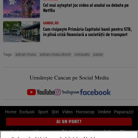
Cel mai așteptat joc video al anului va debuta pe
Netflix
GANDUL.RO
Cum risipește Primăria Capitalei banii pentru STB,
în plină criză financiară a societății de transport
Tags:
adrian mutu
adrian mutu divort
consuelo
paste
Urmărește Cancan pe Social Media
Home
Exclusiv
Sport
Știri
Video
Horoscop
Vedete
Paparazzi
AI UN PONT?
Scrie-ne pe Whatsapp
, sună la 0741226226 sau trimite mail la