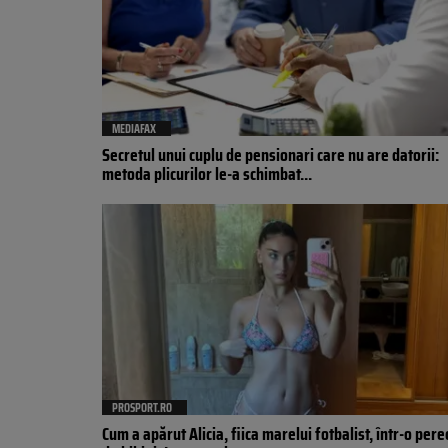
MEDIAFAX
Secretul unui cuplu de pensionari care nu are datorii:
metoda plicurilor le-a schimbat...
PROSPORT.RO
Cum a apărut Alicia, fiica marelui fotbalist, într-o per