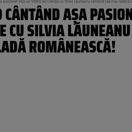
şa pasional! Vezi un VIDEO de colecţie cu Silvia Lăuneanu cântând cea mai celebr
O CÂNTÂND AŞA PASION
IE CU SILVIA LĂUNEAN
LADĂ ROMÂNEASCĂ!