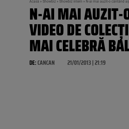
Acasă
»
Showbiz
»
Showbiz intern
»
N-ai mai auzit-o cântând a
N-AI MAI AUZIT-
VIDEO DE COLECŢ
MAI CELEBRĂ BA
DE:
CANCAN
21/01/2013 | 21:19