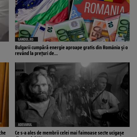
GANDUL.RO
Bulgarii cumpără energie aproape gratis din România și o
revând la prețuri de...
ADEVARUL
eche
Ce s-a ales de membrii celei mai faimoase secte ucigașe