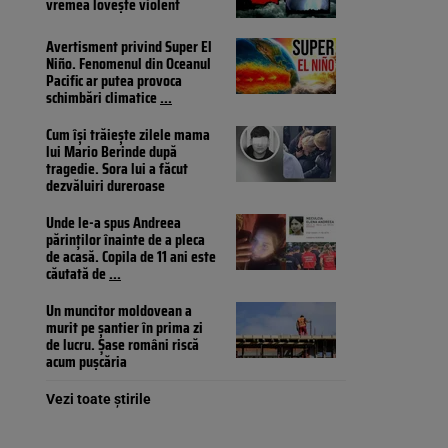
vremea lovește violent
Avertisment privind Super El
Niño. Fenomenul din Oceanul
Pacific ar putea provoca
schimbări climatice
...
Cum își trăiește zilele mama
lui Mario Berinde după
tragedie. Sora lui a făcut
dezvăluiri dureroase
Unde le-a spus Andreea
părinților înainte de a pleca
de acasă. Copila de 11 ani este
căutată de
...
Un muncitor moldovean a
murit pe șantier în prima zi
de lucru. Șase români riscă
acum pușcăria
Vezi toate știrile