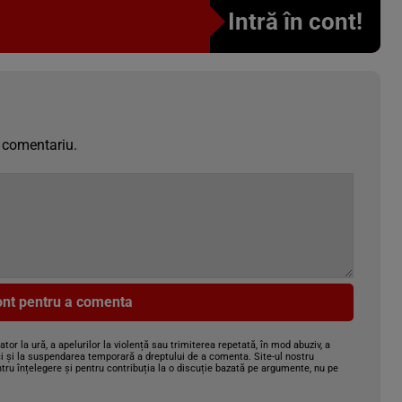
Intră în cont!
 comentariu.
cont pentru a comenta
gator la ură, a apelurilor la violență sau trimiterea repetată, în mod abuziv, a
i și la suspendarea temporară a dreptului de a comenta. Site-ul nostru
tru înțelegere și pentru contribuția la o discuție bazată pe argumente, nu pe