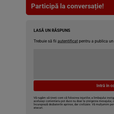
Participă la conversație!
LASĂ UN RĂSPUNS
Trebuie să fii
autentificat
pentru a publica un
Intră în 
Vă rugăm să țineți cont că folosirea injuriilor, a limbajului insti
aceluiași comentariu pot duce nu doar la ștergerea mesajului, c
încurajează dezbaterile aprinse, dar civilizate. Vă mulțumim pen
atacuri.