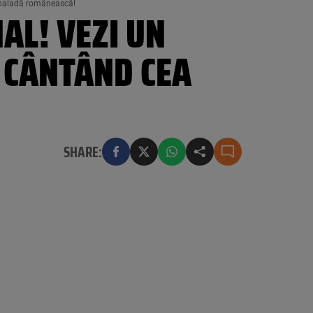
ă baladă românească!
AL! VEZI UN
U CÂNTÂND CEA
SHARE: