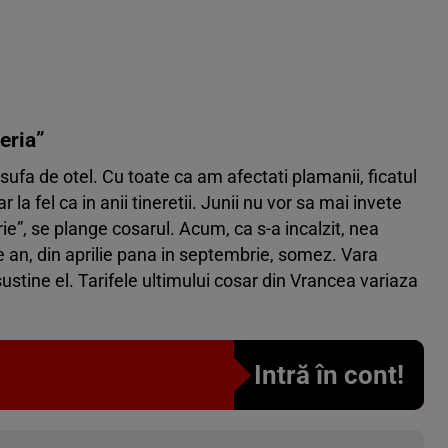
eria”
i sufa de otel. Cu toate ca am afectati plamanii, ficatul
la fel ca in anii tineretii. Junii nu vor sa mai invete
e”, se plange cosarul. Acum, ca s-a incalzit, nea
pe an, din aprilie pana in septembrie, somez. Vara
stine el. Tarifele ultimului cosar din Vrancea variaza
Intră în cont!