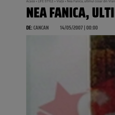
Acasă
»
LIFE STYLE
»
Viață
»
Nea Fanica, ultimul cosar din Vra
NEA FANICA, ULT
DE:
CANCAN
14/05/2007 | 00:00