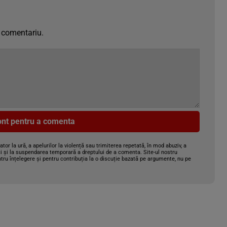
 comentariu.
cont pentru a comenta
gator la ură, a apelurilor la violență sau trimiterea repetată, în mod abuziv, a
i și la suspendarea temporară a dreptului de a comenta. Site-ul nostru
tru înțelegere și pentru contribuția la o discuție bazată pe argumente, nu pe