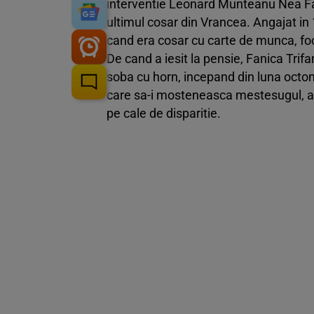
interventie Leonard Munteanu Nea Fani
ultimul cosar din Vrancea. Angajat in
cand era cosar cu carte de munca, focs
De cand a iesit la pensie, Fanica Trifa
soba cu horn, incepand din luna octo
care sa-i mosteneasca mestesugul, astf
pe cale de disparitie.