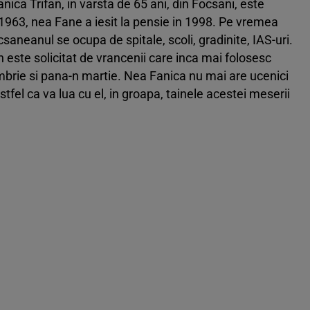
ca Trifan, in varsta de 65 ani, din Focsani, este
 1963, nea Fane a iesit la pensie in 1998. Pe vremea
aneanul se ocupa de spitale, scoli, gradinite, IAS-uri.
n este solicitat de vrancenii care inca mai folosesc
mbrie si pana-n martie. Nea Fanica nu mai are ucenici
el ca va lua cu el, in groapa, tainele acestei meserii