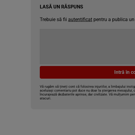
LASĂ UN RĂSPUNS
Trebuie să fii
autentificat
pentru a publica un
Intră în 
Vă rugăm să țineți cont că folosirea injuriilor, a limbajului insti
aceluiași comentariu pot duce nu doar la ștergerea mesajului, c
încurajează dezbaterile aprinse, dar civilizate. Vă mulțumim pen
atacuri.