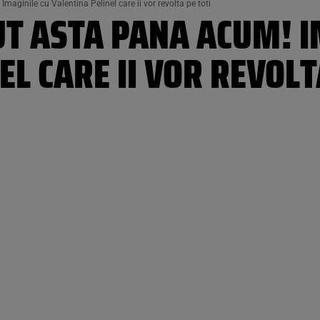
aginile cu Valentina Pelinel care ii vor revolta pe toti
UT ASTA PANA ACUM! I
EL CARE II VOR REVOLT