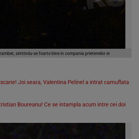
ambet, simtindu-se foarte bine in compania prietenelor ei
scarie! Joi seara, Valentina Pelinel a intrat camuflata
Cristian Boureanu! Ce se intampla acum intre cei doi