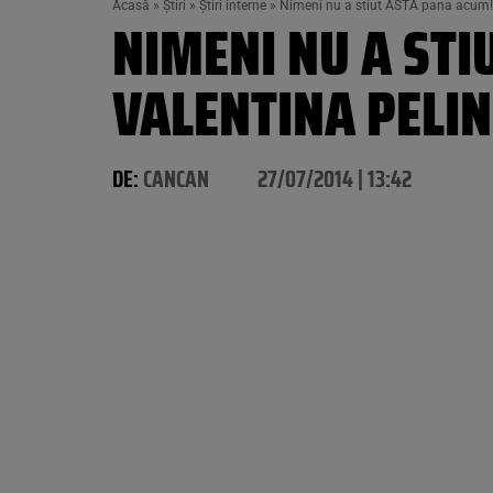
Acasă
»
Știri
»
Știri interne
»
Nimeni nu a stiut ASTA pana acum! Im
NIMENI NU A STI
VALENTINA PELIN
DE:
CANCAN
27/07/2014 | 13:42