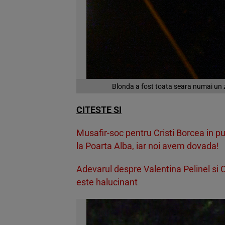
Blonda a fost toata seara numai un z
CITESTE SI
Musafir-soc pentru Cristi Borcea in pu
la Poarta Alba, iar noi avem dovada!
Adevarul despre Valentina Pelinel si 
este halucinant