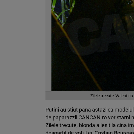
Zilele trecute, Valentin
Putini au stiut pana astazi ca modelul
de paparazzii CANCAN.ro vor starni mu
Zilele trecute, blonda a iesit la cina
despartit de sotul ei, Cristian Bourean