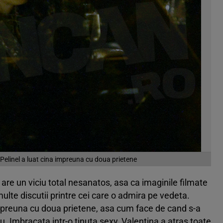
a Pelinel a luat cina impreuna cu doua prietene
 are un viciu total nesanatos, asa ca imaginile filmate
lte discutii printre cei care o admira pe vedeta.
 impreuna cu doua prietene, asa cum face de cand s-a
u. Imbracata intr-o tinuta sexy, Valentina a atras toate