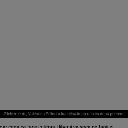
Zilele trecute, Valentina Pelinel a luat cina impreuna cu doua prietene
r ceea ce face in timpul liber ii va soca pe fanii ei.