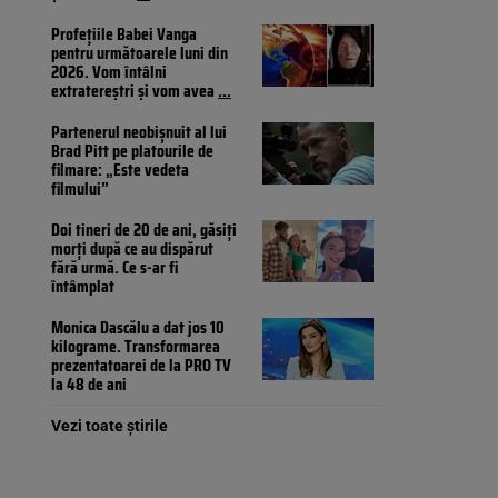
Profețiile Babei Vanga
pentru următoarele luni din
2026. Vom întâlni
extratereștri și vom avea
...
Partenerul neobișnuit al lui
Brad Pitt pe platourile de
filmare: „Este vedeta
filmului”
Doi tineri de 20 de ani, găsiți
morți după ce au dispărut
fără urmă. Ce s-ar fi
întâmplat
Monica Dascălu a dat jos 10
kilograme. Transformarea
prezentatoarei de la PRO TV
la 48 de ani
Vezi toate știrile