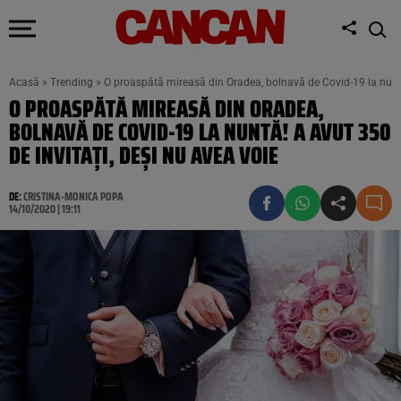
Acasă
»
Trending
»
O proaspătă mireasă din Oradea, bolnavă de Covid-19 la nuntă!
O PROASPĂTĂ MIREASĂ DIN ORADEA,
BOLNAVĂ DE COVID-19 LA NUNTĂ! A AVUT 350
DE INVITAȚI, DEȘI NU AVEA VOIE
DE:
CRISTINA-MONICA POPA
14/10/2020 | 19:11