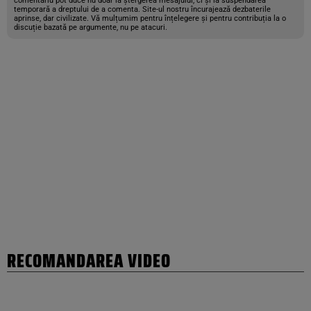
comentariu pot duce nu doar la ștergerea mesajului, ci și la suspendarea
temporară a dreptului de a comenta. Site-ul nostru încurajează dezbaterile
aprinse, dar civilizate. Vă mulțumim pentru înțelegere și pentru contribuția la o
discuție bazată pe argumente, nu pe atacuri.
RECOMANDAREA VIDEO