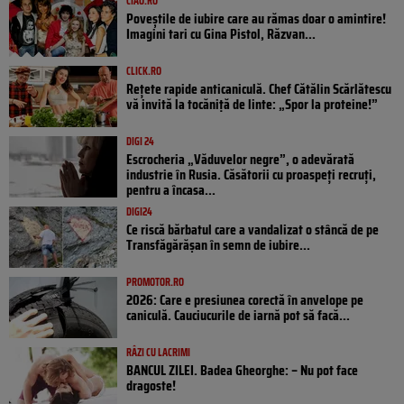
CIAO.RO
Poveştile de iubire care au rămas doar o amintire!
Imagini tari cu Gina Pistol, Răzvan...
CLICK.RO
Rețete rapide anticaniculă. Chef Cătălin Scărlătescu
vă invită la tocăniță de linte: „Spor la proteine!”
DIGI 24
Escrocheria „Văduvelor negre”, o adevărată
industrie în Rusia. Căsătorii cu proaspeți recruți,
pentru a încasa...
DIGI24
Ce riscă bărbatul care a vandalizat o stâncă de pe
Transfăgărășan în semn de iubire...
PROMOTOR.RO
2026: Care e presiunea corectă în anvelope pe
caniculă. Cauciucurile de iarnă pot să facă...
RÂZI CU LACRIMI
BANCUL ZILEI. Badea Gheorghe: – Nu pot face
dragoste!