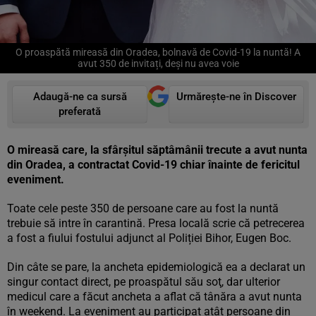
O proaspătă mireasă din Oradea, bolnavă de Covid-19 la nuntă! A
avut 350 de invitați, deși nu avea voie
Adaugă-ne ca sursă
Urmărește-ne în Discover
preferată
O ​mireasă care, la sfârșitul săptâmânii trecute a avut nunta
din Oradea, a contractat Covid-19 chiar înainte de fericitul
eveniment.
Toate cele peste 350 de persoane care au fost la nuntă
trebuie să intre în carantină. Presa locală scrie că petrecerea
a fost a fiului fostului adjunct al Poliției Bihor, Eugen Boc.
Din câte se pare, la ancheta epidemiologică ea a declarat un
singur contact direct, pe proaspătul său soţ, dar ulterior
medicul care a făcut ancheta a aflat că tânăra a avut nunta
în weekend. La eveniment au participat atât persoane din