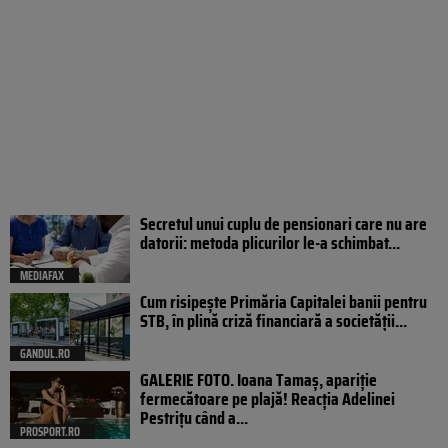
Secretul unui cuplu de pensionari care nu are
datorii: metoda plicurilor le-a schimbat...
MEDIAFAX
Cum risipește Primăria Capitalei banii pentru
STB, în plină criză financiară a societății...
GANDUL.RO
GALERIE FOTO. Ioana Tamaş, apariție
fermecătoare pe plajă! Reacția Adelinei
Pestrițu când a...
PROSPORT.RO