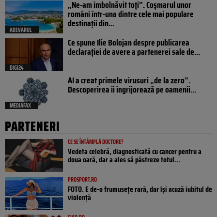
„Ne-am îmbolnăvit toți”. Coșmarul unor
români într-una dintre cele mai populare
destinații din...
ADEVARUL
Ce spune Ilie Bolojan despre publicarea
declarației de avere a partenerei sale de...
DIGI24
AI a creat primele virusuri „de la zero”.
Descoperirea îi îngrijorează pe oamenii...
MEDIAFAX
PARTENERI
CE SE ÎNTÂMPLĂ DOCTORE?
Vedeta celebră, diagnosticată cu cancer pentru a
doua oară, dar a ales să păstreze totul...
PROSPORT.RO
FOTO. E de-o frumusețe rară, dar își acuză iubitul de
violență