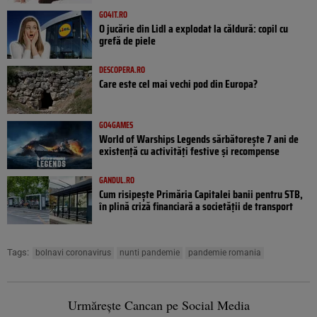
GO4IT.RO
O jucărie din Lidl a explodat la căldură: copil cu
grefă de piele
DESCOPERA.RO
Care este cel mai vechi pod din Europa?
GO4GAMES
World of Warships Legends sărbătorește 7 ani de
existență cu activități festive și recompense
GANDUL.RO
Cum risipește Primăria Capitalei banii pentru STB,
în plină criză financiară a societății de transport
Tags:
bolnavi coronavirus
nunti pandemie
pandemie romania
Urmărește Cancan pe Social Media