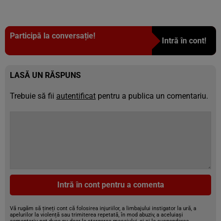
Participă la conversație!
Intră în cont!
LASĂ UN RĂSPUNS
Trebuie să fii
autentificat
pentru a publica un comentariu.
Intră în cont pentru a comenta
Vă rugăm să țineți cont că folosirea injuriilor, a limbajului instigator la ură, a
apelurilor la violență sau trimiterea repetată, în mod abuziv, a aceluiași