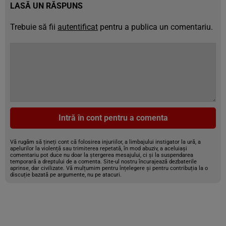
LASĂ UN RĂSPUNS
Trebuie să fii
autentificat
pentru a publica un comentariu.
Intră în cont pentru a comenta
Vă rugăm să țineți cont că folosirea injuriilor, a limbajului instigator la ură, a
apelurilor la violență sau trimiterea repetată, în mod abuziv, a aceluiași
comentariu pot duce nu doar la ștergerea mesajului, ci și la suspendarea
temporară a dreptului de a comenta. Site-ul nostru încurajează dezbaterile
aprinse, dar civilizate. Vă mulțumim pentru înțelegere și pentru contribuția la o
discuție bazată pe argumente, nu pe atacuri.