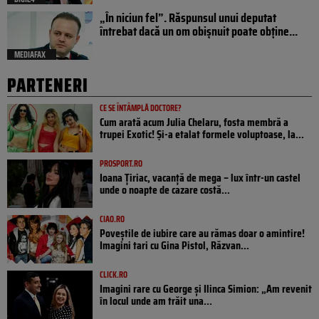
„În niciun fel”. Răspunsul unui deputat
întrebat dacă un om obișnuit poate obține...
MEDIAFAX
PARTENERI
CE SE ÎNTÂMPLĂ DOCTORE?
Cum arată acum Julia Chelaru, fosta membră a
trupei Exotic! Și-a etalat formele voluptoase, la...
PROSPORT.RO
Ioana Țiriac, vacanță de mega – lux într-un castel
unde o noapte de cazare costă...
CIAO.RO
Poveştile de iubire care au rămas doar o amintire!
Imagini tari cu Gina Pistol, Răzvan...
CLICK.RO
Imagini rare cu George și Ilinca Simion: „Am revenit
în locul unde am trăit una...