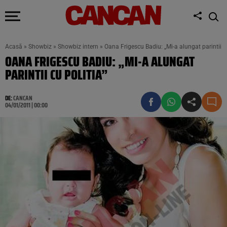
Acasă
»
Showbiz
»
Showbiz intern
»
Oana Frigescu Badiu: „Mi-a alungat parintii cu
OANA FRIGESCU BADIU: „MI-A ALUNGAT
PARINTII CU POLITIA”
DE:
CANCAN
04/01/2011 | 00:00