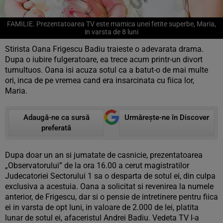
FAMILIE. Prezentatoarea TV este mamica unei fetite superbe, Maria,
in varsta de 8 luni
Stirista Oana Frigescu Badiu traieste o adevarata drama.
Dupa o iubire fulgeratoare, ea trece acum printr-un divort
tumultuos. Oana isi acuza sotul ca a batut-o de mai multe
ori, inca de pe vremea cand era insarcinata cu fiica lor,
Maria.
Adaugă-ne ca sursă
Urmărește-ne în Discover
preferată
Dupa doar un an si jumatate de casnicie, prezentatoarea
„Observatorului” de la ora 16.00 a cerut magistratilor
Judecatoriei Sectorului 1 sa o desparta de sotul ei, din culpa
exclusiva a acestuia. Oana a solicitat si revenirea la numele
anterior, de Frigescu, dar si o pensie de intretinere pentru fiica
ei in varsta de opt luni, in valoare de 2.000 de lei, platita
lunar de sotul ei, afaceristul Andrei Badiu. Vedeta TV l-a