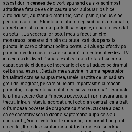
atacat dur in cererea de divort, spunand ca si-a schimbat
atitudinea fata de ea din cauza unor „tulburari psihice
autoinduse”, abuzand-o atat fizic, cat si psihic, inclusiv pe
perioada sarcinii. Stirista a relatat un episod care a marcat-o,
atunci cand si-a chemat parintii sa o apere, dupa un scandal
cu sotul. „La vederea lor, sotul meu a facut un circ
monstruos, presarat din plin cu brutalizari, dus pana la
punctul in care a chemat politia pentru a-i alunga efectiv pe
parintii mei din casa in care locuiam”, a mentionat vedeta TV
in cererea de divort. Oana a explicat ca a hotarat sa puna
capat casniciei dupa ce incercarile ei de a-l aduce pe drumul
cel bun au esuat. „Decizia mea survine in urma repetatelor
brutalitati comise asupra mea, unele insotite de un sadism
greu de imaginat, pe care nu le-am impartasit nici macar
parintilor, in speranta ca sotul meu se va schimba”. Dragoste
la prima vedere Oana Frigescu povestea, in primavara anului
trecut, intr-un interviu acordat unui cotidian central, ca a trait
o frumoasa poveste de dragoste cu Andrei, cu care a decis
sa se casatoreasca la doar o saptamana dupa ce s-au
cunoscut. „Andrei este foarte romantic, am primit flori printr-
un curier, timp de o saptamana. A fost dragoste la prima