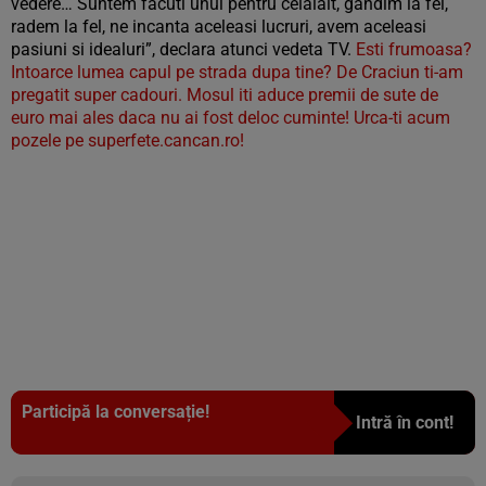
vedere… Suntem facuti unul pentru celalalt, gandim la fel,
radem la fel, ne incanta aceleasi lucruri, avem aceleasi
pasiuni si idealuri”, declara atunci vedeta TV.
Esti frumoasa?
Intoarce lumea capul pe strada dupa tine? De Craciun ti-am
pregatit super cadouri. Mosul iti aduce premii de sute de
euro mai ales daca nu ai fost deloc cuminte! Urca-ti acum
pozele pe superfete.cancan.ro!
Participă la conversație!
Intră în cont!