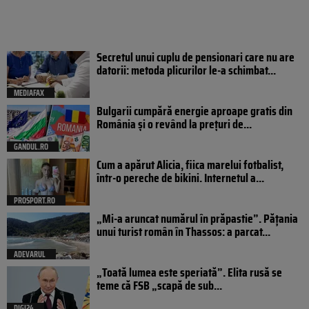
Secretul unui cuplu de pensionari care nu are
datorii: metoda plicurilor le-a schimbat...
MEDIAFAX
Bulgarii cumpără energie aproape gratis din
România și o revând la prețuri de...
GANDUL.RO
Cum a apărut Alicia, fiica marelui fotbalist,
într-o pereche de bikini. Internetul a...
PROSPORT.RO
„Mi-a aruncat numărul în prăpastie”. Pățania
unui turist român în Thassos: a parcat...
ADEVARUL
„Toată lumea este speriată”. Elita rusă se
teme că FSB „scapă de sub...
DIGI24