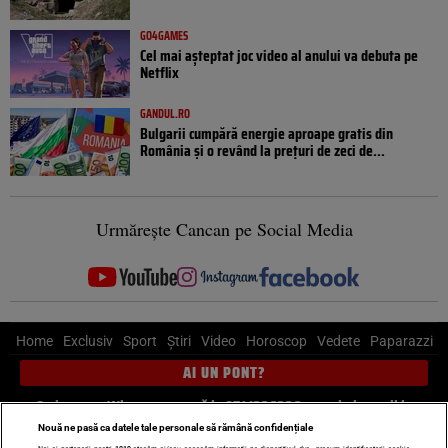
GO4GAMES
Cel mai așteptat joc video al anului va debuta pe
Netflix
GANDUL.RO
Bulgarii cumpără energie aproape gratis din
România și o revând la prețuri de zeci de...
Urmărește Cancan pe Social Media
Home
Exclusiv
Sport
Știri
Video
Horoscop
Vedete
Paparazzi
AI UN PONT?
Scrie-ne pe Whatsapp
, sună la 0741226226 sau trimite mail la
pont@cancan.ro
Nouă ne pasă ca datele tale personale să rămână confidențiale