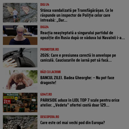
DIGI 24
Stânca vandalizată pe Transfăgărășan. Ce le
răspunde un inspector de Poliție celor care
întreabă: „Dar...
DIGI24
Reacția neașteptată a singurului partidul de
opoziţie din Rusia după ce văduva lui Navalnîi i-a...
PROMOTOR.RO
2026: Care e presiunea corectă în anvelope pe
caniculă. Cauciucurile de iarnă pot să facă...
RÂZI CU LACRIMI
BANCUL ZILEI. Badea Gheorghe: – Nu pot face
dragoste!
GO4IT.RO
PARKSIDE aduce în LIDL TOP 7 scule pentru orice
atelier. „Vedeta” ofertei costă doar 129...
DESCOPERA.RO
Care este cel mai vechi pod din Europa?