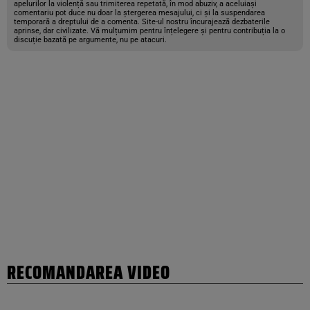
apelurilor la violență sau trimiterea repetată, în mod abuziv, a aceluiași
comentariu pot duce nu doar la ștergerea mesajului, ci și la suspendarea
temporară a dreptului de a comenta. Site-ul nostru încurajează dezbaterile
aprinse, dar civilizate. Vă mulțumim pentru înțelegere și pentru contribuția la o
discuție bazată pe argumente, nu pe atacuri.
RECOMANDAREA VIDEO