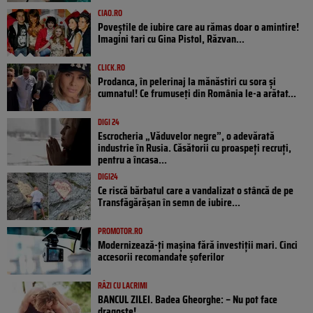
CIAO.RO
Poveştile de iubire care au rămas doar o amintire!
Imagini tari cu Gina Pistol, Răzvan...
CLICK.RO
Prodanca, în pelerinaj la mănăstiri cu sora și
cumnatul! Ce frumuseți din România le-a arătat...
DIGI 24
Escrocheria „Văduvelor negre”, o adevărată
industrie în Rusia. Căsătorii cu proaspeți recruți,
pentru a încasa...
DIGI24
Ce riscă bărbatul care a vandalizat o stâncă de pe
Transfăgărășan în semn de iubire...
PROMOTOR.RO
Modernizează-ți mașina fără investiții mari. Cinci
accesorii recomandate șoferilor
RÂZI CU LACRIMI
BANCUL ZILEI. Badea Gheorghe: – Nu pot face
dragoste!