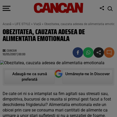
Acasă
»
LIFE STYLE
»
Viață
»
Obezitatea, cauzata adesea de alimentatia emotion
OBEZITATEA, CAUZATA ADESEA DE
ALIMENTATIA EMOTIONALA
DE:
CANCAN
10/05/2007 | 00:00
Adaugă-ne ca sursă
Urmărește-ne în Discover
preferată
De cate ori ni s-a intamplat sa fim agitati sau stresati sau,
dimpotriva, bucurosi de o reusita si primul gest facut a fost
deschiderea frigiderului? Alimentatia emotionala este un
obicei prin care se consuma mari cantitati de alimente ca
urmare a unor stari sufletesti si nu a senzatiei de foame.