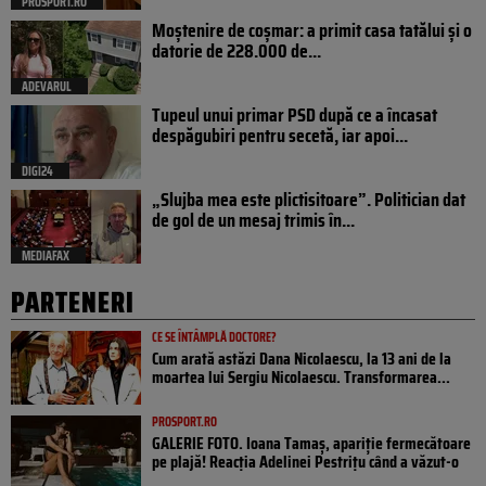
PROSPORT.RO
Moștenire de coșmar: a primit casa tatălui și o
datorie de 228.000 de...
ADEVARUL
Tupeul unui primar PSD după ce a încasat
despăgubiri pentru secetă, iar apoi...
DIGI24
„Slujba mea este plictisitoare”. Politician dat
de gol de un mesaj trimis în...
MEDIAFAX
PARTENERI
CE SE ÎNTÂMPLĂ DOCTORE?
Cum arată astăzi Dana Nicolaescu, la 13 ani de la
moartea lui Sergiu Nicolaescu. Transformarea...
PROSPORT.RO
GALERIE FOTO. Ioana Tamaş, apariție fermecătoare
pe plajă! Reacția Adelinei Pestrițu când a văzut-o