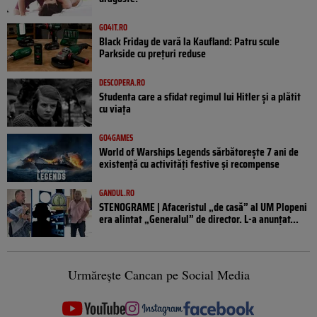
GO4IT.RO
Black Friday de vară la Kaufland: Patru scule
Parkside cu prețuri reduse
DESCOPERA.RO
Studenta care a sfidat regimul lui Hitler și a plătit
cu viața
GO4GAMES
World of Warships Legends sărbătorește 7 ani de
existență cu activități festive și recompense
GANDUL.RO
STENOGRAME | Afaceristul „de casă” al UM Plopeni
era alintat „Generalul” de director. L-a anunțat...
Urmărește Cancan pe Social Media