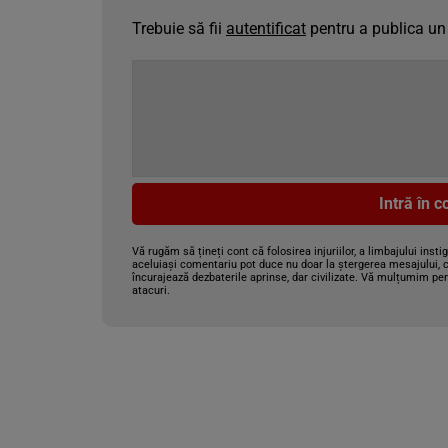
Trebuie să fii
autentificat
pentru a publica un
Intră în 
Vă rugăm să țineți cont că folosirea injuriilor, a limbajului insti
aceluiași comentariu pot duce nu doar la ștergerea mesajului, c
încurajează dezbaterile aprinse, dar civilizate. Vă mulțumim pen
atacuri.