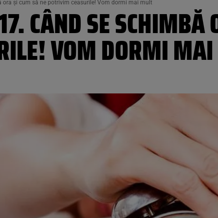
 ora şi cum să ne potrivim ceasurile! Vom dormi mai mult
17. CÂND SE SCHIMBĂ 
RILE! VOM DORMI MAI