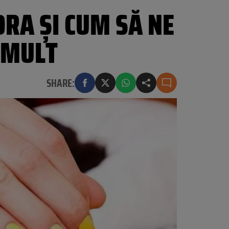
ORA ŞI CUM SĂ NE
 MULT
SHARE: