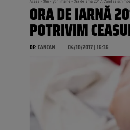
Acasă
»
Știri
»
Știri interne
»
Ora de iarnă 2017. Când se schimbă
ORA DE IARNĂ 20
POTRIVIM CEASU
DE:
CANCAN
04/10/2017 | 16:36