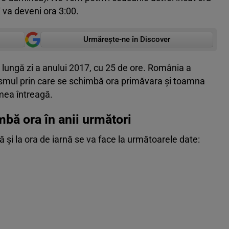
 va deveni ora 3:00.
Urmărește-ne în Discover
 lungă zi a anului 2017, cu 25 de ore. România a
ismul prin care se schimbă ora primăvara şi toamna
umea întreagă.
bă ora în anii următori
ră şi la ora de iarnă se va face la următoarele date: