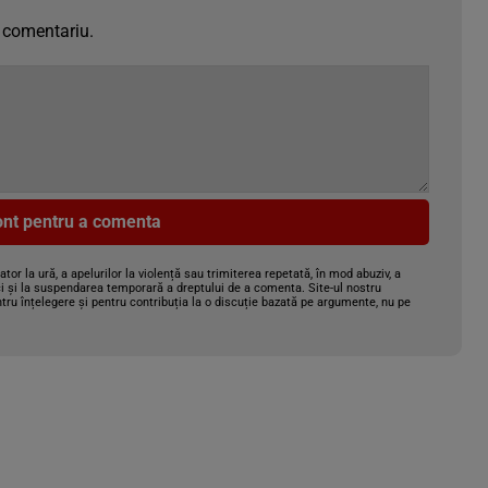
 comentariu.
cont pentru a comenta
gator la ură, a apelurilor la violență sau trimiterea repetată, în mod abuziv, a
i și la suspendarea temporară a dreptului de a comenta. Site-ul nostru
tru înțelegere și pentru contribuția la o discuție bazată pe argumente, nu pe