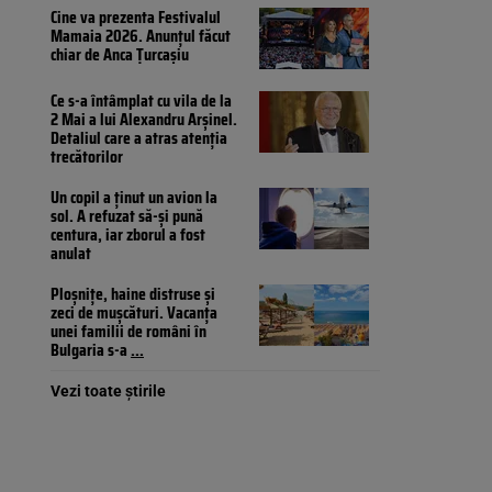
Cine va prezenta Festivalul
Mamaia 2026. Anunțul făcut
chiar de Anca Țurcașiu
Ce s-a întâmplat cu vila de la
2 Mai a lui Alexandru Arșinel.
Detaliul care a atras atenția
trecătorilor
Un copil a ținut un avion la
sol. A refuzat să-și pună
centura, iar zborul a fost
anulat
Ploșnițe, haine distruse și
zeci de mușcături. Vacanța
unei familii de români în
Bulgaria s-a
...
Vezi toate știrile