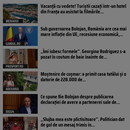
Vacanță cu vedete! Turiștii cazați într-un hotel
din Franța au asistat la filmările...
MEDIAFAX
Sub guvernarea Bolojan, România are cea mai
mare inflație din UE, recesiune economică,...
GANDUL.RO
„Îmi iubesc formele”. Georgina Rodriguez s-a
pozat în costum de baie înainte de...
PROSPORT.RO
Moștenire de coșmar: a primit casa tatălui și o
datorie de 228.000 de...
ADEVARUL
Ce spune Ilie Bolojan despre publicarea
declarației de avere a partenerei sale de...
DIGI24
„Slujba mea este plictisitoare”. Politician dat
de gol de un mesaj trimis în...