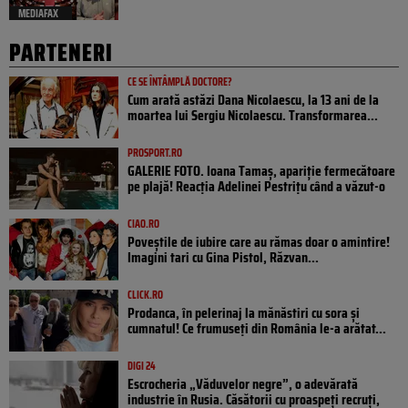
MEDIAFAX
PARTENERI
CE SE ÎNTÂMPLĂ DOCTORE?
Cum arată astăzi Dana Nicolaescu, la 13 ani de la
moartea lui Sergiu Nicolaescu. Transformarea...
PROSPORT.RO
GALERIE FOTO. Ioana Tamaş, apariție fermecătoare
pe plajă! Reacția Adelinei Pestrițu când a văzut-o
CIAO.RO
Poveştile de iubire care au rămas doar o amintire!
Imagini tari cu Gina Pistol, Răzvan...
CLICK.RO
Prodanca, în pelerinaj la mănăstiri cu sora și
cumnatul! Ce frumuseți din România le-a arătat...
DIGI 24
Escrocheria „Văduvelor negre”, o adevărată
industrie în Rusia. Căsătorii cu proaspeți recruți,