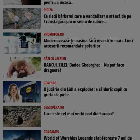
pentru a încasa...
DIGI24
Ce riscă bărbatul care a vandalizat o stâncă de pe
Transfăgărășan în semn de iubire...
PROMOTOR.RO
Modernizează-ți mașina fără investiții mari. Cinci
accesorii recomandate șoferilor
RÂZI CU LACRIMI
BANCUL ZILEI. Badea Gheorghe: – Nu pot face
dragoste!
GO4IT.RO
O jucărie din Lidl a explodat la căldură: copil cu
grefă de piele
DESCOPERA.RO
Care este cel mai vechi pod din Europa?
GO4GAMES
World of Warships Legends sărbătorește 7 ani de