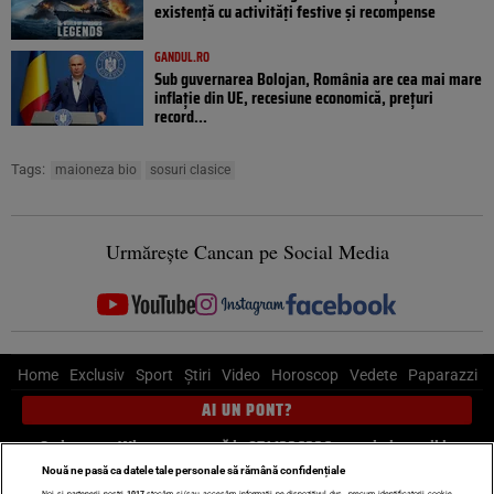
existență cu activități festive și recompense
GANDUL.RO
Sub guvernarea Bolojan, România are cea mai mare
inflație din UE, recesiune economică, prețuri
record...
Tags:
maioneza bio
sosuri clasice
Urmărește Cancan pe Social Media
Home
Exclusiv
Sport
Știri
Video
Horoscop
Vedete
Paparazzi
AI UN PONT?
Scrie-ne pe Whatsapp
, sună la 0741226226 sau trimite mail la
pont@cancan.ro
Nouă ne pasă ca datele tale personale să rămână confidențiale
Noi și partenerii noștri
1017
stocăm și/sau accesăm informații pe dispozitivul dvs., precum identificatorii cookie