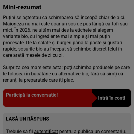
Mini-rezumat
Puțini se așteptau ca schimbarea să înceapă chiar de aici.
Maioneza nu mai este doar un sos de pus lângă cartofi sau
mici. În 2026, ne uităm mai des la etichete și alegem
variante bio, cu ingrediente mai simple și mai puțin
procesate. De la salate și burgeri până la paste și gustări
rapide, sosurile bio au început să schimbe discret felul în
care arată mesele de zi cu zi.
Surpriza cea mare este asta: poți schimba produsele pe care
le foloseai în bucătărie cu alternative bio, fără să simți că
renunți la preparatele care îți plac.
Participă la conversație!
Intră în cont!
LASĂ UN RĂSPUNS
Trebuie să fii
autentificat
pentru a publica un comentariu.