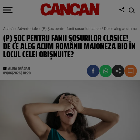
Acasă
»
Advertoriale
»
(P) Șoc pentru fanii sosurilor clasice! De ce aleg acum rom
(P) ȘOC PENTRU FANII SOSURILOR CLASICE!
DE CE ALEG ACUM ROMÂNII MAIONEZA BIO ÎN
LOCUL CELEI OBIȘNUITE?
DE:
ALINA DRĂGAN
09/06/2026 | 18:28