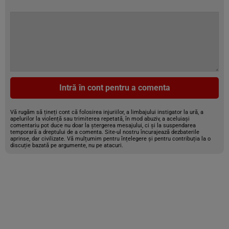
Intră în cont pentru a comenta
Vă rugăm să țineți cont că folosirea injuriilor, a limbajului instigator la ură, a
apelurilor la violență sau trimiterea repetată, în mod abuziv, a aceluiași
comentariu pot duce nu doar la ștergerea mesajului, ci și la suspendarea
temporară a dreptului de a comenta. Site-ul nostru încurajează dezbaterile
aprinse, dar civilizate. Vă mulțumim pentru înțelegere și pentru contribuția la o
discuție bazată pe argumente, nu pe atacuri.